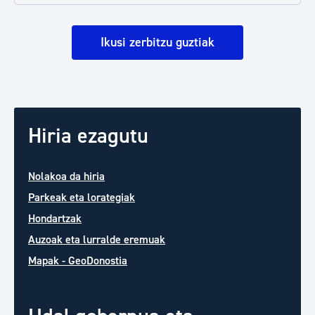
Ikusi zerbitzu guztiak
Hiria ezagutu
Nolakoa da hiria
Parkeak eta lorategiak
Hondartzak
Auzoak eta lurralde eremuak
Mapak - GeoDonostia