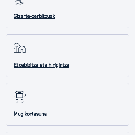
Gizarte-zerbitzuak
Etxebizitza eta hirigintza
Mugikortasuna