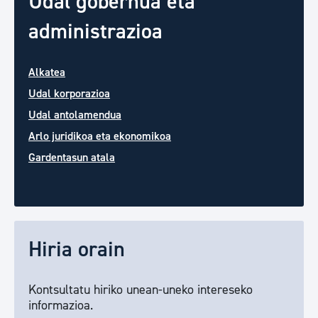
Udal gobernua eta
administrazioa
Alkatea
Udal korporazioa
Udal antolamendua
Arlo juridikoa eta ekonomikoa
Gardentasun atala
Hiria orain
Kontsultatu hiriko unean-uneko intereseko
informazioa.