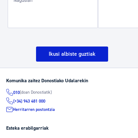
Nagusian
Ikusi albiste guztiak
Komunika zaitez Donostiako Udalarekin
(doan Donostiatik)
010
(+34) 943 481 000
Herritarren postontzia
Esteka erabilgarriak