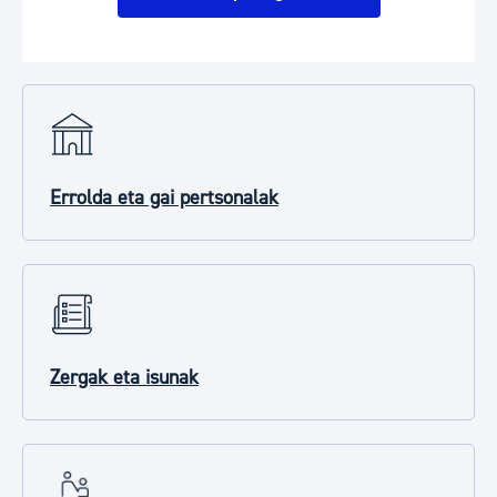
Errolda eta gai pertsonalak
Zergak eta isunak