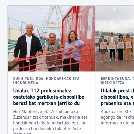
GUNE PUBLIKOA, HONDAKINAK ETA
BERDINTASUNA, 
INGURUMENA
BIZIKIDETZA
Udalak 112 profesionalez
Udalak prest 
osatutako garbiketa-dispositibo
dispositiboa, 
berezi bat martxan jarriko du
prebenitu eta 
Hiri Mantentze eta Zerbitzuetako
Abuztuaren 8tik 
Zuzendaritzak txandak, makineria eta
egongo da irekit
hondakinen bilketa indartuko ditu jai-
informazio eta a
jarduera handieneko tokietan Aste