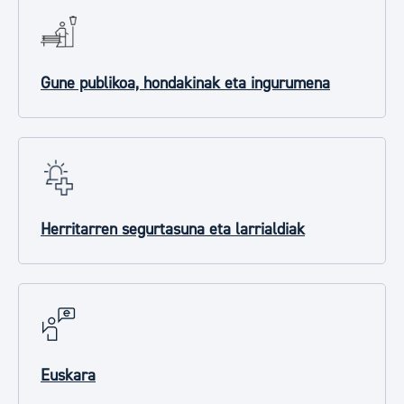
Gune publikoa, hondakinak eta ingurumena
Herritarren segurtasuna eta larrialdiak
Euskara