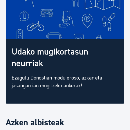
Udako mugikortasun
neurriak
Ezagutu Donostian modu eroso, azkar eta
jasangarrian mugitzeko aukerak!
Azken albisteak