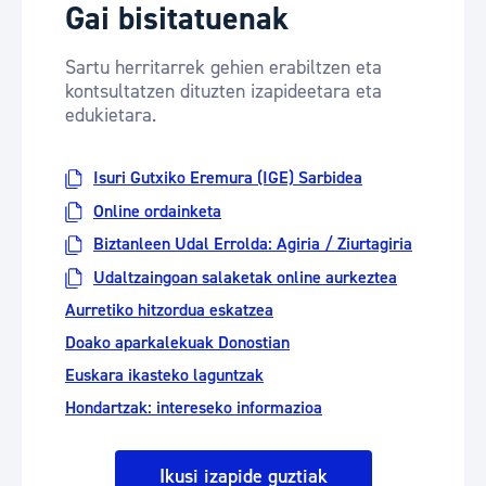
Gai bisitatuenak
Sartu herritarrek gehien erabiltzen eta
kontsultatzen dituzten izapideetara eta
edukietara.
Isuri Gutxiko Eremura (IGE) Sarbidea
Online ordainketa
Biztanleen Udal Errolda: Agiria / Ziurtagiria
Udaltzaingoan salaketak online aurkeztea
Aurretiko hitzordua eskatzea
Doako aparkalekuak Donostian
Euskara ikasteko laguntzak
Hondartzak: intereseko informazioa
Ikusi izapide guztiak