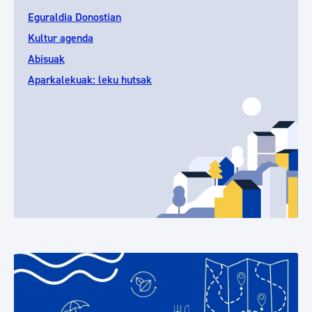
Eguraldia Donostian
Kultur agenda
Abisuak
Aparkalekuak: leku hutsak