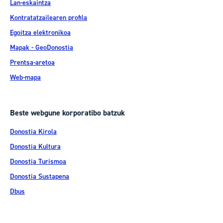
Lan-eskaintza
Kontratatzailearen profila
Egoitza elektronikoa
Mapak - GeoDonostia
Prentsa-aretoa
Web-mapa
Beste webgune korporatibo batzuk
Donostia Kirola
Donostia Kultura
Donostia Turismoa
Donostia Sustapena
Dbus