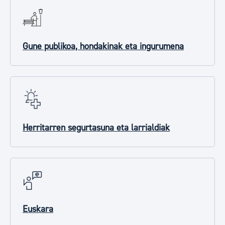
Gune publikoa, hondakinak eta ingurumena
Herritarren segurtasuna eta larrialdiak
Euskara