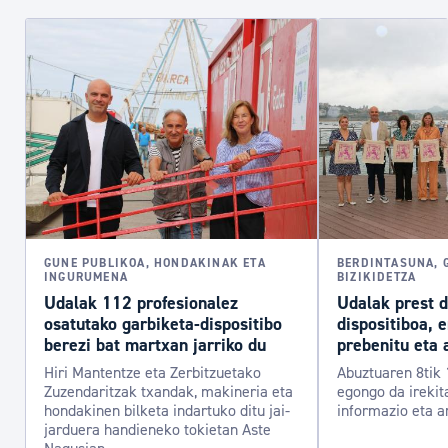
GUNE PUBLIKOA, HONDAKINAK ETA
BERDINTASUNA, 
INGURUMENA
BIZIKIDETZA
Udalak 112 profesionalez
Udalak prest 
osatutako garbiketa-dispositibo
dispositiboa, 
berezi bat martxan jarriko du
prebenitu eta 
Hiri Mantentze eta Zerbitzuetako
Abuztuaren 8tik 
Zuzendaritzak txandak, makineria eta
egongo da irekit
hondakinen bilketa indartuko ditu jai-
informazio eta a
jarduera handieneko tokietan Aste