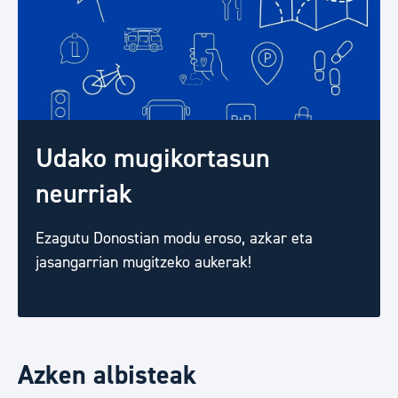
Udako mugikortasun
neurriak
Ezagutu Donostian modu eroso, azkar eta
jasangarrian mugitzeko aukerak!
Azken albisteak