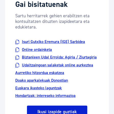
Gai bisitatuenak
Sartu herritarrek gehien erabiltzen eta
kontsultatzen dituzten izapideetara eta
edukietara.
Isuri Gutxiko Eremura (IGE) Sarbidea
Online ordainketa
Biztanleen Udal Errolda: Agiria / Ziurtagiria
Udaltzaingoan salaketak online aurkeztea
Aurretiko hitzordua eskatzea
Doako aparkalekuak Donostian
Euskara ikasteko laguntzak
Hondartzak: intereseko informazioa
Ikusi izapide guztiak