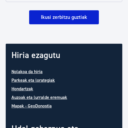
Ikusi zerbitzu guztiak
Hiria ezagutu
Nolakoa da hiria
Parkeak eta lorategiak
Hondartzak
Auzoak eta lurralde eremuak
Mapak - GeoDonostia