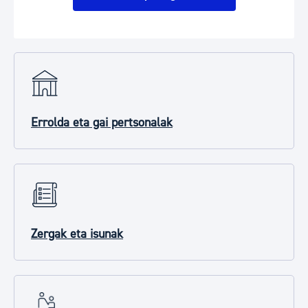
Errolda eta gai pertsonalak
Zergak eta isunak