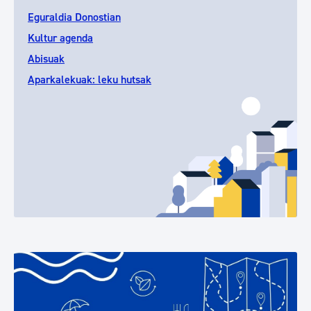
Eguraldia Donostian
Kultur agenda
Abisuak
Aparkalekuak: leku hutsak