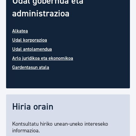
Udal gobernua eta
administrazioa
Alkatea
Udal korporazioa
Udal antolamendua
Arlo juridikoa eta ekonomikoa
Gardentasun atala
Hiria orain
Kontsultatu hiriko unean-uneko intereseko
informazioa.