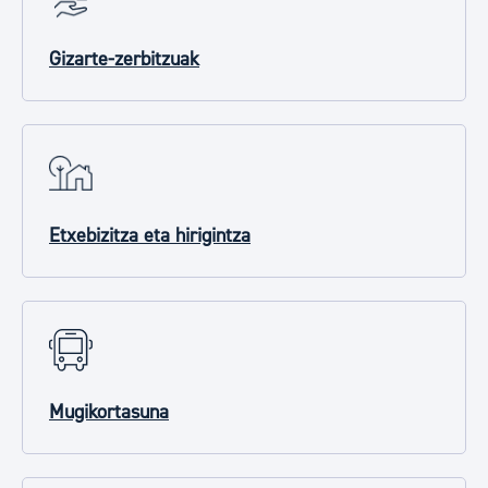
Gizarte-zerbitzuak
Etxebizitza eta hirigintza
Mugikortasuna