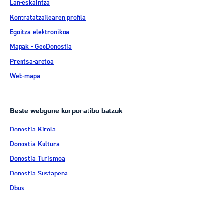
Lan-eskaintza
Kontratatzailearen profila
Egoitza elektronikoa
Mapak - GeoDonostia
Prentsa-aretoa
Web-mapa
Beste webgune korporatibo batzuk
Donostia Kirola
Donostia Kultura
Donostia Turismoa
Donostia Sustapena
Dbus