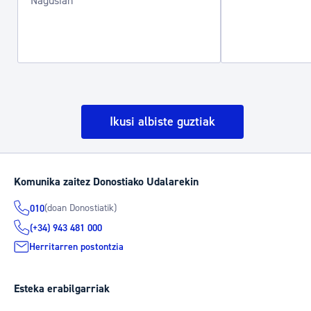
Nagusian
Ikusi albiste guztiak
Komunika zaitez Donostiako Udalarekin
(doan Donostiatik)
010
(+34) 943 481 000
Herritarren postontzia
Esteka erabilgarriak