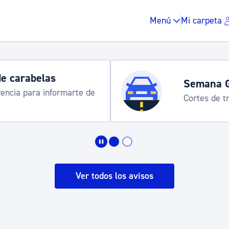
Menú
Mi carpeta
de carabelas
Semana 
rencia para informarte de
Cortes de tr
Impuestos y multas
Vivienda y urbanis
Ver todos los avisos
Espacio público, r