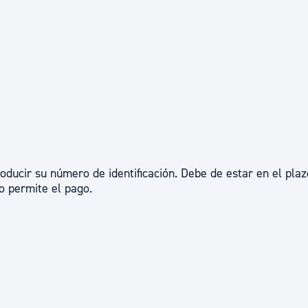
ad
Administración municipal
Tablón de anuncios oficiales
Calendario fiscal
tural
Portal de transparencia
oducir su número de identificación. Debe de estar en el pla
no permite el pago.