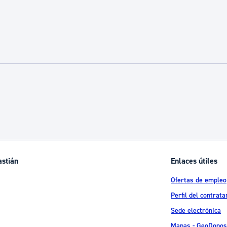
astián
Enlaces útiles
Ofertas de empleo
Perfil del contrata
Sede electrónica
Mapas - GeoDonos