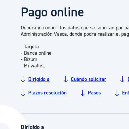
Seguridad ciudadana y emergencias
Pago online
Salud Pública, animales y consumo
Deberá introducir los datos que se solicitan por p
Administración Vasca, donde podrá realizar el pago
Infancia y juventud
- Tarjeta
- Banca online
- Bizum
- Mi wallet.
Participación ciudadana y asociacionismo
Dirigido a
Cuándo solicitar
Deporte
Plazos resolución
Pasos
En
Dirigido a