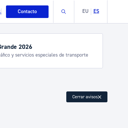
Buscar
EU
ES
Contacto
Grande 2026
áfico y servicios especiales de transporte
mo
Cerrar avisos
esiduos y medioambiente