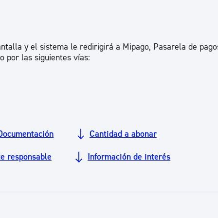
Euskera
Desarrollo económico 
antalla y el sistema le redirigirá a Mipago, Pasarela de pago
 por las siguientes vías:
Igualdad, Derechos Hu
Cultura
Documentación
Cantidad a abonar
Turismo
te responsable
Información de interés