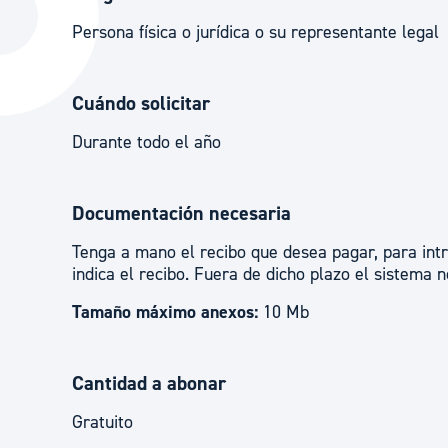
La ciudad
Actualid
Persona física o jurídica o su representante legal
La ciudad ahora
Noticias
Descubre la ciudad
Avisos
Cuándo solicitar
La ciudad futura
Agenda cul
Durante todo el año
Documentación necesaria
Tenga a mano el recibo que desea pagar, para intr
indica el recibo. Fuera de dicho plazo el sistema 
Tamaño máximo anexos:
10 Mb
Cantidad a abonar
Gratuito