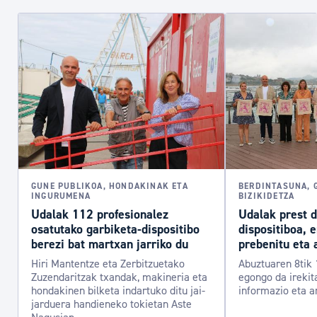
GUNE PUBLIKOA, HONDAKINAK ETA
BERDINTASUNA, 
INGURUMENA
BIZIKIDETZA
Udalak 112 profesionalez
Udalak prest 
osatutako garbiketa-dispositibo
dispositiboa, 
berezi bat martxan jarriko du
prebenitu eta 
Hiri Mantentze eta Zerbitzuetako
Abuztuaren 8tik 
Zuzendaritzak txandak, makineria eta
egongo da irekit
hondakinen bilketa indartuko ditu jai-
informazio eta a
jarduera handieneko tokietan Aste