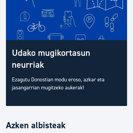
Udako mugikortasun
neurriak
Ezagutu Donostian modu eroso, azkar eta
jasangarrian mugitzeko aukerak!
Azken albisteak