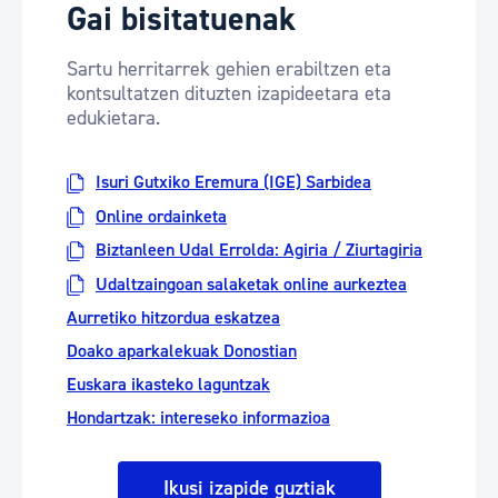
Gai bisitatuenak
Sartu herritarrek gehien erabiltzen eta
kontsultatzen dituzten izapideetara eta
edukietara.
Isuri Gutxiko Eremura (IGE) Sarbidea
Online ordainketa
Biztanleen Udal Errolda: Agiria / Ziurtagiria
Udaltzaingoan salaketak online aurkeztea
Aurretiko hitzordua eskatzea
Doako aparkalekuak Donostian
Euskara ikasteko laguntzak
Hondartzak: intereseko informazioa
Ikusi izapide guztiak