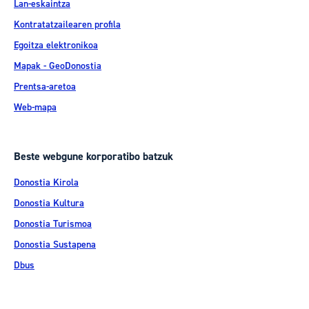
Lan-eskaintza
Kontratatzailearen profila
Egoitza elektronikoa
Mapak - GeoDonostia
Prentsa-aretoa
Web-mapa
Beste webgune korporatibo batzuk
Donostia Kirola
Donostia Kultura
Donostia Turismoa
Donostia Sustapena
Dbus