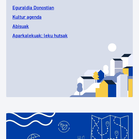
Eguraldia Donostian
Kultur agenda
Abisuak
Aparkalekuak: leku hutsak