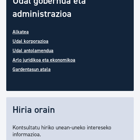
Udal gobernua eta
administrazioa
Alkatea
Udal korporazioa
Udal antolamendua
Arlo juridikoa eta ekonomikoa
Gardentasun atala
Hiria orain
Kontsultatu hiriko unean-uneko intereseko
informazioa.