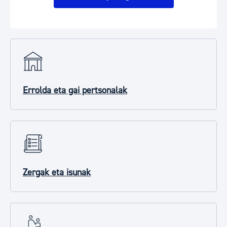
Errolda eta gai pertsonalak
Zergak eta isunak