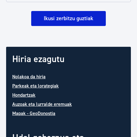
Ikusi zerbitzu guztiak
Hiria ezagutu
Nolakoa da hiria
Parkeak eta lorategiak
Hondartzak
Auzoak eta lurralde eremuak
Mapak - GeoDonostia