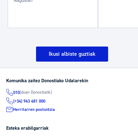
Nagusian
Ikusi albiste guztiak
Komunika zaitez Donostiako Udalarekin
(doan Donostiatik)
010
(+34) 943 481 000
Herritarren postontzia
Esteka erabilgarriak