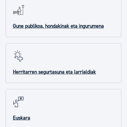
Gune publikoa, hondakinak eta ingurumena
Herritarren segurtasuna eta larrialdiak
Euskara