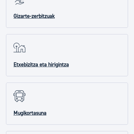
Gizarte-zerbitzuak
Etxebizitza eta hirigintza
Mugikortasuna