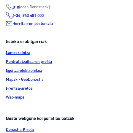
(doan Donostiatik)
010
(+34) 943 481 000
Herritarren postontzia
Esteka erabilgarriak
Lan-eskaintza
Kontratatzailearen profila
Egoitza elektronikoa
Mapak - GeoDonostia
Prentsa-aretoa
Web-mapa
Beste webgune korporatibo batzuk
Donostia Kirola