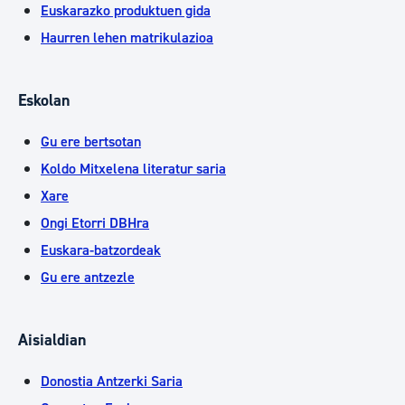
Euskarazko produktuen gida
Haurren lehen matrikulazioa
Eskolan
Gu ere bertsotan
Koldo Mitxelena literatur saria
Xare
Ongi Etorri DBHra
Euskara-batzordeak
Gu ere antzezle
Aisialdian
Donostia Antzerki Saria