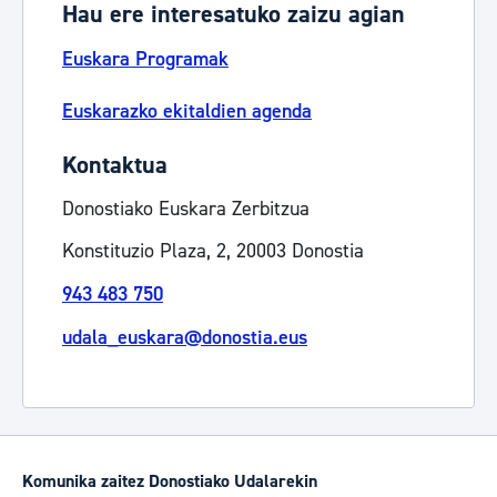
Hau ere interesatuko zaizu agian
Euskara Programak
Euskarazko ekitaldien agenda
Kontaktua
Donostiako Euskara Zerbitzua
Konstituzio Plaza, 2, 20003 Donostia
943 483 750
udala_euskara@donostia.eus
Komunika zaitez Donostiako Udalarekin