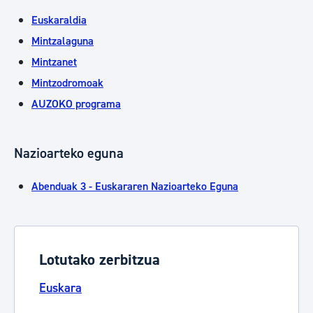
Euskaraldia
Mintzalaguna
Mintzanet
Mintzodromoak
AUZOKO programa
Nazioarteko eguna
Abenduak 3 - Euskararen Nazioarteko Eguna
Lotutako zerbitzua
Euskara