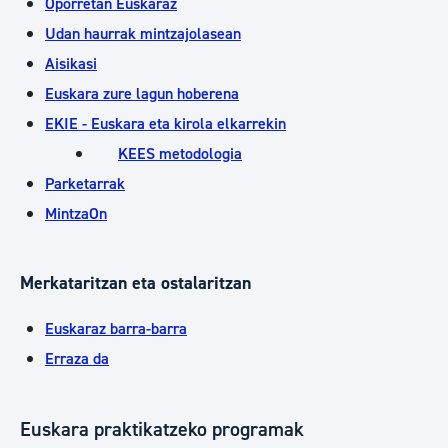
Oporretan Euskaraz
Udan haurrak mintzajolasean
Aisikasi
Euskara zure lagun hoberena
EKIE - Euskara eta kirola elkarrekin
KEES metodologia
Parketarrak
MintzaOn
Merkataritzan eta ostalaritzan
Euskaraz barra-barra
Erraza da
Euskara praktikatzeko programak