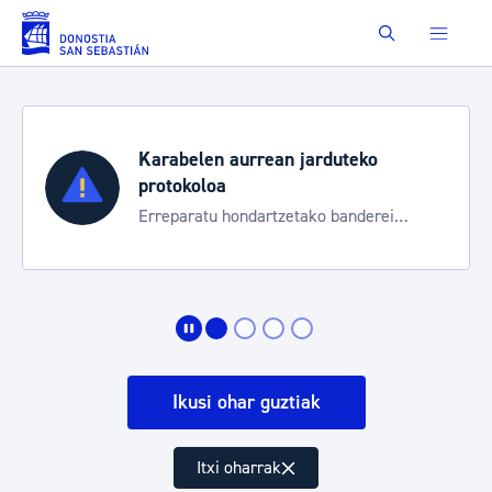
Eduki nagusira joan
Buscar
Karabelen aurrean jarduteko
protokoloa
Erreparatu hondartzetako banderei
egoeraren berri izateko
Ikusi ohar guztiak
Itxi oharrak