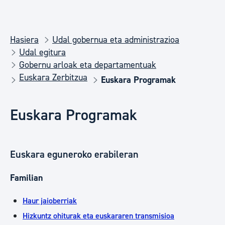
Hasiera
Udal gobernua eta administrazioa
Udal egitura
Gobernu arloak eta departamentuak
Euskara Zerbitzua
Euskara Programak
Euskara Programak
Euskara eguneroko erabileran
Familian
Haur jaioberriak
Hizkuntz ohiturak eta euskararen transmisioa