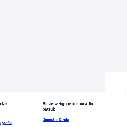
riak
Beste webgune korporatibo
batzuk
Donostia Kirola
 profila