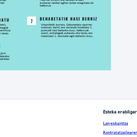
Esteka erabilgar
Lan-eskaintza
Kontratatzailearen