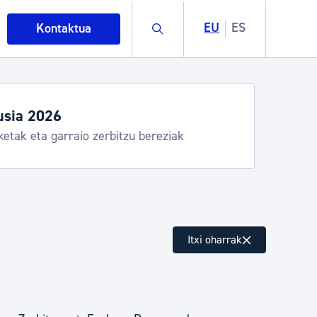
Buscar
EU
ES
Kontaktua
usia 2026
ketak eta garraio zerbitzu bereziak
intza
Itxi oharrak
ndakinak eta ingurumena