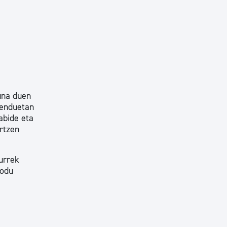
una duen
menduetan
abide eta
ortzen
urrek
modu