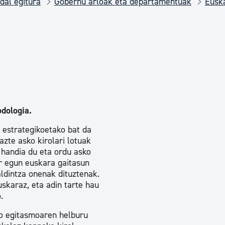
dal egitura
Gobernu arloak eta departamentuak
Euska
Euskara
Garapen ekonomikoa e
Berdintasuna, Giza Esk
dologia.
Kultura
 estrategikoetako bat da
azte asko kirolari lotuak
ia handia du eta ordu asko
Turismoa
r egun euskara gaitasun
aldintza onenak dituztenak.
skaraz, eta adin tarte hau
.
o egitasmoaren helburu