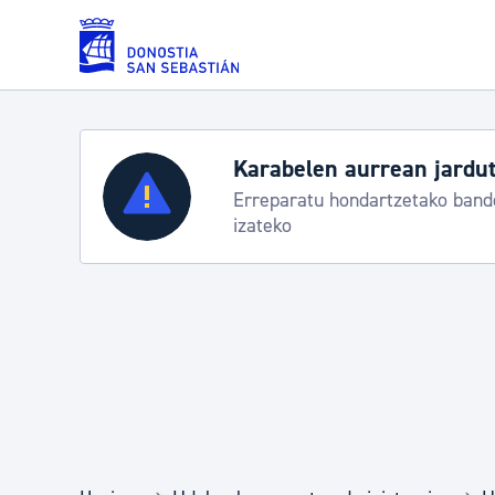
Eduki nagusira joan
Karabelen aurrean jardut
Zerbitzuak
Erreparatu hondartzetako bande
izateko
Errolda eta gai pertsonalak
Gizarte-zerbitzuak
Mugikortasuna