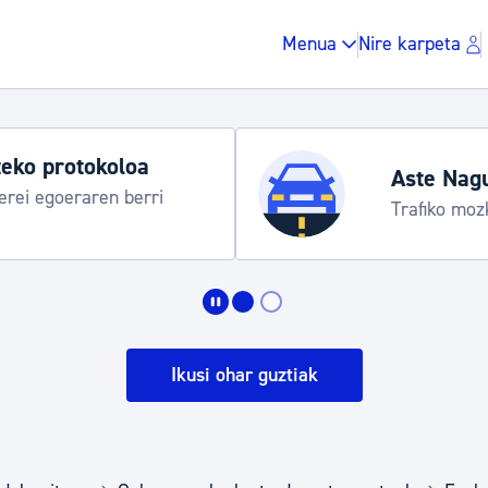
Menua
Nire karpeta
eko protokoloa
Aste Nag
rei egoeraren berri
Trafiko moz
Zergak eta isunak
Etxebizitza eta hirig
Ikusi ohar guztiak
Gune publikoa, ho