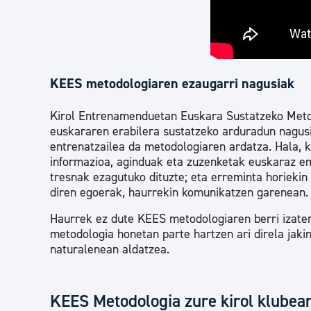
KEES metodologiaren ezaugarri nagusiak
Kirol Entrenamenduetan Euskara Sustatzeko Metodo
euskararen erabilera sustatzeko arduradun nagus
entrenatzailea da metodologiaren ardatza. Hala, k
informazioa, aginduak eta zuzenketak euskaraz em
tresnak ezagutuko dituzte; eta erreminta horiekin
diren egoerak, haurrekin komunikatzen garenean.
Haurrek ez dute KEES metodologiaren berri izaten
metodologia honetan parte hartzen ari direla jaki
naturalenean aldatzea.
KEES Metodologia zure kirol klubean