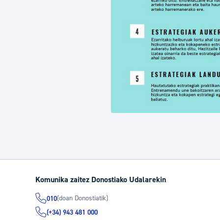
Komunika zaitez Donostiako Udalarekin
(doan Donostiatik)
010
(+34) 943 481 000