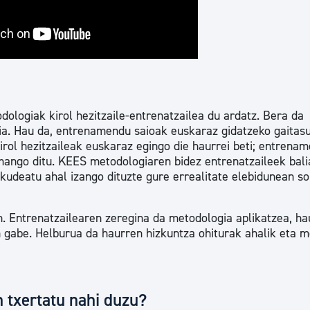
logiak kirol hezitzaile-entrenatzailea du ardatz. Bera da
ia. Hau da, entrenamendu saioak euskaraz gidatzeko gaitas
irol hezitzaileak euskaraz egingo die haurrei beti; entrena
ango ditu. KEES metodologiaren bidez entrenatzaileek bali
 kudeatu ahal izango dituzte gure errealitate elebidunean s
. Entrenatzailearen zeregina da metodologia aplikatzea, ha
n gabe. Helburua da haurren hizkuntza ohiturak ahalik eta 
 txertatu nahi duzu?