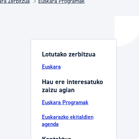
ra Zerbitzua
Euskara Programak
ta enplegua
ubideak eta bizikidetza
Lotutako zerbitzua
Euskara
Hau ere interesatuko
zaizu agian
Euskara Programak
Euskarazko ekitaldien
agenda