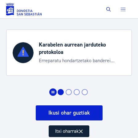
Eduki nagusira joan
Buscar
Karabelen aurrean jarduteko
protokoloa
Erreparatu hondartzetako banderei
egoeraren berri izateko
Ikusi ohar guztiak
Itxi oharrak