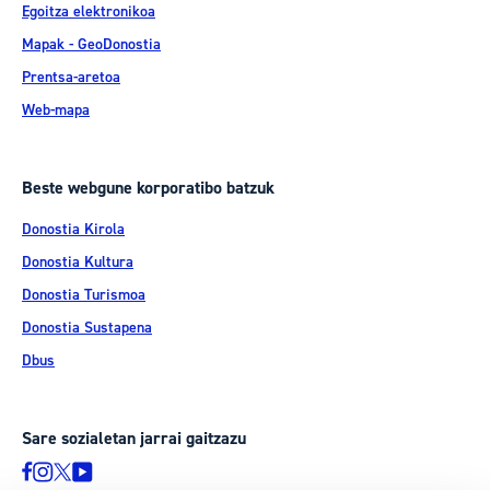
Egoitza elektronikoa
Mapak - GeoDonostia
Prentsa-aretoa
Web-mapa
Beste webgune korporatibo batzuk
Donostia Kirola
Donostia Kultura
Donostia Turismoa
Donostia Sustapena
Dbus
Sare sozialetan jarrai gaitzazu