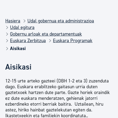
Hasiera
Udal gobernua eta administrazioa
Udal egitura
Gobernu arloak eta departamentuak
Euskara Zerbitzua
Euskara Programak
Aisikasi
Aisikasi
12-15 urte arteko gazteei (DBH 1-2 eta 3) zuzenduta
dago. Euskara erabiltzeko gaitasun urria duten
gaztetxoek hartzen dute parte. Gazte horiek oraindik
ez dute euskara menderatzen, gehienak jatorri
ezberdineko etorri berriak baitira. Uztailean, hiru
astez, hiriko hainbat gaztelekutan egiten da.
Ikastetxeekin eta familiekin koordinatuta..