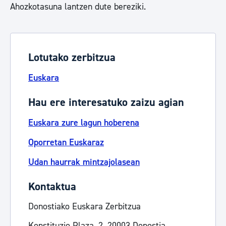
Ahozkotasuna lantzen dute bereziki.
Lotutako zerbitzua
Euskara
Hau ere interesatuko zaizu agian
Euskara zure lagun hoberena
Oporretan Euskaraz
Udan haurrak mintzajolasean
Kontaktua
Donostiako Euskara Zerbitzua
Konstituzio Plaza, 2, 20003 Donostia