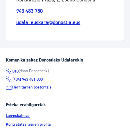
943 483 750
udala_euskara@donostia.eus
Komunika zaitez Donostiako Udalarekin
(doan Donostiatik)
010
(+34) 943 481 000
Herritarren postontzia
Esteka erabilgarriak
Lan-eskaintza
Kontratatzailearen profila