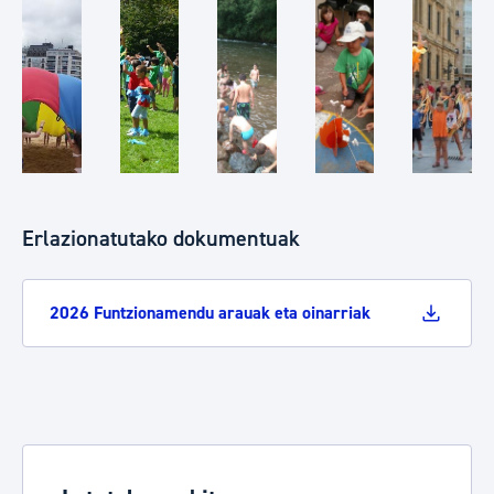
Erlazionatutako dokumentuak
2026 Funtzionamendu arauak eta oinarriak