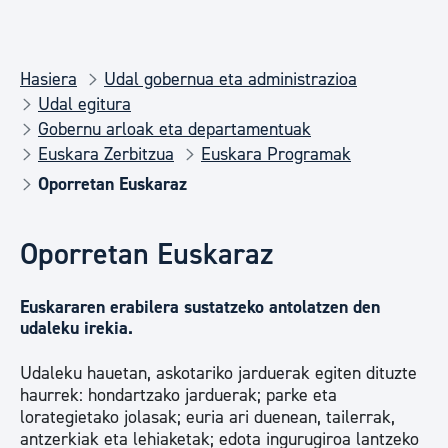
Hasiera
Udal gobernua eta administrazioa
Udal egitura
Gobernu arloak eta departamentuak
Euskara Zerbitzua
Euskara Programak
Oporretan Euskaraz
Oporretan Euskaraz
Euskararen erabilera sustatzeko antolatzen den
udaleku irekia.
Udaleku hauetan, askotariko jarduerak egiten dituzte
haurrek: hondartzako jarduerak; parke eta
lorategietako jolasak; euria ari duenean, tailerrak,
antzerkiak eta lehiaketak; edota ingurugiroa lantzeko