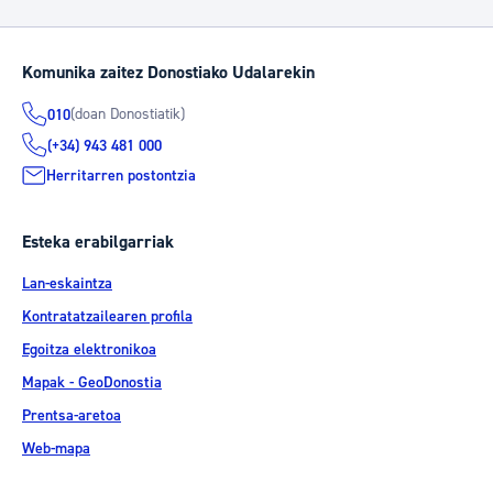
Komunika zaitez Donostiako Udalarekin
(doan Donostiatik)
010
(+34) 943 481 000
Herritarren postontzia
Esteka erabilgarriak
Lan-eskaintza
Kontratatzailearen profila
Egoitza elektronikoa
Mapak - GeoDonostia
Prentsa-aretoa
Web-mapa