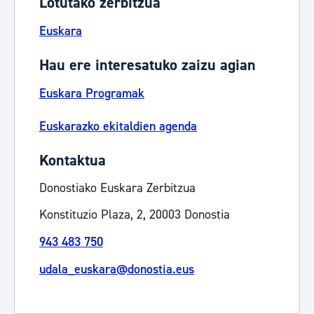
Lotutako zerbitzua
Euskara
Hau ere interesatuko zaizu agian
Euskara Programak
Euskarazko ekitaldien agenda
Kontaktua
Donostiako Euskara Zerbitzua
Konstituzio Plaza, 2, 20003 Donostia
943 483 750
udala_euskara@donostia.eus