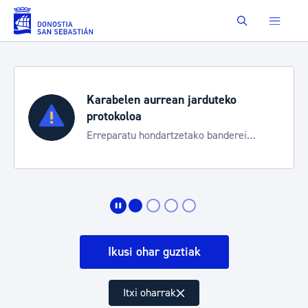
Eduki nagusira joan
Buscar
Karabelen aurrean jarduteko
protokoloa
Erreparatu hondartzetako banderei
egoeraren berri izateko
Ikusi ohar guztiak
Itxi oharrak