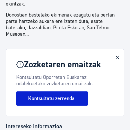
ekintzak.
Donostian bestelako ekimenak ezagutu eta bertan
parte hartzeko aukera ere izaten dute, esate
baterako, Jazzaldian, Pilota Eskolan, San Telmo
Museoan...
Zozketaren emaitzak
Kontsultatu Oporretan Euskaraz
udalekuetako zozketaren emaitzak.
Kontsultatu zerrenda
Intereseko informazioa