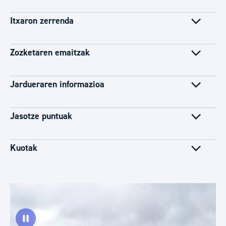
Itxaron zerrenda
Zozketaren emaitzak
Jardueraren informazioa
Jasotze puntuak
Kuotak