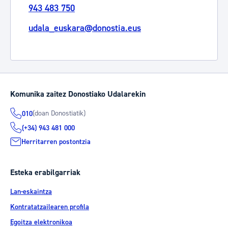
943 483 750
udala_euskara@donostia.eus
Komunika zaitez Donostiako Udalarekin
(doan Donostiatik)
010
(+34) 943 481 000
Herritarren postontzia
Esteka erabilgarriak
Lan-eskaintza
Kontratatzailearen profila
Egoitza elektronikoa