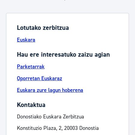
Lotutako zerbitzua
Euskara
Hau ere interesatuko zaizu agian
Parketarrak
Oporretan Euskaraz
Euskara zure lagun hoberena
Kontaktua
Donostiako Euskara Zerbitzua
Konstituzio Plaza, 2, 20003 Donostia