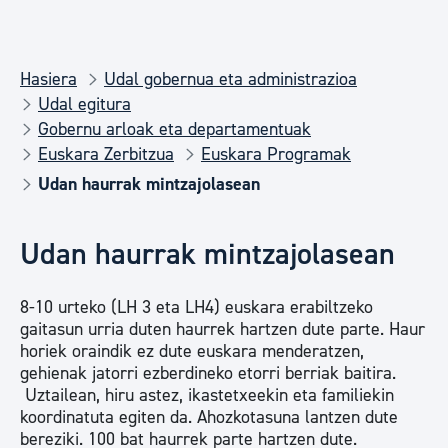
Hasiera
Udal gobernua eta administrazioa
Udal egitura
Gobernu arloak eta departamentuak
Euskara Zerbitzua
Euskara Programak
Udan haurrak mintzajolasean
Udan haurrak mintzajolasean
8-10 urteko (LH 3 eta LH4) euskara erabiltzeko
gaitasun urria duten haurrek hartzen dute parte. Haur
horiek oraindik ez dute euskara menderatzen,
gehienak jatorri ezberdineko etorri berriak baitira.
Uztailean, hiru astez, ikastetxeekin eta familiekin
koordinatuta egiten da. Ahozkotasuna lantzen dute
bereziki. 100 bat haurrek parte hartzen dute.