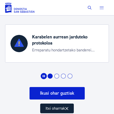
Eduki nagusira joan
Buscar
Karabelen aurrean jarduteko
protokoloa
Erreparatu hondartzetako banderei
egoeraren berri izateko
Ikusi ohar guztiak
Itxi oharrak