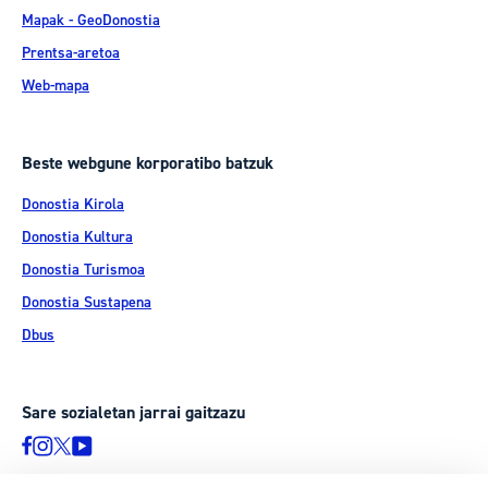
Mapak - GeoDonostia
Prentsa-aretoa
Web-mapa
Beste webgune korporatibo batzuk
Donostia Kirola
Donostia Kultura
Donostia Turismoa
Donostia Sustapena
Dbus
Sare sozialetan jarrai gaitzazu