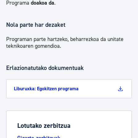
Programa
doakoa da
.
Nola parte har dezaket
Programan parte hartzeko, beharrezkoa da unitate
teknikoaren gomendioa.
Erlazionatutako dokumentuak
Liburuxka: Egokitzen programa
Lotutako zerbitzua