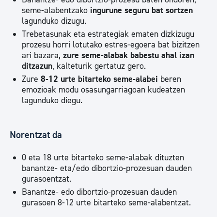
seme-alabentzako
ingurune seguru bat sortzen
lagunduko dizugu.
Trebetasunak eta estrategiak ematen dizkizugu
prozesu horri lotutako estres-egoera bat bizitzen
ari bazara,
zure seme-alabak babestu ahal izan
ditzazun
, kalteturik gertatuz gero.
Zure
8-12 urte bitarteko seme-alabei
beren
emozioak modu osasungarriagoan kudeatzen
lagunduko diegu.
Norentzat da
0 eta 18 urte bitarteko seme-alabak dituzten
banantze- eta/edo dibortzio-prozesuan dauden
gurasoentzat.
Banantze- edo dibortzio-prozesuan dauden
gurasoen 8-12 urte bitarteko seme-alabentzat.