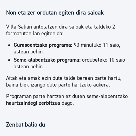
Non eta zer ordutan egiten dira saioak
Villa Salian antolatzen dira saioak eta taldeko 2
formatutan lan egiten da:
Gurasoentzako programa:
90 minutuko 11 saio,
astean behin.
Seme-alabentzako programa:
ordubeteko 10 saio
astean behin.
Aitak eta amak ezin dute talde berean parte hartu,
baina biek izango dute parte hartzeko aukera.
Programan parte hartzen ez duten seme-alabentzako
haurtzaindegi zerbitzua
dago.
Zenbat balio du