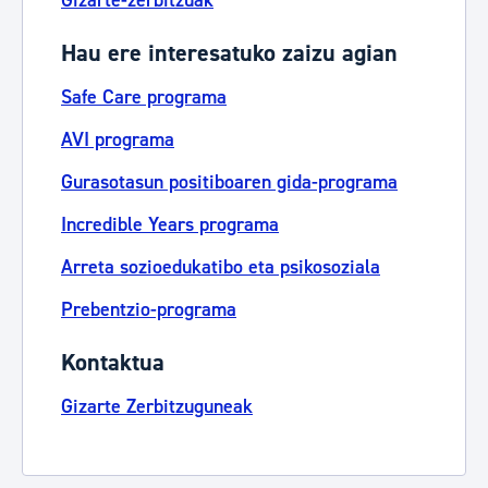
Gizarte-zerbitzuak
Hau ere interesatuko zaizu agian
Safe Care programa
AVI programa
Gurasotasun positiboaren gida-programa
Incredible Years programa
Arreta sozioedukatibo eta psikosoziala
Prebentzio-programa
Kontaktua
Gizarte Zerbitzuguneak