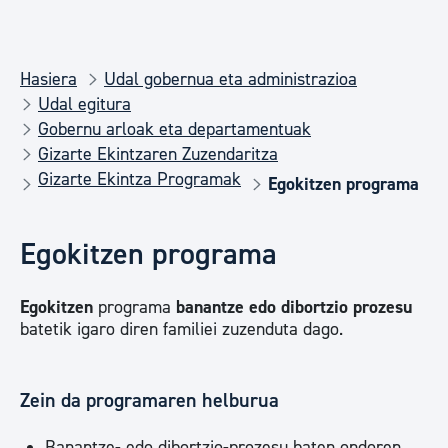
Hasiera
Udal gobernua eta administrazioa
Udal egitura
Gobernu arloak eta departamentuak
Gizarte Ekintzaren Zuzendaritza
Gizarte Ekintza Programak
Egokitzen programa
Egokitzen programa
Egokitzen
programa
banantze edo dibortzio prozesu
batetik igaro diren familiei zuzenduta dago.
Zein da programaren helburua
Banantze- edo dibortzio-prozesu baten ondoren,