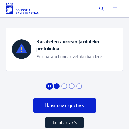
Eduki nagusira joan
Buscar
Karabelen aurrean jarduteko
protokoloa
Erreparatu hondartzetako banderei
egoeraren berri izateko
Ikusi ohar guztiak
Itxi oharrak