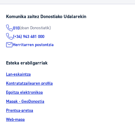
Komunika zaitez Donostiako Udalarekin
(doan Donostiatik)
010
(+34) 943 481 000
Herritarren postontzia
Esteka erabilgarriak
Lan-eskaintza
Kontratatzailearen profila
Egoitza elektronikoa
Mapak - GeoDonostia
Prentsa-aretoa
Web-mapa