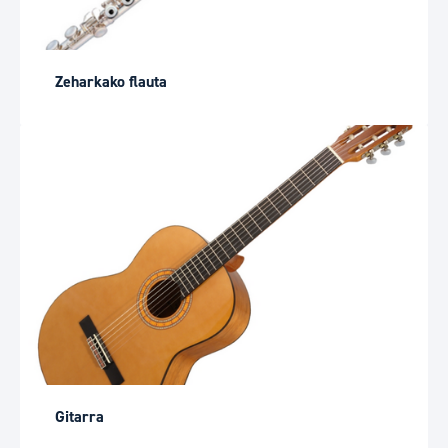
Zeharkako flauta
Gitarra