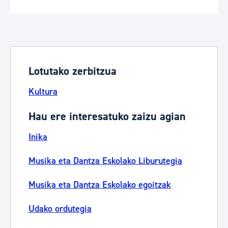
Lotutako zerbitzua
Kultura
Hau ere interesatuko zaizu agian
Inika
Musika eta Dantza Eskolako Liburutegia
Musika eta Dantza Eskolako egoitzak
Udako ordutegia