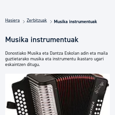
Hasiera
Zerbitzuak
Musika instrumentuak
Musika instrumentuak
Donostiako Musika eta Dantza Eskolan adin eta maila
guztietarako musika eta instrumentu ikastaro ugari
eskaintzen ditugu.