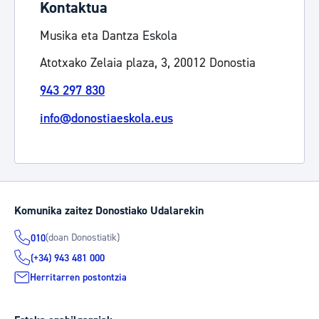
Kontaktua
Musika eta Dantza Eskola
Atotxako Zelaia plaza, 3, 20012 Donostia
943 297 830
info@donostiaeskola.eus
Komunika zaitez Donostiako Udalarekin
(doan Donostiatik)
010
(+34) 943 481 000
Herritarren postontzia