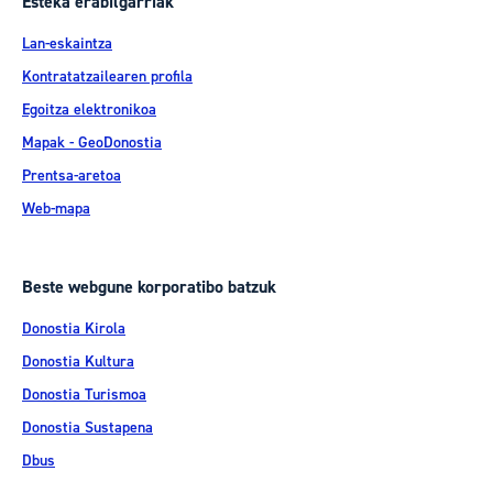
Esteka erabilgarriak
Lan-eskaintza
Kontratatzailearen profila
Egoitza elektronikoa
Mapak - GeoDonostia
Prentsa-aretoa
Web-mapa
Beste webgune korporatibo batzuk
Donostia Kirola
Donostia Kultura
Donostia Turismoa
Donostia Sustapena
Dbus