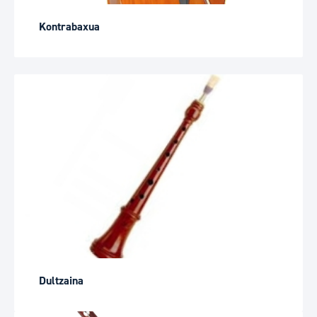
Kontrabaxua
Dultzaina