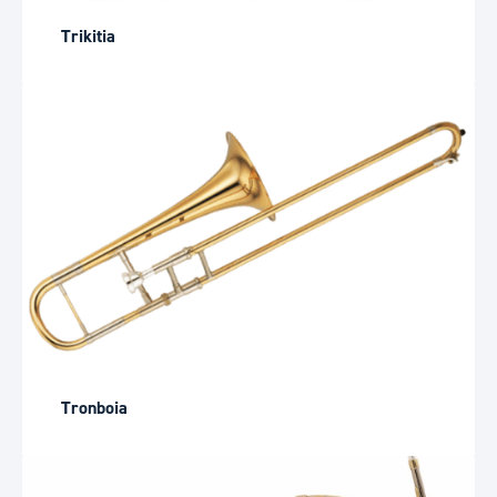
Trikitia
Tronboia