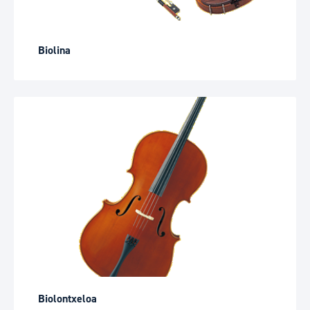
Biolina
Biolontxeloa