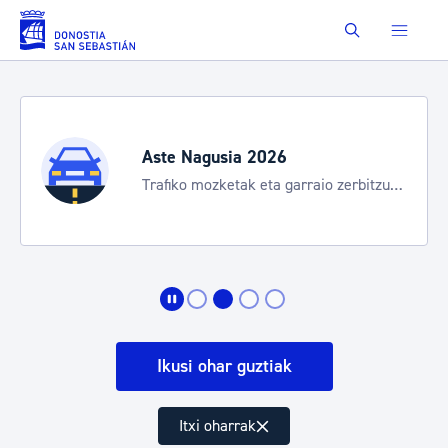
Eduki nagusira joan
Buscar
Aste Nagusia 2026
Trafiko mozketak eta garraio zerbitzu
bereziak
Ikusi ohar guztiak
Itxi oharrak