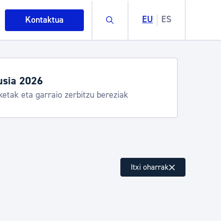
Buscar
EU
ES
Kontaktua
Udako ordutegiak eta zerbitz
Udalinfo, Donostia Kirola, Donostia K
Urgull, Hondalea, Turismoa
intza
Itxi oharrak
ndakinak eta ingurumena