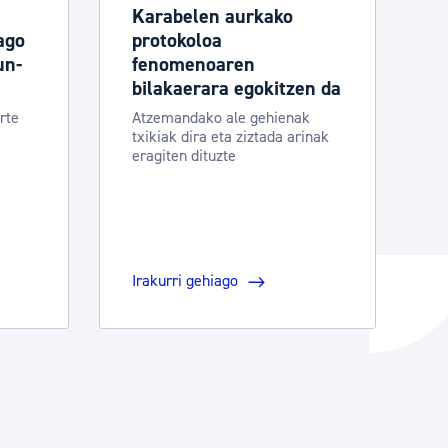
Karabelen aurkako
ago
protokoloa
un-
fenomenoaren
bilakaerara egokitzen da
rte
Atzemandako ale gehienak
txikiak dira eta ziztada arinak
eragiten dituzte
Irakurri gehiago