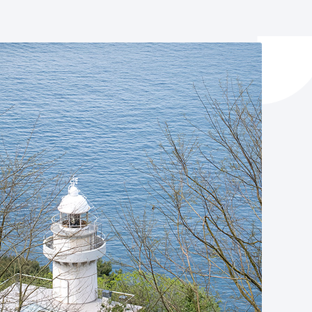
ta enplegua
ubideak eta bizikidetza