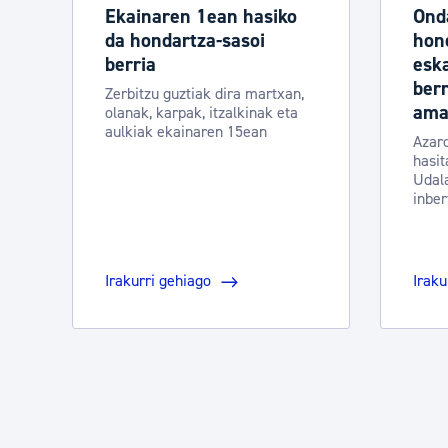
Ekainaren 1ean hasiko
Ond
da hondartza-sasoi
hon
berria
eska
berr
Zerbitzu guztiak dira martxan,
amai
olanak, karpak, itzalkinak eta
aulkiak ekainaren 15ean
Azar
hasit
Udala
inber
Irakurri gehiago
Iraku