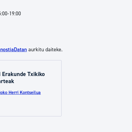
5:00-19:00
nostiaDatan
aurkitu daiteke.
i Erakunde Txikiko
arteak
doko Herri Kontseilua