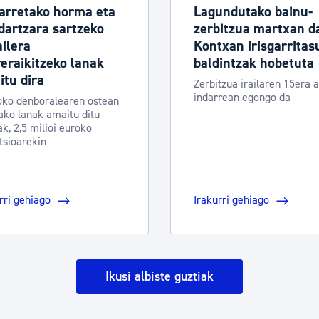
arretako horma eta
Lagundutako bainu-
dartzara sartzeko
zerbitzua martxan d
ilera
Kontxan irisgarritas
eraikitzeko lanak
baldintzak hobetuta
tu dira
Zerbitzua irailaren 15era a
indarrean egongo da
oko denboralearen ostean
ako lanak amaitu ditu
k, 2,5 milioi euroko
tsioarekin
rri gehiago
Irakurri gehiago
Ikusi albiste guztiak