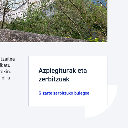
Izapideen katalogoa
Tramitaziorako laguntza
tzailea
ikatu
Azpiegiturak eta
ekin.
 dira
zerbitzuak
Gizarte zerbitzuko bulegoa