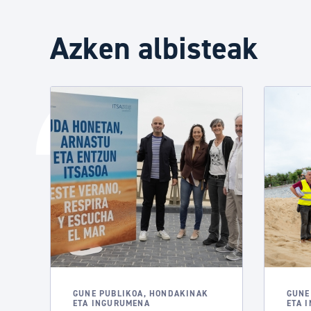
Azken albisteak
GUNE PUBLIKOA, HONDAKINAK
GUNE
ETA INGURUMENA
ETA 