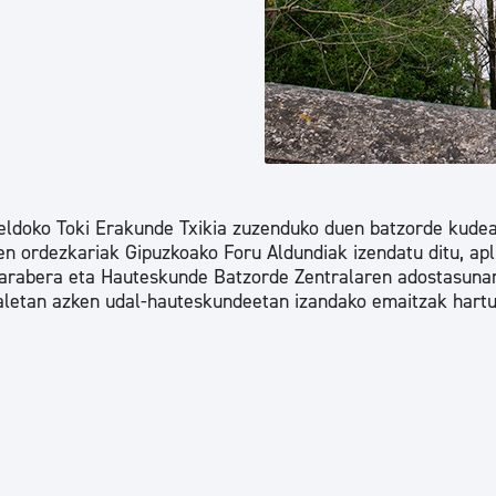
tea
Udal administrazioa
Iragarki ofizialen taula
Egutegi fiskala
enda
Gardentasun ataria
ldoko Toki Erakunde Txikia zuzenduko duen batzorde kudea
en ordezkariak Gipuzkoako Foru Aldundiak izendatu ditu, apl
arabera eta Hauteskunde Batzorde Zentralaren adostasunar
aletan azken udal-hauteskundeetan izandako emaitzak hartu