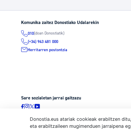
Komunika zaitez Donostiako Udalarekin
(doan Donostiatik)
010
(+34) 943 481 000
Herritarren postontzia
Sare sozialetan jarrai gaitzazu
Donostia.eus atariak cookieak erabiltzen ditu
eta erabiltzaileen mugimenduen jarraipena eg
© Donostiako Udala, Ijentea 1, 20003 Donostia