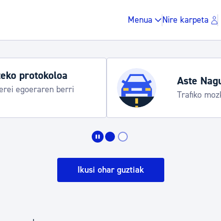
Menua
Nire karpeta
Aste Nagusia 2026: egitaraua
Abuztuak 8-15
Zergak eta isunak
Etxebizitza eta hirig
Ikusi ohar guztiak
Gune publikoa, ho