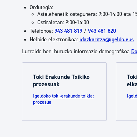
Ordutegia:
Astelehenetik ostegunera: 9:00-14:00 eta 1
Ostiraletan: 9:00-14:00
Telefonoa:
943 481 819
/
943 481 820
Helbide elektronikoa:
idazkaritza@igeldo.eus
Lurralde honi buruzko informazio demografikoa
Do
Toki Erakunde Txikiko
Tok
prozesuak
elk
Igeldoko toki-erakunde txikia:
Igel
prozesua