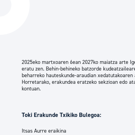
Hiria
Aktualita
Hiria orain
Albisteak
Hiria ezagutu
Abisuak
Etorkizuneko hiria
Kultur ag
2025eko martxoaren 6ean 2027ko maiatza arte Ige
eratu zen. Behin-behineko batzorde kudeatzailear
beharreko hauteskunde-araudian xedatutakoaren 
Horretarako, erakundea eratzeko sekzioan edo at
kontuan.
Toki Erakunde Txikiko Bulegoa:
Itsas Aurre eraikina