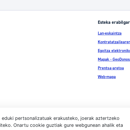
Esteka erabilgar
Lan-eskaintza
Kontratatzailearen
Egoitza elektronik
Mapak - GeoDonos
Prentsa-aretoa
Web-mapa
, eduki pertsonalizatuak erakusteko, joerak aztertzeko
iteko. Onartu cookie guztiak gure webgunean ahalik eta
Lege-ohar