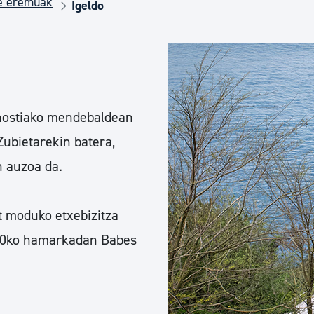
de eremuak
Euskara
Igeldo
Garapen ekonomikoa e
Berdintasuna, Giza Esk
onostiako mendebaldean
Zubietarekin batera,
Kultura
 auzoa da.
 moduko etxebizitza
Turismoa
. 80ko hamarkadan Babes