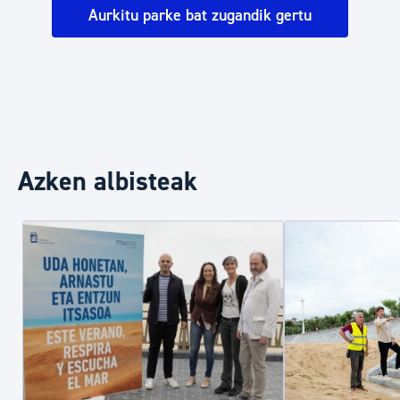
Aurkitu parke bat zugandik gertu
Azken albisteak