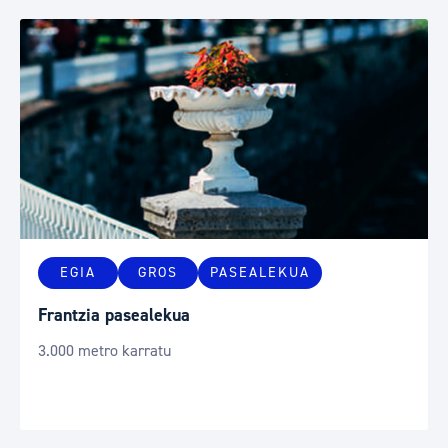
EGIA
GROS
PASEALEKUA
Frantzia pasealekua
3.000 metro karratu