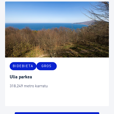
BIDEBIETA
GROS
Ulia parkea
318.249 metro karratu