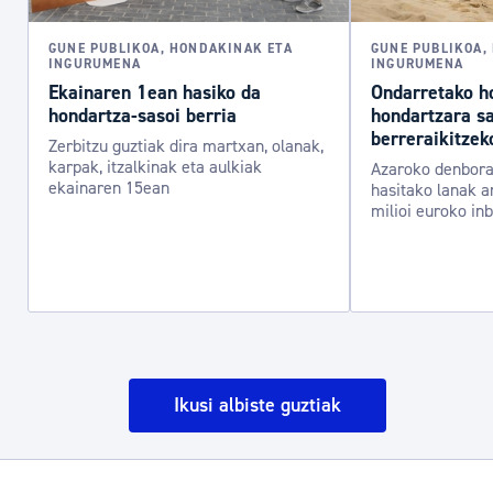
GUNE PUBLIKOA, HONDAKINAK ETA
GUNE PUBLIKOA,
INGURUMENA
INGURUMENA
Ekainaren 1ean hasiko da
Ondarretako h
hondartza-sasoi berria
hondartzara sa
berreraikitzek
Zerbitzu guztiak dira martxan, olanak,
karpak, itzalkinak eta aulkiak
Azaroko denbora
ekainaren 15ean
hasitako lanak a
milioi euroko in
Ikusi albiste guztiak