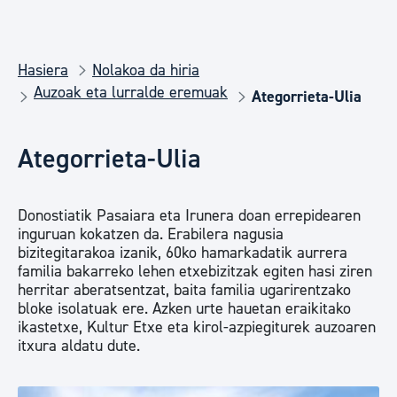
Hasiera
Nolakoa da hiria
Auzoak eta lurralde eremuak
Ategorrieta-Ulia
Ategorrieta-Ulia
Donostiatik Pasaiara eta Irunera doan errepidearen
inguruan kokatzen da. Erabilera nagusia
bizitegitarakoa izanik, 60ko hamarkadatik aurrera
familia bakarreko lehen etxebizitzak egiten hasi ziren
herritar aberatsentzat, baita familia ugarirentzako
bloke isolatuak ere. Azken urte hauetan eraikitako
ikastetxe, Kultur Etxe eta kirol-azpiegiturek auzoaren
itxura aldatu dute.