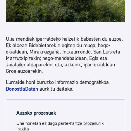
Ulia mendiak iparraldeko haizetik babesten du auzoa.
Ekialdean Bidebietarekin egiten du muga; hego-
ekialdean, Mirakruzgaña, Intxaurrondo, San Luis eta
Marrutxipirekin; hego-mendebaldean, Egia eta
Jaialaiko aldaparekin; eta, azkenik, ipar-ekialdean
Gros auzoarekin.
Lurralde honi buruzko informazio demografikoa
DonostiaDatan
aurkitu daiteke.
Auzoko prozesuak
Une honetan ez dago parte-hartze prozesurik
irekita