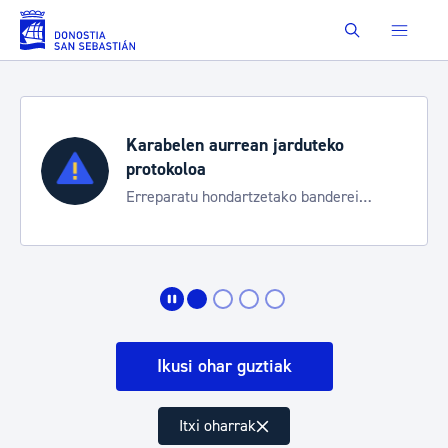
Eduki nagusira joan
Buscar
teko
Aste Nagusia 2026
Trafiko mozketak eta garraio ze
anderei
bereziak
Ikusi ohar guztiak
Itxi oharrak