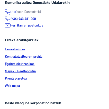
Komunika zaitez Donostiako Udalarekin
(doan Donostiatik)
010
(+34) 943 481 000
Herritarren postontzia
Esteka erabilgarriak
Lan-eskaintza
Kontratatzailearen profila
Egoitza elektronikoa
Mapak - GeoDonostia
Prentsa-aretoa
Web-mapa
Beste webgune korporatibo batzuk