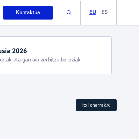
Buscar
EU
ES
Kontaktua
tegiak eta zerbitzuak
ostia Kirola, Donostia Kultura, San Telmo,
alea, Turismoa
intza
Itxi oharrak
ndakinak eta ingurumena