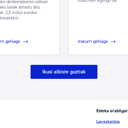
indarrean egongo da
oko denboralearen ostean
ako lanak amaitu ditu
k, 2,5 milioi euroko
tsioarekin
rri gehiago
Irakurri gehiago
Ikusi albiste guztiak
Esteka erabilgar
Lan-eskaintza