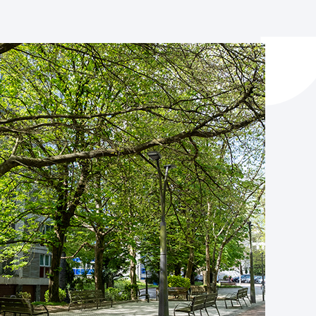
ta enplegua
ubideak eta bizikidetza