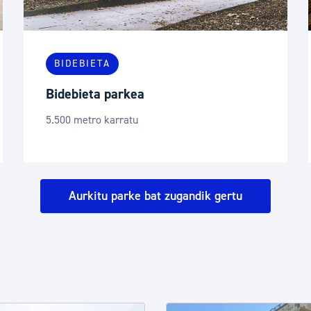
BIDEBIETA
Bidebieta parkea
5.500 metro karratu
Aurkitu parke bat zugandik gertu