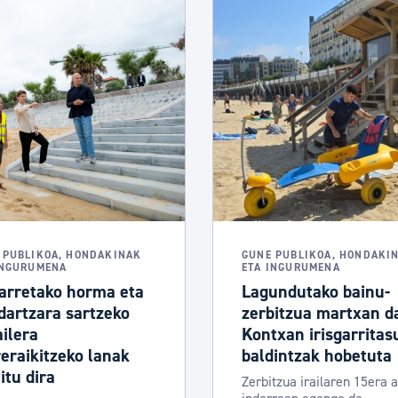
 PUBLIKOA, HONDAKINAK
GUNE PUBLIKOA, HONDAKI
INGURUMENA
ETA INGURUMENA
arretako horma eta
Lagundutako bainu-
dartzara sartzeko
zerbitzua martxan d
ilera
Kontxan irisgarritas
eraikitzeko lanak
baldintzak hobetuta
tu dira
Zerbitzua irailaren 15era a