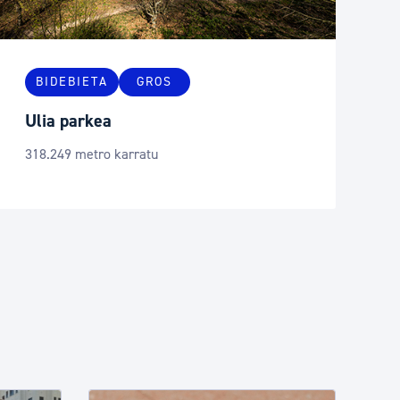
BIDEBIETA
GROS
Ulia parkea
318.249 metro karratu