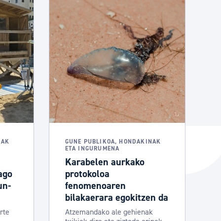
NAK
GUNE PUBLIKOA, HONDAKINAK
ETA INGURUMENA
Karabelen aurkako
ago
protokoloa
un-
fenomenoaren
bilakaerara egokitzen da
rte
Atzemandako ale gehienak