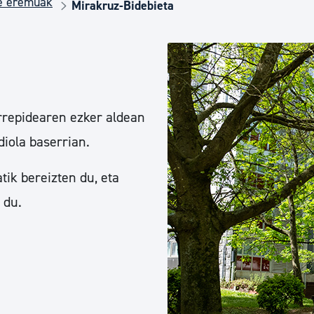
de eremuak
Euskara
Mirakruz-Bidebieta
Garapen ekonomikoa e
Berdintasuna, Giza Esk
errepidearen ezker aldean
iola baserrian.
Kultura
k bereizten du, eta
 du.
Turismoa