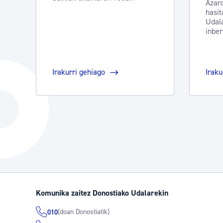
Azar
hasit
Udala
inber
Irakurri gehiago
Iraku
Komunika zaitez Donostiako Udalarekin
(doan Donostiatik)
010