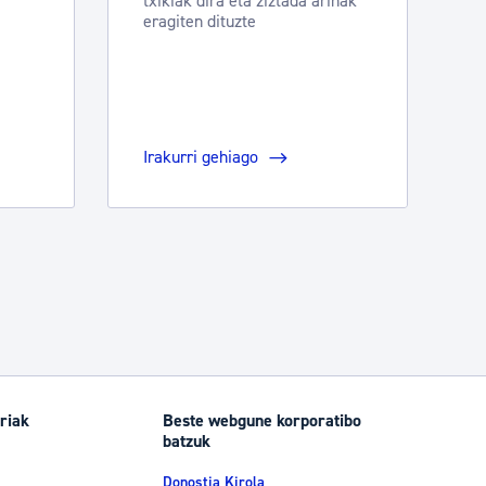
txikiak dira eta ziztada arinak
eragiten dituzte
Irakurri gehiago
riak
Beste webgune korporatibo
batzuk
Donostia Kirola