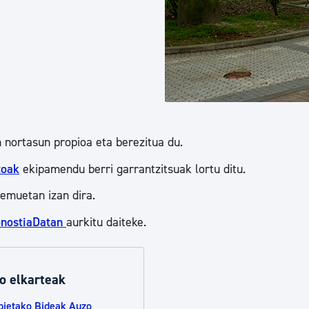
tea
Udal administrazioa
Iragarki ofizialen taula
Egutegi fiskala
enda
Gardentasun ataria
 nortasun propioa eta berezitua du.
zoak
ekipamendu berri garrantzitsuak lortu ditu.
emuetan izan dira.
nostiaDatan
aurkitu daiteke.
o elkarteak
bietako Bideak Auzo