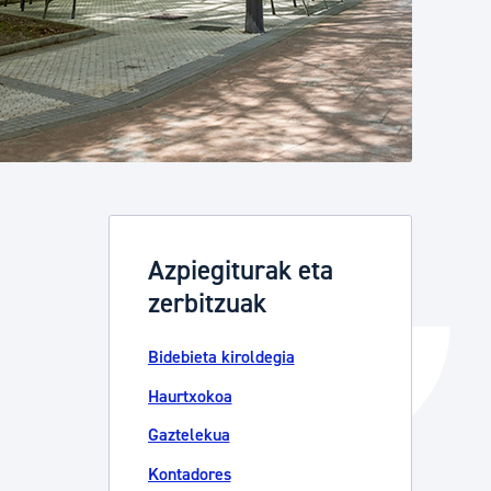
Izapideen katalogoa
Tramitaziorako laguntza
Azpiegiturak eta
zerbitzuak
Bidebieta kiroldegia
Haurtxokoa
Gaztelekua
Kontadores