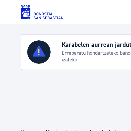
Eduki nagusira joan
Zerbitzuak
Aste Nagusia 2026: egi
Abuztuak 8-15
Errolda eta gai pertsonalak
Gizarte-zerbitzuak
Mugikortasuna