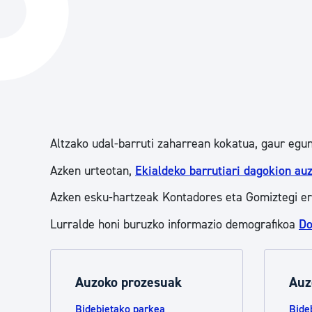
Hiria
Aktualita
Hiria orain
Albisteak
Hiria ezagutu
Abisuak
Etorkizuneko hiria
Kultur ag
Altzako udal-barruti zaharrean kokatua, gaur egun
Azken urteotan,
Ekialdeko barrutiari dagokion au
Azken esku-hartzeak Kontadores eta Gomiztegi er
Lurralde honi buruzko informazio demografikoa
Do
Auzoko prozesuak
Auz
Bidebietako parkea
Bide