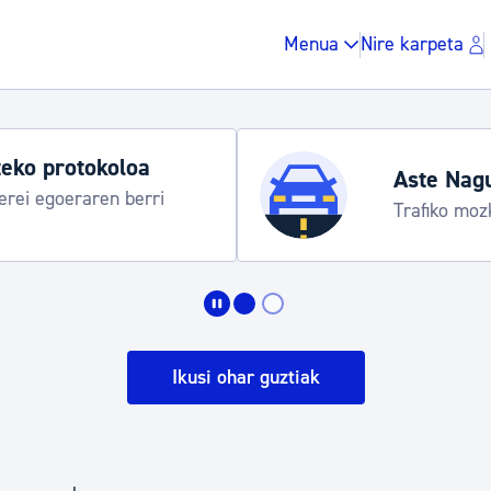
Menua
Nire karpeta
Udako ordu
taraua
Udalinfo, Don
Urgull, Hond
Zergak eta isunak
Etxebizitza eta hirig
Ikusi ohar guztiak
Gune publikoa, ho