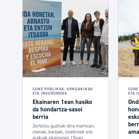
GUNE PUBLIKOA, HONDAKINAK
GUNE
ETA INGURUMENA
ETA 
Ekainaren 1ean hasiko
Ond
da hondartza-sasoi
hon
berria
eska
berr
Zerbitzu guztiak dira martxan,
amai
olanak, karpak, itzalkinak eta
aulkiak ekainaren 15ean