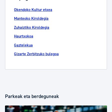
Okendoko Kultur etxea
Manteoko Kiroldegia
Zuhaiztiko Kiroldegia
Haurtxokoa
Gaztelekua
Gizarte Zerbitzuko bulegoa
Parkeak eta berdeguneak