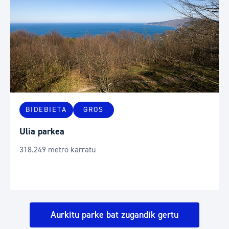
BIDEBIETA
GROS
Ulia parkea
318.249 metro karratu
Aurkitu parke bat zugandik gertu