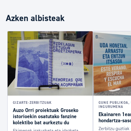
Azken albisteak
GIZARTE-ZERBITZUAK
GUNE PUBLIKOA,
INGURUMENA
Auzo Orri proiektuak Groseko
Ekainaren 1ea
istorioekin osatutako fanzine
hondartza-saso
kolektibo bat aurkeztu du
Zerbitzu guztiak
Ekimenak irakurketa eta idazketa