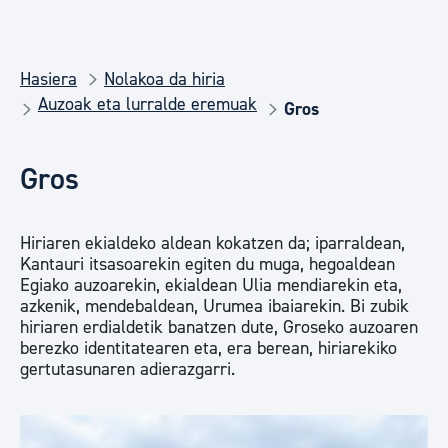
Hasiera
Nolakoa da hiria
Auzoak eta lurralde eremuak
Gros
Gros
Hiriaren ekialdeko aldean kokatzen da; iparraldean,
Kantauri itsasoarekin egiten du muga, hegoaldean
Egiako auzoarekin, ekialdean Ulia mendiarekin eta,
azkenik, mendebaldean, Urumea ibaiarekin. Bi zubik
hiriaren erdialdetik banatzen dute, Groseko auzoaren
berezko identitatearen eta, era berean, hiriarekiko
gertutasunaren adierazgarri.