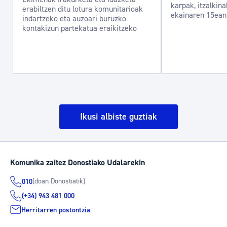
karpak, itzalkina
erabiltzen ditu lotura komunitarioak
ekainaren 15ean
indartzeko eta auzoari buruzko
kontakizun partekatua eraikitzeko
Ikusi albiste guztiak
Komunika zaitez Donostiako Udalarekin
(doan Donostiatik)
010
(+34) 943 481 000
Herritarren postontzia