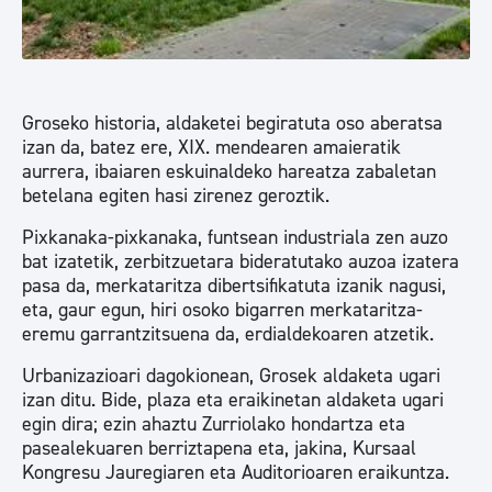
Groseko historia, aldaketei begiratuta oso aberatsa
izan da, batez ere, XIX. mendearen amaieratik
aurrera, ibaiaren eskuinaldeko hareatza zabaletan
betelana egiten hasi zirenez geroztik.
Pixkanaka-pixkanaka, funtsean industriala zen auzo
bat izatetik, zerbitzuetara bideratutako auzoa izatera
pasa da, merkataritza dibertsifikatuta izanik nagusi,
eta, gaur egun, hiri osoko bigarren merkataritza-
eremu garrantzitsuena da, erdialdekoaren atzetik.
Urbanizazioari dagokionean, Grosek aldaketa ugari
izan ditu. Bide, plaza eta eraikinetan aldaketa ugari
egin dira; ezin ahaztu Zurriolako hondartza eta
pasealekuaren berriztapena eta, jakina, Kursaal
Kongresu Jauregiaren eta Auditorioaren eraikuntza.