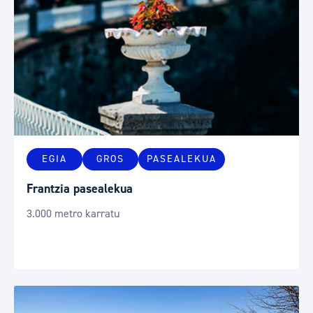
EGIA
GROS
PASEALEKUA
Frantzia pasealekua
3.000 metro karratu