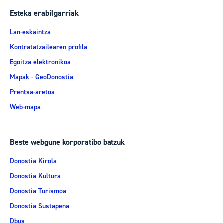
Esteka erabilgarriak
Lan-eskaintza
Kontratatzailearen profila
Egoitza elektronikoa
Mapak - GeoDonostia
Prentsa-aretoa
Web-mapa
Beste webgune korporatibo batzuk
Donostia Kirola
Donostia Kultura
Donostia Turismoa
Donostia Sustapena
Dbus