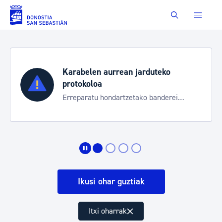
Eduki nagusira joan
Buscar
duteko
Aste Nagusia 2026
Trafiko mozketak eta garraio 
 banderei
bereziak
Ikusi ohar guztiak
Itxi oharrak