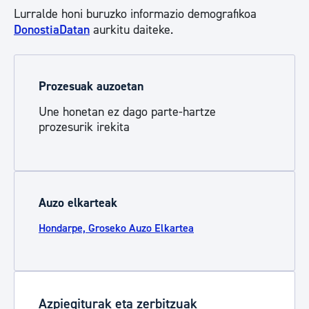
Lurralde honi buruzko informazio demografikoa
DonostiaDatan
aurkitu daiteke.
Prozesuak auzoetan
Une honetan ez dago parte-hartze
prozesurik irekita
Auzo elkarteak
Hondarpe, Groseko Auzo Elkartea
Azpiegiturak eta zerbitzuak