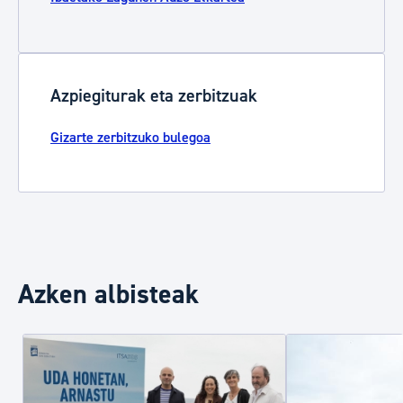
Azpiegiturak eta zerbitzuak
Gizarte zerbitzuko bulegoa
Azken albisteak