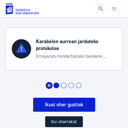
Eduki nagusira joan
Buscar
Karabelen aurrean jarduteko
protokoloa
Erreparatu hondartzetako banderei
egoeraren berri izateko
Ikusi ohar guztiak
Itxi oharrak