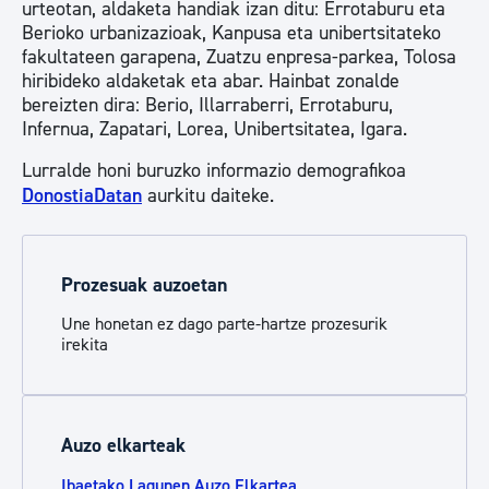
urteotan, aldaketa handiak izan ditu: Errotaburu eta
Berioko urbanizazioak, Kanpusa eta unibertsitateko
fakultateen garapena, Zuatzu enpresa-parkea, Tolosa
hiribideko aldaketak eta abar. Hainbat zonalde
bereizten dira: Berio, Illarraberri, Errotaburu,
Infernua, Zapatari, Lorea, Unibertsitatea, Igara.
Lurralde honi buruzko informazio demografikoa
DonostiaDatan
aurkitu daiteke.
Prozesuak auzoetan
Une honetan ez dago parte-hartze prozesurik
irekita
Auzo elkarteak
Ibaetako Lagunen Auzo Elkartea