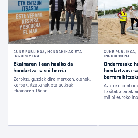
GUNE PUBLIKOA, HONDAKINAK ETA
GUNE PUBLIKOA,
INGURUMENA
INGURUMENA
Ekainaren 1ean hasiko da
Ondarretako h
hondartza-sasoi berria
hondartzara sa
berreraikitzek
Zerbitzu guztiak dira martxan, olanak,
karpak, itzalkinak eta aulkiak
Azaroko denbora
ekainaren 15ean
hasitako lanak a
milioi euroko in