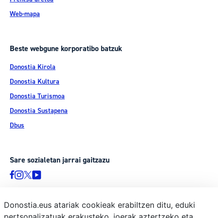
Web-mapa
Beste webgune korporatibo batzuk
Donostia Kirola
Donostia Kultura
Donostia Turismoa
Donostia Sustapena
Dbus
Sare sozialetan jarrai gaitzazu
Donostia.eus atariak cookieak erabiltzen ditu, eduki
pertsonalizatuak erakusteko, joerak aztertzeko eta