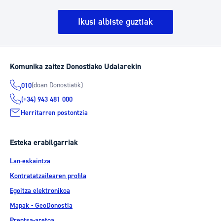
Ikusi albiste guztiak
Komunika zaitez Donostiako Udalarekin
(doan Donostiatik)
010
(+34) 943 481 000
Herritarren postontzia
Esteka erabilgarriak
Lan-eskaintza
Kontratatzailearen profila
Egoitza elektronikoa
Mapak - GeoDonostia
Prentsa-aretoa