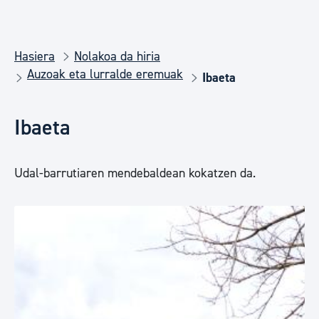
Hasiera
Nolakoa da hiria
Auzoak eta lurralde eremuak
Ibaeta
Ibaeta
Udal-barrutiaren mendebaldean kokatzen da.