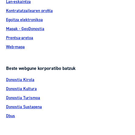
Lan-eskaintza
Kontratatzailearen profila
Egoitza elektronikoa
Mapak - GeoDonostia
Prentsa-aretoa
Web-mapa
Beste webgune korporatibo batzuk
Donostia Kirola
Donostia Kultura
Donostia Turismoa
Donostia Sustapena
Dbus