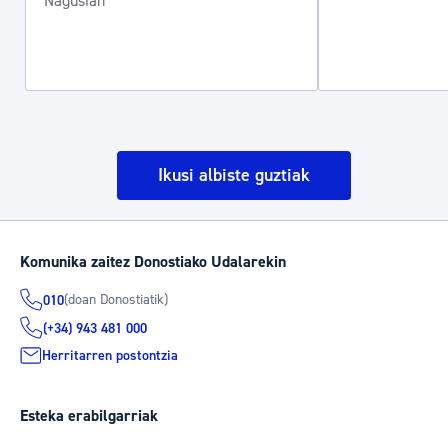
Nagusian
Ikusi albiste guztiak
Komunika zaitez Donostiako Udalarekin
(doan Donostiatik)
010
(+34) 943 481 000
Herritarren postontzia
Esteka erabilgarriak