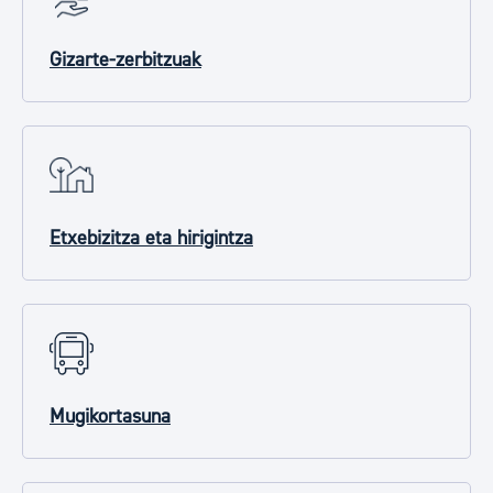
Gizarte-zerbitzuak
Etxebizitza eta hirigintza
Mugikortasuna