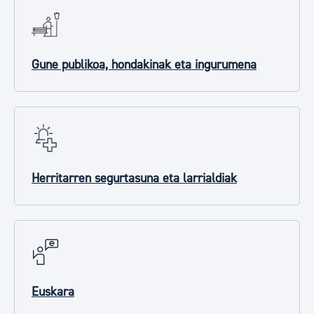
Gune publikoa, hondakinak eta ingurumena
Herritarren segurtasuna eta larrialdiak
Euskara