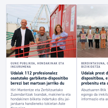
GUNE PUBLIKOA, HONDAKINAK ETA
BERDINTASUNA, 
INGURUMENA
BIZIKIDETZA
Udalak 112 profesionalez
Udalak prest 
osatutako garbiketa-dispositibo
dispositiboa, 
berezi bat martxan jarriko du
prebenitu eta 
Hiri Mantentze eta Zerbitzuetako
Abuztuaren 8tik 
Zuzendaritzak txandak, makineria eta
egongo da irekit
hondakinen bilketa indartuko ditu jai-
informazio eta a
jarduera handieneko tokietan Aste