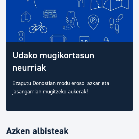
Udako mugikortasun
neurriak
Ezagutu Donostian modu eroso, azkar eta
jasangarrian mugitzeko aukerak!
Azken albisteak