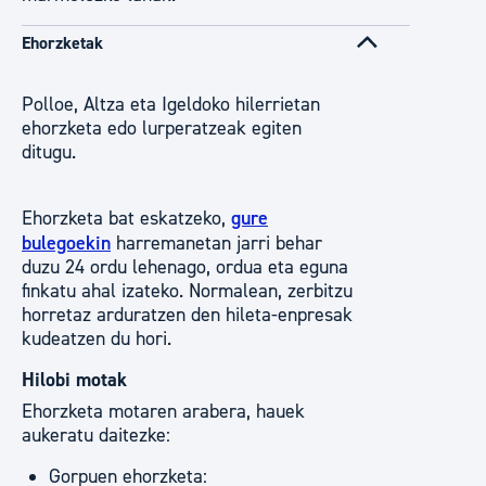
Ehorzketak
Polloe, Altza eta Igeldoko hilerrietan
ehorzketa edo lurperatzeak egiten
ditugu.
Ehorzketa bat eskatzeko,
gure
bulegoekin
harremanetan jarri behar
duzu 24 ordu lehenago, ordua eta eguna
finkatu ahal izateko. Normalean, zerbitzu
horretaz arduratzen den hileta-enpresak
kudeatzen du hori.
Hilobi motak
Ehorzketa motaren arabera, hauek
aukeratu daitezke:
Gorpuen ehorzketa: