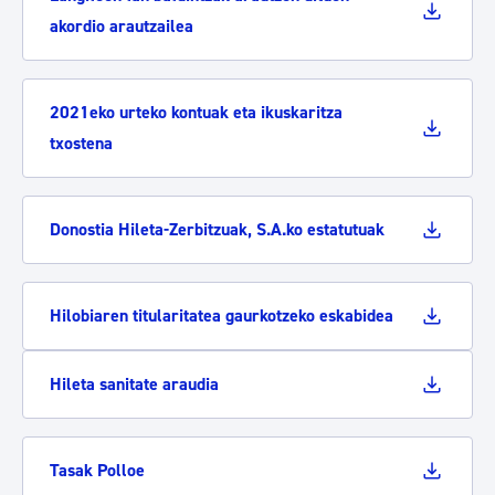
akordio arautzailea
2021eko urteko kontuak eta ikuskaritza
txostena
Donostia Hileta-Zerbitzuak, S.A.ko estatutuak
Hilobiaren titularitatea gaurkotzeko eskabidea
Hileta sanitate araudia
Tasak Polloe