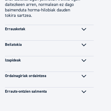
daitezkeen arren, normalean ez dago
baimenduta horma-hilobiak dauden
tokira sartzea.
Errausketak
Beilatokia
Izapideak
Ordainagiriak ordaintzea
Errauts-ontzien salmenta