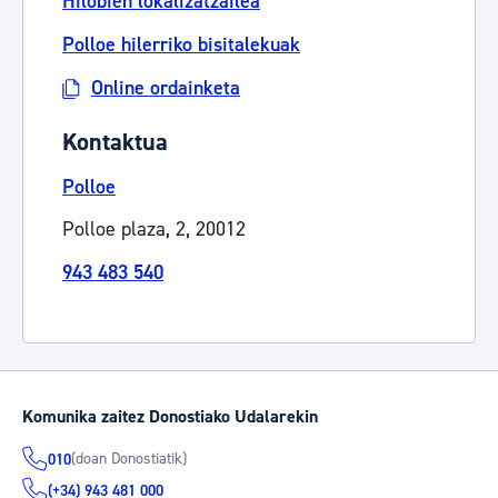
Hilobien lokalizatzailea
Polloe hilerriko bisitalekuak
Online ordainketa
Kontaktua
Polloe
Polloe plaza, 2, 20012
943 483 540
Komunika zaitez Donostiako Udalarekin
(doan Donostiatik)
010
(+34) 943 481 000