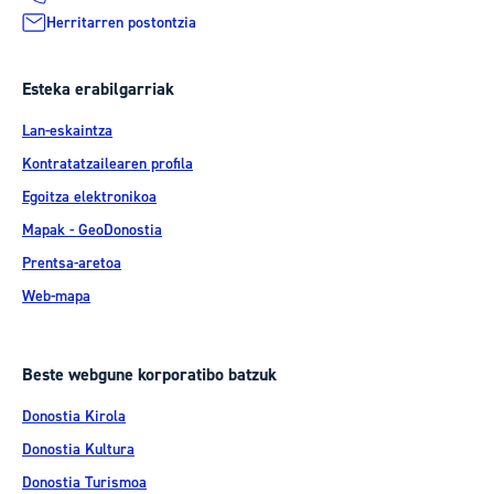
Herritarren postontzia
Esteka erabilgarriak
Lan-eskaintza
Kontratatzailearen profila
Egoitza elektronikoa
Mapak - GeoDonostia
Prentsa-aretoa
Web-mapa
Beste webgune korporatibo batzuk
Donostia Kirola
Donostia Kultura
Donostia Turismoa