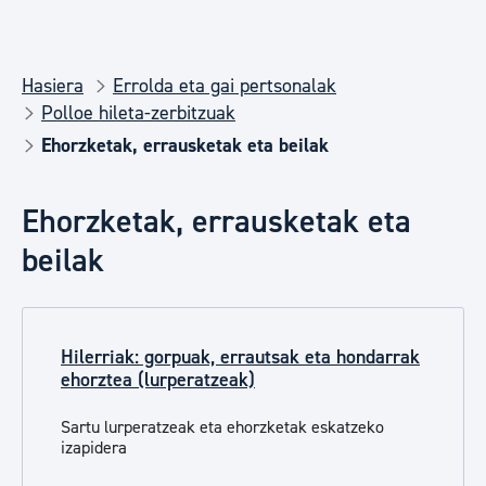
Hasiera
Errolda eta gai pertsonalak
Polloe hileta-zerbitzuak
Ehorzketak, errausketak eta beilak
Ehorzketak, errausketak eta
beilak
Hilerriak: gorpuak, errautsak eta hondarrak
ehorztea (lurperatzeak)
Sartu lurperatzeak eta ehorzketak eskatzeko
izapidera