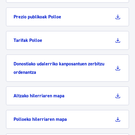
Prezio publikoak Polloe
Tarifak Polloe
Donostiako udalerriko kanposantuen zerbitzu
ordenantza
Altzako hilerriaren mapa
Polloeko hilerriaren mapa