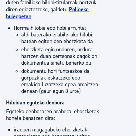
duten familiako hilobi-titularrak nortzuk
diren egiaztatzeko, galdetu
Polloeko
bulegoetan
Horma-hilobia edo hobi arrunta:
aldi baterako erabilerako hilobi
batean egiten den ehorzketa da
ehorzketa egin ondoren, ardura
hartzen duen pertsonak dagokion
dokumentua sinatu beharko du
dokumentu hori funtsezkoa da
gorpuzkiak eskatzeko edo
emakida luzatzeko epea amaitzen
denean (gaur egun 8 urte)
Hilobian egoteko denbora
Egoteko denboraren arabera, ehorzketak
honela banatzen dira:
iraupen mugagabeko ehorzketak: