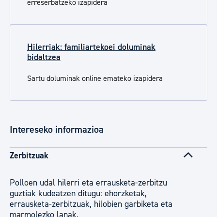
erreserbatzeko izapidera
Hilerriak: familiartekoei doluminak
bidaltzea
Sartu doluminak online emateko izapidera
Intereseko informazioa
Zerbitzuak
Polloen udal hilerri eta errausketa-zerbitzu
guztiak kudeatzen ditugu: ehorzketak,
errausketa-zerbitzuak, hilobien garbiketa eta
marmolezko lanak.