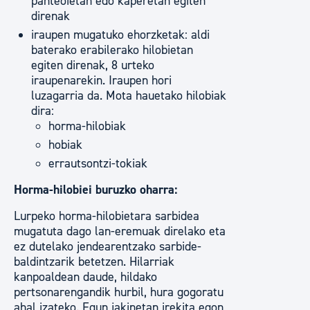
panteoietan edo kaperetan egiten
direnak
iraupen mugatuko ehorzketak: aldi
baterako erabilerako hilobietan
egiten direnak, 8 urteko
iraupenarekin. Iraupen hori
luzagarria da. Mota hauetako hilobiak
dira:
horma-hilobiak
hobiak
errautsontzi-tokiak
Horma-hilobiei buruzko oharra:
Lurpeko horma-hilobietara sarbidea
mugatuta dago lan-eremuak direlako eta
ez dutelako jendearentzako sarbide-
baldintzarik betetzen. Hilarriak
kanpoaldean daude, hildako
pertsonarengandik hurbil, hura gogoratu
ahal izateko. Egun jakinetan irekita egon