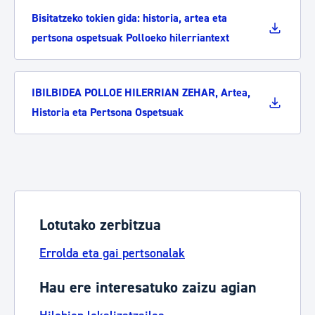
Bisitatzeko tokien gida: historia, artea eta
pertsona ospetsuak Polloeko hilerriantext
IBILBIDEA POLLOE HILERRIAN ZEHAR, Artea,
Historia eta Pertsona Ospetsuak
Lotutako zerbitzua
Errolda eta gai pertsonalak
Hau ere interesatuko zaizu agian