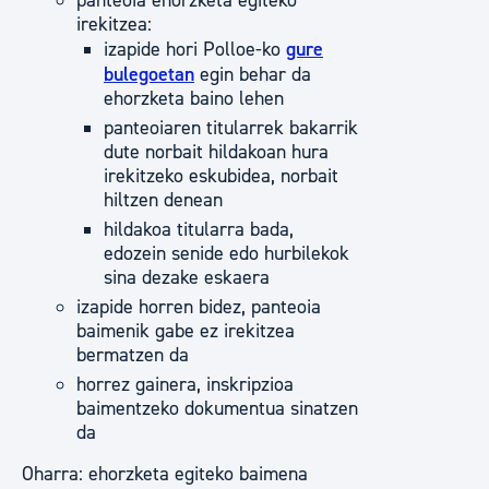
panteoia ehorzketa egiteko
irekitzea:
izapide hori Polloe-ko
gure
bulegoetan
egin behar da
ehorzketa baino lehen
panteoiaren titularrek bakarrik
dute norbait hildakoan hura
irekitzeko eskubidea, norbait
hiltzen denean
hildakoa titularra bada,
edozein senide edo hurbilekok
sina dezake eskaera
izapide horren bidez, panteoia
baimenik gabe ez irekitzea
bermatzen da
horrez gainera, inskripzioa
baimentzeko dokumentua sinatzen
da
Oharra: ehorzketa egiteko baimena