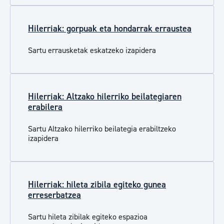
Hilerriak: gorpuak eta hondarrak erraustea
Sartu errausketak eskatzeko izapidera
Hilerriak: Altzako hilerriko beilategiaren
erabilera
Sartu Altzako hilerriko beilategia erabiltzeko
izapidera
Hilerriak: hileta zibila egiteko gunea
erreserbatzea
Sartu hileta zibilak egiteko espazioa