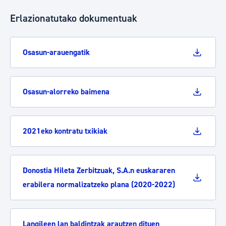
Erlazionatutako dokumentuak
Osasun-arauengatik
Osasun-alorreko baimena
2021eko kontratu txikiak
Donostia Hileta Zerbitzuak, S.A.n euskararen
erabilera normalizatzeko plana (2020-2022)
Langileen lan baldintzak arautzen dituen