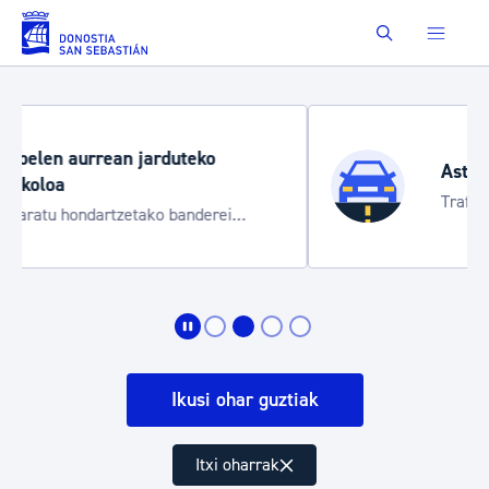
Eduki nagusira joan
Buscar
Aste Nagusia 2026
Trafiko mozketak eta garraio zerbitzu
bereziak
Ikusi ohar guztiak
Itxi oharrak