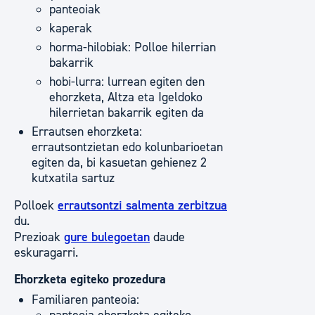
panteoiak
kaperak
horma-hilobiak: Polloe hilerrian
bakarrik
hobi-lurra: lurrean egiten den
ehorzketa, Altza eta Igeldoko
hilerrietan bakarrik egiten da
Errautsen ehorzketa:
errautsontzietan edo kolunbarioetan
egiten da, bi kasuetan gehienez 2
kutxatila sartuz
Polloek
errautsontzi salmenta zerbitzua
du.
Prezioak
gure bulegoetan
daude
eskuragarri.
Ehorzketa egiteko prozedura
Familiaren panteoia: