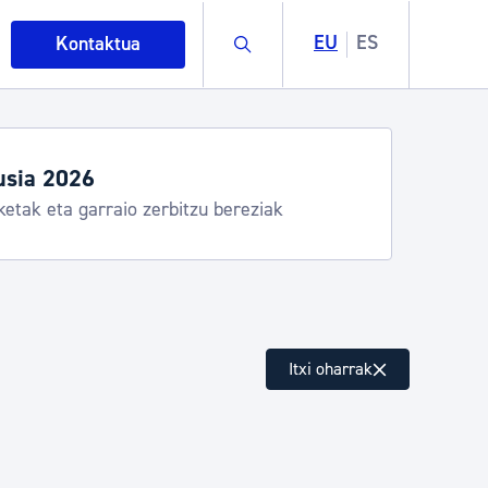
Buscar
EU
ES
Kontaktua
usia 2026
ketak eta garraio zerbitzu bereziak
intza
Itxi oharrak
ndakinak eta ingurumena