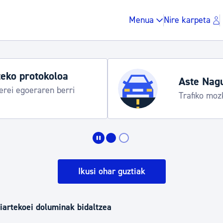
Menua
Nire karpeta
eko protokoloa
Aste Nag
rei egoeraren berri
Trafiko moz
Zergak eta isunak
Etxebizitza eta hirig
Ikusi ohar guztiak
Gune publikoa, ho
liartekoei doluminak bidaltzea