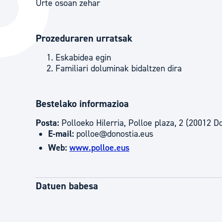
Urte osoan zehar
Hiria
Aktualita
Hiria orain
Albisteak
Prozeduraren urratsak
Hiria ezagutu
Abisuak
Eskabidea egin
Etorkizuneko hiria
Kultur ag
Familiari doluminak bidaltzen dira
Bestelako informazioa
Posta:
Polloeko Hilerria, Polloe plaza, 2 (20012 D
E-mail:
polloe@donostia.eus
Web:
www.polloe.eus
Datuen babesa