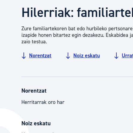
Herritarren segurtasuna eta larrialdiak
Hilerriak: familiart
Osasun publikoa, animaliak eta kontsumoa
Zure familiartekoren bat edo hurbileko pertsonaren
izapide honen bitartez egin dezakezu. Eskabidea j
zaio testua.
Haurrak eta gazteak
Norentzat
Noiz eskatu
Urra
Herritarren partaidetza eta elkartegintza
Norentzat
Kirola
Herritarrak oro har
Noiz eskatu