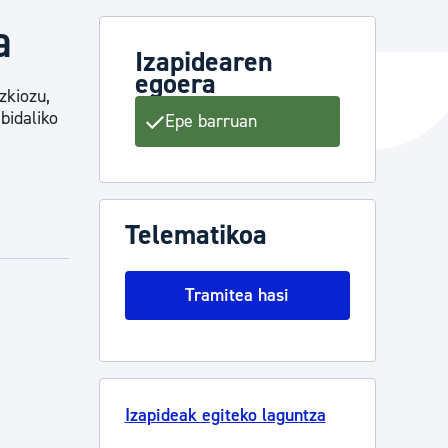
a
Izapidearen
egoera
ta enplegua
zkiozu,
bidaliko
Epe barruan
ubideak eta bizikidetza
Telematikoa
Tramitea hasi
Izapideak egiteko laguntza