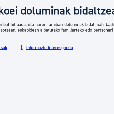
Euskara
ekoei doluminak bidaltze
Garapen ekonomikoa e
 bat hil bada, eta haren familiari doluminak bidali nahi badi
asotzean, eskabidean aipatutako familiarteko edo pertsonari 
Berdintasuna, Giza Esk
tsak
Informazio interesgarria
Kultura
Turismoa