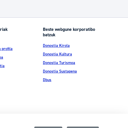
riak
Beste webgune korporatibo
batzuk
Donostia Kirola
 profila
Donostia Kultura
oa
Donostia Turismoa
tia
Donostia Sustapena
Dbus