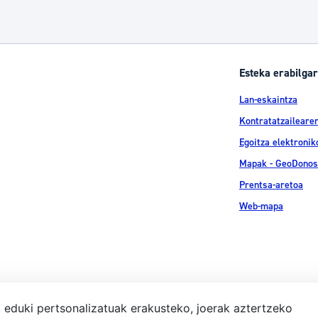
Esteka erabilgar
Lan-eskaintza
Kontratatzailearen
Egoitza elektronik
Mapak - GeoDonos
Prentsa-aretoa
Web-mapa
, eduki pertsonalizatuak erakusteko, joerak aztertzeko