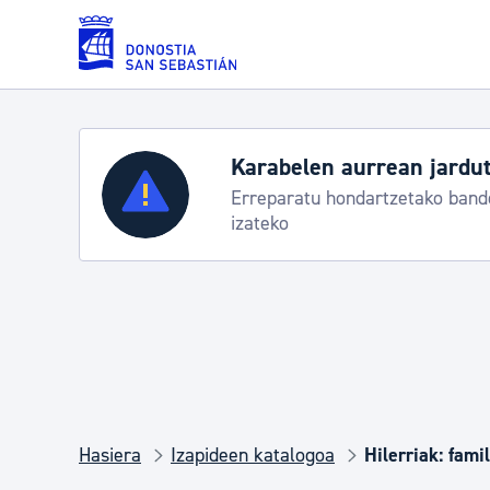
Eduki nagusira joan
Karabelen aurrean jardut
Zerbitzuak
Erreparatu hondartzetako bande
izateko
Errolda eta gai pertsonalak
Gizarte-zerbitzuak
Mugikortasuna
Hasiera
Izapideen katalogoa
Hilerriak: fami