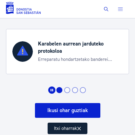
Eduki nagusira joan
Buscar
Karabelen aurrean jarduteko
protokoloa
Erreparatu hondartzetako banderei
egoeraren berri izateko
Ikusi ohar guztiak
Itxi oharrak