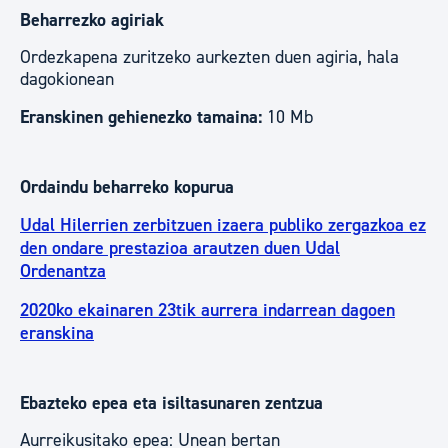
Beharrezko agiriak
Ordezkapena zuritzeko aurkezten duen agiria, hala
dagokionean
Eranskinen gehienezko tamaina:
10 Mb
Ordaindu beharreko kopurua
Udal Hilerrien zerbitzuen izaera publiko zergazkoa ez
den ondare prestazioa arautzen duen Udal
Ordenantza
2020ko ekainaren 23tik aurrera indarrean dagoen
eranskina
Ebazteko epea eta isiltasunaren zentzua
Aurreikusitako epea: Unean bertan