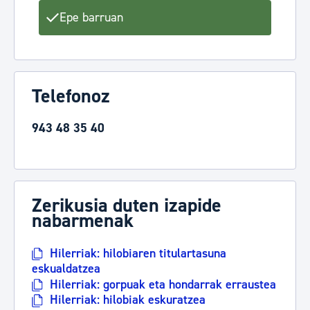
Epe barruan
Telefonoz
943 48 35 40
Zerikusia duten izapide
nabarmenak
Hilerriak: hilobiaren titulartasuna
eskualdatzea
Hilerriak: gorpuak eta hondarrak erraustea
Hilerriak: hilobiak eskuratzea