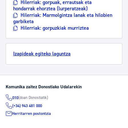
Hilerriak: gorpuak, errautsak eta
hondarrak ehorztea (lurperatzeak)
Hilerriak: Marmolgintza lanak eta hilobien
garbiketa
Hilerriak: gorpuzkiak murriztea
Izapideak egiteko laguntza
Komunika zaitez Donostiako Udalarekin
(doan Donostiatik)
010
(+34) 943 481 000
Herritarren postontzia