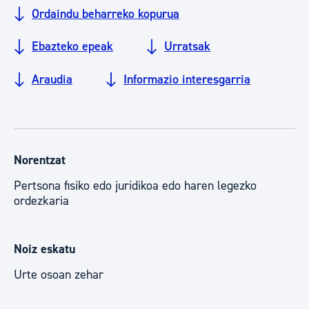
Ordaindu beharreko kopurua
Ebazteko epeak
Urratsak
Araudia
Informazio interesgarria
Norentzat
Pertsona fisiko edo juridikoa edo haren legezko
ordezkaria
Noiz eskatu
Urte osoan zehar