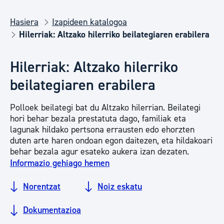
Hasiera
Izapideen katalogoa
Hilerriak: Altzako hilerriko beilategiaren erabilera
Hilerriak: Altzako hilerriko
beilategiaren erabilera
Polloek beilategi bat du Altzako hilerrian. Beilategi
hori behar bezala prestatuta dago, familiak eta
lagunak hildako pertsona errausten edo ehorzten
duten arte haren ondoan egon daitezen, eta hildakoari
behar bezala agur esateko aukera izan dezaten.
Informazio gehiago hemen
Norentzat
Noiz eskatu
Dokumentazioa