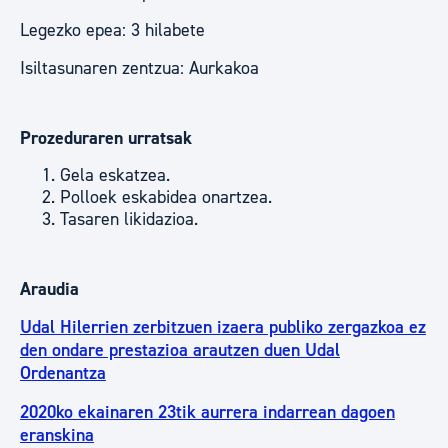
Legezko epea: 3 hilabete
Isiltasunaren zentzua: Aurkakoa
Prozeduraren urratsak
Gela eskatzea.
Polloek eskabidea onartzea.
Tasaren likidazioa.
Araudia
Udal Hilerrien zerbitzuen izaera publiko zergazkoa ez
den ondare prestazioa arautzen duen Udal
Ordenantza
2020ko ekainaren 23tik aurrera indarrean dagoen
eranskina