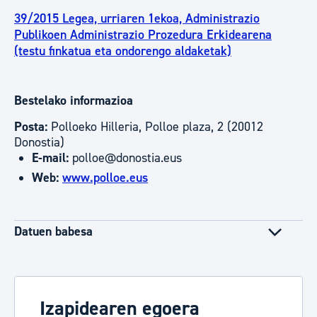
39/2015 Legea, urriaren 1ekoa, Administrazio
Publikoen Administrazio Prozedura Erkidearena
(testu finkatua eta ondorengo aldaketak)
Bestelako informazioa
Posta:
Polloeko Hilleria, Polloe plaza, 2 (20012
Donostia)
E-mail:
polloe@donostia.eus
Web:
www.polloe.eus
Datuen babesa
Izapidearen egoera