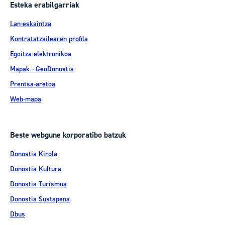
Esteka erabilgarriak
Lan-eskaintza
Kontratatzailearen profila
Egoitza elektronikoa
Mapak - GeoDonostia
Prentsa-aretoa
Web-mapa
Beste webgune korporatibo batzuk
Donostia Kirola
Donostia Kultura
Donostia Turismoa
Donostia Sustapena
Dbus