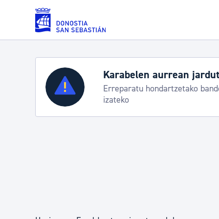
Eduki nagusira joan
Karabelen aurrean jardut
Zerbitzuak
Erreparatu hondartzetako bande
izateko
Errolda eta gai pertsonalak
Gizarte-zerbitzuak
Mugikortasuna