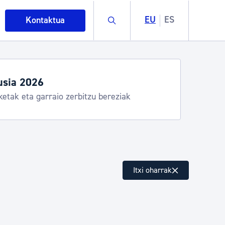
Buscar
EU
ES
Kontaktua
usia 2026
ketak eta garraio zerbitzu bereziak
intza
Itxi oharrak
ndakinak eta ingurumena