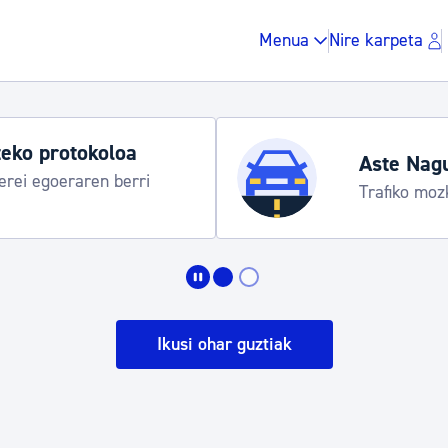
Menua
Nire karpeta
eko protokoloa
Aste Nag
rei egoeraren berri
Trafiko moz
Zergak eta isunak
Etxebizitza eta hirig
Ikusi ohar guztiak
Gune publikoa, ho