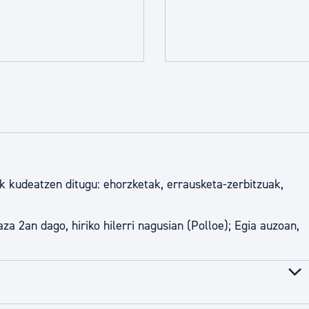
tea
Udal administrazioa
Iragarki ofizialen taula
Egutegi fiskala
enda
Gardentasun ataria
ak kudeatzen ditugu: ehorzketak, errausketa-zerbitzuak,
za 2an dago, hiriko hilerri nagusian (Polloe); Egia auzoan,