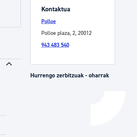
Kontaktua
Izapideen katalogoa
Polloe
Polloe plaza, 2, 20012
Tramitaziorako laguntza
943 483 540
Hurrengo zerbitzuak - oharrak