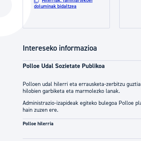
Hilerriak: familiartekoei
Hiria
Aktualita
doluminak bidaltzea
Hiria orain
Albisteak
Hiria ezagutu
Abisuak
Etorkizuneko hiria
Kultur ag
Intereseko informazioa
Polloe Udal Sozietate Publikoa
Polloen udal hilerri eta errausketa-zerbitzu guzti
hilobien garbiketa eta marmolezko lanak.
Administrazio-izapideak egiteko bulegoa Polloe pla
hain zuzen ere.
Polloe hilerria