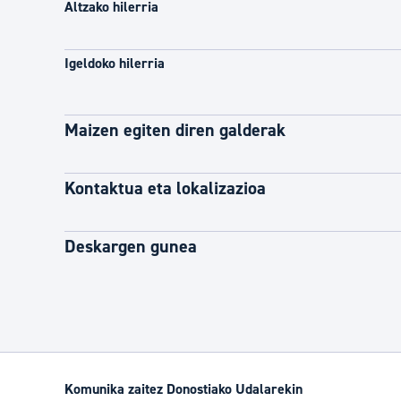
Altzako hilerria
Igeldoko hilerria
Maizen egiten diren galderak
Kontaktua eta lokalizazioa
Deskargen gunea
Komunika zaitez Donostiako Udalarekin