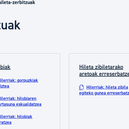
Euskara
hileta-zerbitzuak
zuak
Garapen ekonomikoa e
Berdintasuna, Giza Esk
obiak
Hileta zibiletarako
Kultura
aretoak erreserbatz
ilerriak: gorpuzkiak
iztea
Hilerriak: hileta zibila
Turismoa
egiteko gunea erreserbat
ilerriak: hilobiaren
lartasuna eskualdatzea
ilerriak: hilobiak
ratzea