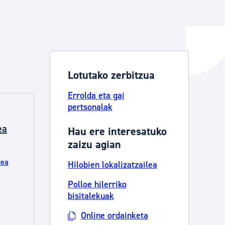
ta enplegua
Lotutako zerbitzua
ubideak eta bizikidetza
Errolda eta gai
pertsonalak
ea
Hau ere interesatuko
zaizu agian
zea
Hilobien lokalizatzailea
Polloe hilerriko
bisitalekuak
Online ordainketa