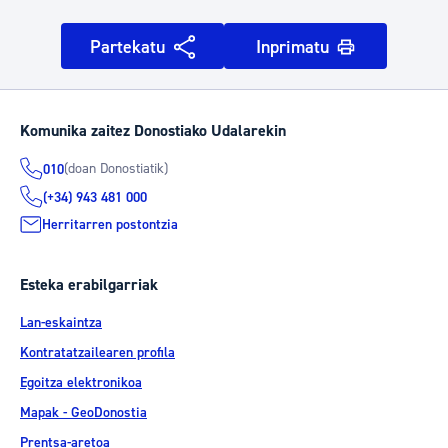
Partekatu
Inprimatu
Komunika zaitez Donostiako Udalarekin
(doan Donostiatik)
010
(+34) 943 481 000
Herritarren postontzia
Esteka erabilgarriak
Lan-eskaintza
Kontratatzailearen profila
Egoitza elektronikoa
Mapak - GeoDonostia
Prentsa-aretoa