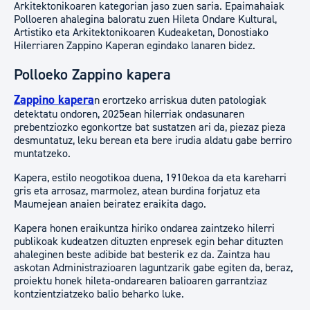
Arkitektonikoaren kategorian jaso zuen saria. Epaimahaiak
Polloeren ahalegina baloratu zuen Hileta Ondare Kultural,
Artistiko eta Arkitektonikoaren Kudeaketan, Donostiako
Hilerriaren Zappino Kaperan egindako lanaren bidez.
Polloeko Zappino kapera
Zappino kapera
n erortzeko arriskua duten patologiak
detektatu ondoren, 2025ean hilerriak ondasunaren
prebentziozko egonkortze bat sustatzen ari da, piezaz pieza
desmuntatuz, leku berean eta bere irudia aldatu gabe berriro
muntatzeko.
Kapera, estilo neogotikoa duena, 1910ekoa da eta kareharri
gris eta arrosaz, marmolez, atean burdina forjatuz eta
Maumejean anaien beiratez eraikita dago.
Kapera honen eraikuntza hiriko ondarea zaintzeko hilerri
publikoak kudeatzen dituzten enpresek egin behar dituzten
ahaleginen beste adibide bat besterik ez da. Zaintza hau
askotan Administrazioaren laguntzarik gabe egiten da, beraz,
proiektu honek hileta-ondarearen balioaren garrantziaz
kontzientziatzeko balio beharko luke.