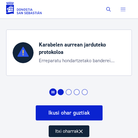
Eduki nagusira joan
Buscar
Karabelen aurrean jarduteko
protokoloa
Erreparatu hondartzetako banderei
egoeraren berri izateko
Ikusi ohar guztiak
Itxi oharrak