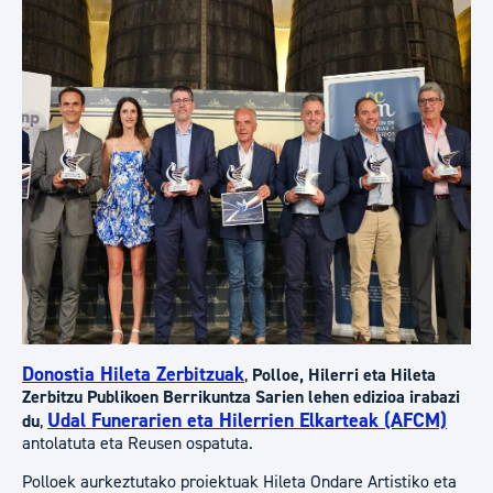
Donostia Hileta Zerbitzuak
,
Polloe, Hilerri eta Hileta
Zerbitzu Publikoen Berrikuntza Sarien lehen edizioa irabazi
Udal Funerarien eta Hilerrien Elkarteak (AFCM)
du
,
antolatuta eta Reusen ospatuta.
Polloek aurkeztutako proiektuak Hileta Ondare Artistiko eta