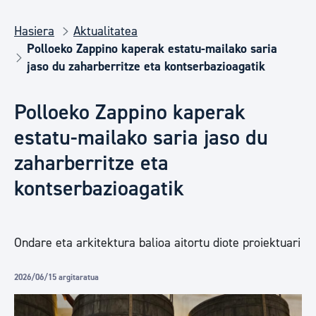
Hasiera
Aktualitatea
Polloeko Zappino kaperak estatu-mailako saria
jaso du zaharberritze eta kontserbazioagatik
Polloeko Zappino kaperak
estatu-mailako saria jaso du
zaharberritze eta
kontserbazioagatik
Ondare eta arkitektura balioa aitortu diote proiektuari
2026/06/15 argitaratua