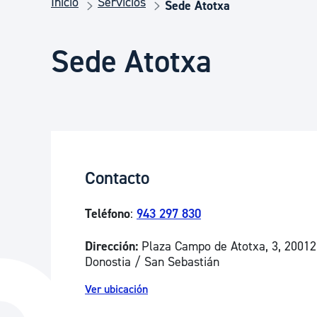
Inicio
Servicios
Seguridad ciudadana y emergencias
Sede Atotxa
Sede Atotxa
Salud Pública, animales y consumo
Infancia y juventud
Participación ciudadana y asociacionismo
Contacto
Teléfono
:
943 297 830
Deporte
Dirección:
Plaza Campo de Atotxa, 3, 20012
Donostia / San Sebastián
Ver ubicación