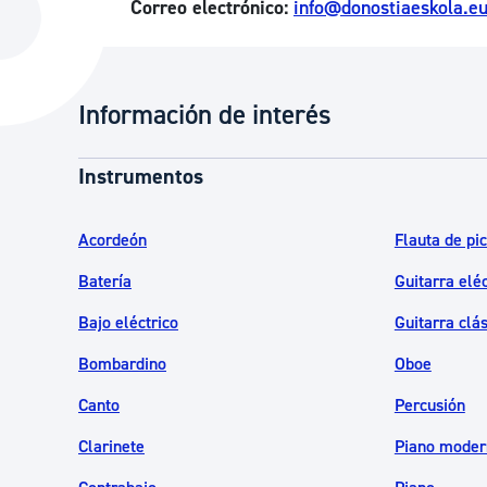
Correo electrónico:
info@donostiaeskola.e
La ciudad
Actualid
La ciudad ahora
Noticias
Descubre la ciudad
Avisos
Información de interés
La ciudad futura
Agenda cul
Instrumentos
Acordeón
Flauta de pi
Batería
Guitarra eléc
Bajo eléctrico
Guitarra clá
Bombardino
Oboe
Canto
Percusión
Clarinete
Piano moder