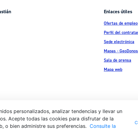
astián
Enlaces útiles
Ofertas de empleo
Perfil del contrata
Sede electrónica
Mapas - GeoDonos
Sala de prensa
Mapa web
idos personalizados, analizar tendencias y llevar un
s. Acepte todas las cookies para disfrutar de la
Aviso legal
Pol
 Ijentea 1,
C
b, o bien administre sus preferencias.
Consulte la