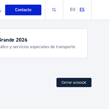
Buscar
EU
ES
Contacto
Grande 2026
áfico y servicios especiales de transporte
mo
Cerrar avisos
esiduos y medioambiente