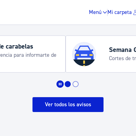
Menú
Mi carpeta
de carabelas
Semana 
rencia para informarte de
Cortes de tr
Impuestos y multas
Vivienda y urbanis
Ver todos los avisos
Espacio público, r