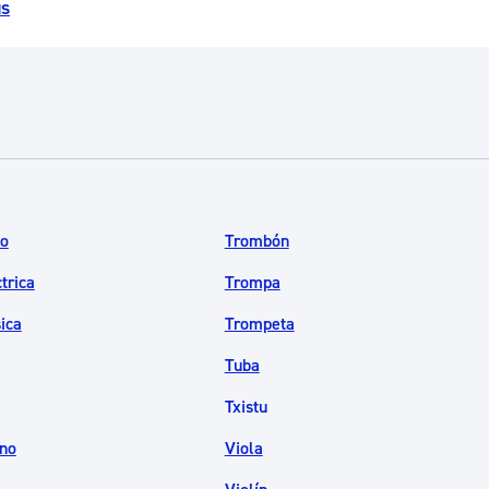
us
ad
Administración municipal
Tablón de anuncios oficiales
Calendario fiscal
tural
Portal de transparencia
co
Trombón
trica
Trompa
sica
Trompeta
Tuba
Txistu
no
Viola