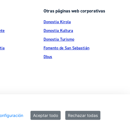
Otras páginas web corporativas
Donostia Kirola
nte
Donostia Kultura
Donostia Turismo
tia
Fomento de San Sebastián
Dbus
ítica de privacidad
Política de cookies
Declaración de accesibilidad
onfiguración
Aceptar todo
Rechazar todas