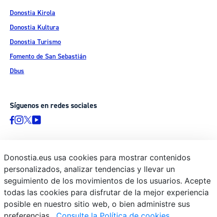
Donostia Kirola
Donostia Kultura
Donostia Turismo
Fomento de San Sebastián
Dbus
Síguenos en redes sociales
Donostia.eus usa cookies para mostrar contenidos
© Donostiako Udala - Ayuntamiento de Donostia / San Sebastián
personalizados, analizar tendencias y llevar un
Ijentea 1, 20003 Donostia / San Sebastián
seguimiento de los movimientos de los usuarios. Acepte
Aviso legal
todas las cookies para disfrutar de la mejor experiencia
Política de privacidad
posible en nuestro sitio web, o bien administre sus
preferencias.
Consulte la Política de cookies
Política de cookies