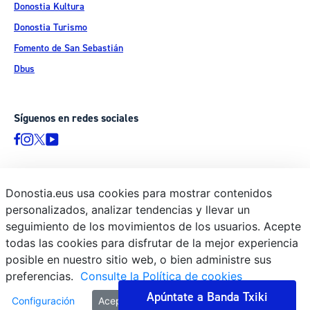
Donostia Kultura
Donostia Turismo
Fomento de San Sebastián
Dbus
Síguenos en redes sociales
Donostia.eus usa cookies para mostrar contenidos
© Donostiako Udala - Ayuntamiento de Donostia / San Sebastián
personalizados, analizar tendencias y llevar un
Ijentea 1, 20003 Donostia / San Sebastián
seguimiento de los movimientos de los usuarios. Acepte
Aviso legal
todas las cookies para disfrutar de la mejor experiencia
Política de privacidad
posible en nuestro sitio web, o bien administre sus
preferencias.
Consulte la Política de cookies
Política de cookies
Declaración de accesibilidad
Apúntate a Banda Txiki
Configuración
Aceptar todo
Rechazar todas