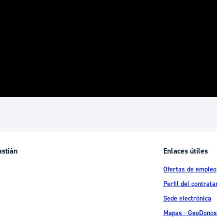
astián
Enlaces útiles
Ofertas de empleo
Perfil del contrata
Sede electrónica
Mapas - GeoDonos