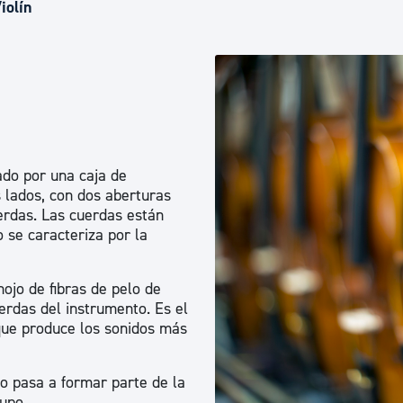
Euskera
iolín
Desarrollo económico 
Igualdad, Derechos Hu
ado por una caja de
 lados, con dos aberturas
Cultura
uerdas. Las cuerdas están
o se caracteriza por la
Turismo
ojo de fibras de pelo de
erdas del instrumento. Es el
que produce los sonidos más
o pasa a formar parte de la
upo.