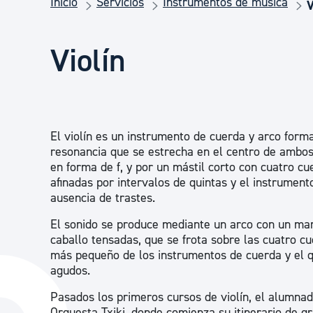
Inicio
Servicios
Instrumentos de música
Seguridad ciudadana y emergencias
V
Violín
Salud Pública, animales y consumo
Infancia y juventud
El violín es un instrumento de cuerda y arco form
resonancia que se estrecha en el centro de ambos
Participación ciudadana y asociacionismo
en forma de f, y por un mástil corto con cuatro c
afinadas por intervalos de quintas y el instrument
ausencia de trastes.
Deporte
El sonido se produce mediante un arco con un man
caballo tensadas, que se frota sobre las cuatro cu
más pequeño de los instrumentos de cuerda y el 
agudos.
Pasados los primeros cursos de violín, el alumnad
Orquesta Txiki, donde comienza su itinerario de gr