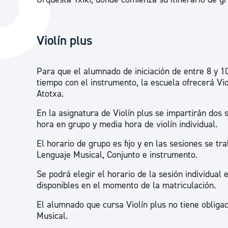
La ciudad
Actualid
La ciudad ahora
Noticias
Violín plus
Descubre la ciudad
Avisos
La ciudad futura
Agenda cul
Para que el alumnado de iniciación de entre 8 y 
tiempo con el instrumento, la escuela ofrecerá Vio
Atotxa.
En la asignatura de Violín plus se impartirán dos
hora en grupo y media hora de violín individual.
El horario de grupo es fijo y en las sesiones se tr
Lenguaje Musical, Conjunto e instrumento.
Se podrá elegir el horario de la sesión individual 
disponibles en el momento de la matriculación.
El alumnado que cursa Violín plus no tiene obliga
Musical.