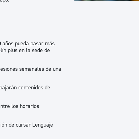
ad
Administración municipal
Tablón de anuncios oficiales
Calendario fiscal
tural
Portal de transparencia
10 años pueda pasar más
lín plus en la sede de
 sesiones semanales de una
abajarán contenidos de
entre los horarios
ción de cursar Lenguaje