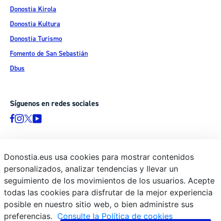
Donostia Kirola
Donostia Kultura
Donostia Turismo
Fomento de San Sebastián
Dbus
Síguenos en redes sociales
Donostia.eus usa cookies para mostrar contenidos
© Donostiako Udala - Ayuntamiento de Donostia / San Sebastián
personalizados, analizar tendencias y llevar un
Ijentea 1, 20003 Donostia / San Sebastián
seguimiento de los movimientos de los usuarios. Acepte
Aviso legal
todas las cookies para disfrutar de la mejor experiencia
Política de privacidad
posible en nuestro sitio web, o bien administre sus
preferencias.
Consulte la Política de cookies
Política de cookies