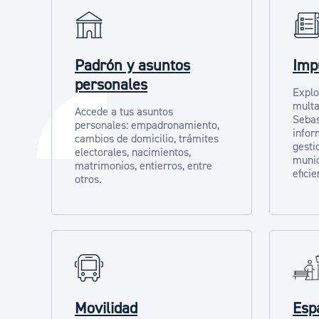
Padrón y asuntos
Imp
personales
Explo
multa
Accede a tus asuntos
Sebas
personales: empadronamiento,
infor
cambios de domicilio, trámites
gesti
electorales, nacimientos,
munic
matrimonios, entierros, entre
eficie
otros.
Movilidad
Espa