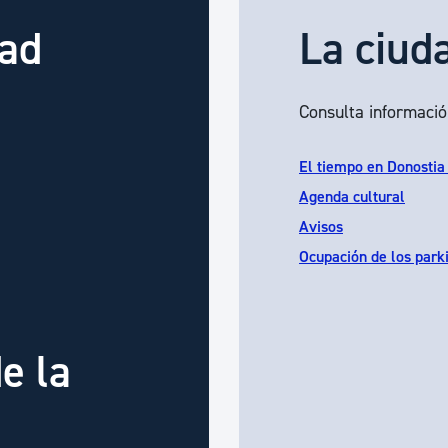
dad
La ciud
Consulta informació
El tiempo en Donostia
Agenda cultural
Avisos
Ocupación de los park
e la