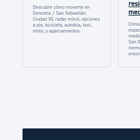
res
Descubre cómo moverte en
med
Donostia / San Sebastián:
Ciudad 30, radar móvil, opciones
Consu
a pie, bicicleta, autobús, taxi,
espac
moto, y aparcamientos.
medio
San S
norma
entor