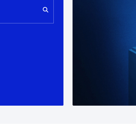
ad
Administración municipal
Tablón de anuncios oficiales
Calendario fiscal
tural
Portal de transparencia