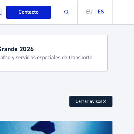
Buscar
EU
ES
Contacto
servicios de verano
stia Kirola, Donostia Kultura, San Telmo,
lea, Turismo
mo
Cerrar avisos
esiduos y medioambiente