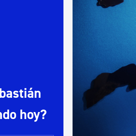
Euskera
Desarrollo económico 
Igualdad, Derechos Hu
Cultura
bastián
Turismo
ndo hoy?