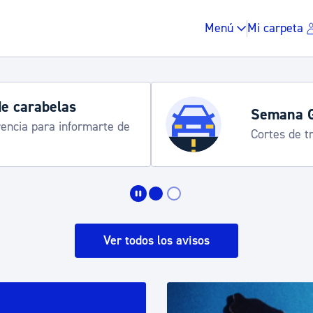
Menú
Mi carpeta
Horarios y 
rograma
Udalinfo, Dono
Urgull, Honda
Impuestos y multas
Vivienda y urbanis
Ver todos los avisos
Espacio público, r