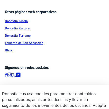
Otras páginas web corporativas
Donostia Kirola
Donostia Kultura
Donostia Turismo
Fomento de San Sebastián
Dbus
Síguenos en redes sociales
Donostia.eus usa cookies para mostrar contenidos
© Donostiako Udala - Ayuntamiento de Donostia / San Sebastián
personalizados, analizar tendencias y llevar un
Ijentea 1, 20003 Donostia / San Sebastián
seguimiento de los movimientos de los usuarios. Acepte