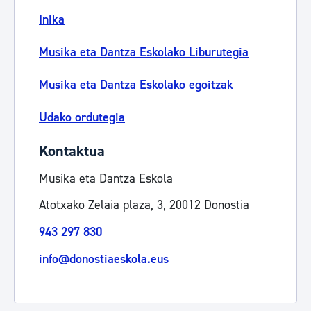
Inika
Musika eta Dantza Eskolako Liburutegia
Musika eta Dantza Eskolako egoitzak
Udako ordutegia
Kontaktua
Musika eta Dantza Eskola
Atotxako Zelaia plaza, 3, 20012 Donostia
943 297 830
info@donostiaeskola.eus