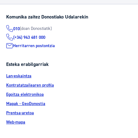
Komunika zaitez Donostiako Udalarekin
(doan Donostiatik)
010
(+34) 943 481 000
Herritarren postontzia
Esteka erabilgarriak
Lan-eskaintza
Kontratatzailearen profila
Egoitza elektronikoa
Mapak - GeoDonostia
Prentsa-aretoa
Web-mapa