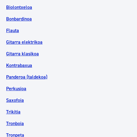
Biolontxeloa
Bonbardinoa
Flauta
Gitarra elektrikoa
Gitarra klasikoa
Kontrabaxua
Panderoa (taldekoa)
Perkusioa
Saxofoia
Trikitia
Tronboia
Tronpeta