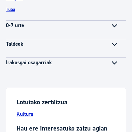
Tuba
0-7 urte
Taldeak
Irakasgai osagarriak
Lotutako zerbitzua
Kultura
Hau ere interesatuko zaizu agian