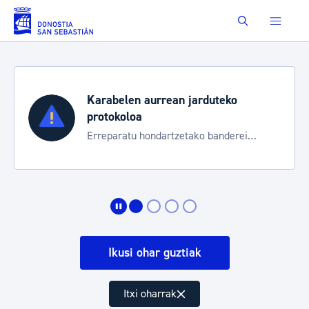
Eduki nagusira joan
Buscar
Karabelen aurrean jarduteko
protokoloa
Erreparatu hondartzetako banderei
egoeraren berri izateko
Ikusi ohar guztiak
Itxi oharrak