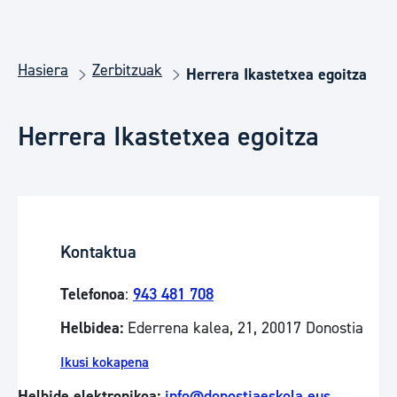
Hasiera
Zerbitzuak
Herrera Ikastetxea egoitza
Herrera Ikastetxea egoitza
Kontaktua
Telefonoa
:
943 481 708
Helbidea:
Ederrena kalea, 21, 20017 Donostia
Ikusi kokapena
Helbide elektronikoa:
info@donostiaeskola.eus