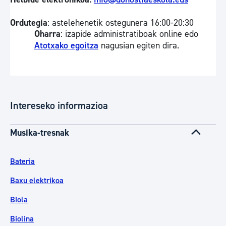
Ordutegia
: astelehenetik ostegunera 16:00-20:30
Oharra
: izapide administratiboak online edo
Atotxako egoitza
nagusian egiten dira.
Intereseko informazioa
Musika-tresnak
Bateria
Baxu elektrikoa
Biola
Biolina