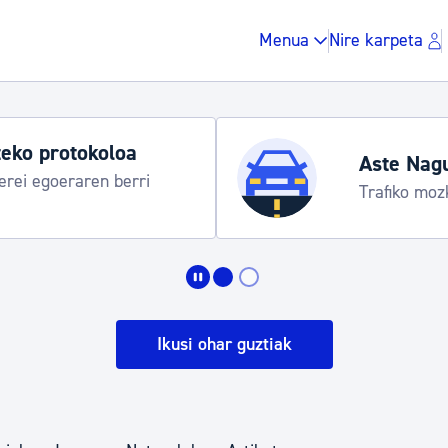
Menua
Nire karpeta
eko protokoloa
Aste Nag
rei egoeraren berri
Trafiko moz
Zergak eta isunak
Etxebizitza eta hirig
Ikusi ohar guztiak
Gune publikoa, ho