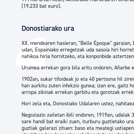
(19.233 bat euro).
Donostiarako ura
XX. mendearen hasieran, "Belle Époque" garaian, 
udan, Espainiako erregetzak uda sasoia hiri horret
nahikoa hiria hornitzeko, eta konponbide aztertzen 
Urumea errekan gora bila aritu ondoren, Añarbe er
1902an, sukar tifoideak jo eta 40 pertsona hil zir
han aurkitu zuten infekzio gunea; izan ere, gaitz h
arropa zikinak errekan garbitu eta gorotzak errek
Hori zela eta, Donostiako Udalaren ustez, nahitae
Negoziazio zailetan ibili ondoren, 1919an, udalak 
sare handi bat eraiki zuen, iturburu guztietako ur
guztiak galarazi zituen: baso eta meategi ustiapen