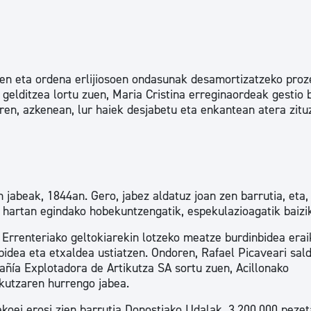
ren eta ordena erlijiosoen ondasunak desamortizatzeko proz
 gelditzea lortu zuen, Maria Cristina erreginaordeak gestio 
ren, azkenean, lur haiek desjabetu eta enkantean atera zitu
n jabeak, 1844an. Gero, jabez aldatuz joan zen barrutia, eta,
z hartan egindako hobekuntzengatik, espekulazioagatik baizi
rrenteriako geltokiarekin lotzeko meatze burdinbidea erai
bidea eta etxaldea ustiatzen. Ondoren, Rafael Picaveari sald
añía Explotadora de Artikutza SA sortu zuen, Acillonako
ikutzaren hurrengo jabea.
koei erosi zien barrutia Donostiako Udalak, 3.200.000 peze