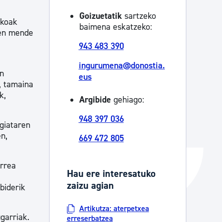
Izapideen katalogoa
Goizuetatik
sartzeko
ekoak
baimena eskatzeko:
ren mende
943 483 390
Tramitaziorako laguntza
ingurumena@donostia.
an
eus
, tamaina
k,
Argibide
gehiago:
948 397 036
giataren
n,
669 472 805
arrea
Hau ere interesatuko
zaizu agian
biderik
Artikutza: aterpetxea
garriak.
erreserbatzea