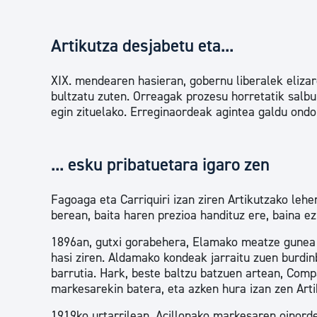
Artikutza desjabetu eta...
XIX. mendearen hasieran, gobernu liberalek eliza
bultzatu zuten. Orreagak prozesu horretatik salbu
egin zituelako. Erreginaordeak agintea galdu ondo
... esku pribatuetara igaro zen
Fagoaga eta Carriquiri izan ziren Artikutzako lehe
berean, baita haren prezioa handituz ere, baina e
1896an, gutxi gorabehera, Elamako meatze gunea E
hasi ziren. Aldamako kondeak jarraitu zuen burdin
barrutia. Hark, beste baltzu batzuen artean, Comp
markesarekin batera, eta azken hura izan zen Art
1919ko urtarrilean, Acillonako markesaren oinorde