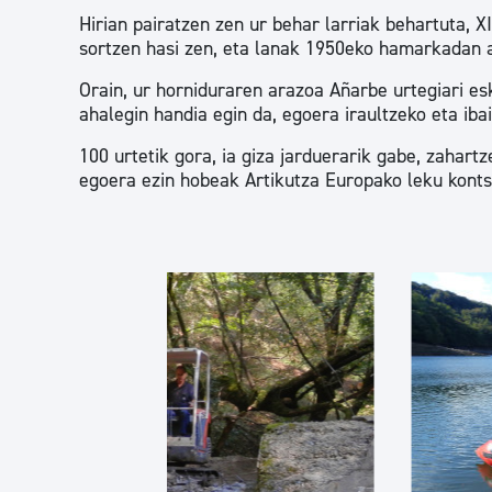
Hirian pairatzen zen ur behar larriak behartuta, 
sortzen hasi zen, eta lanak 1950eko hamarkadan a
Orain, ur horniduraren arazoa Añarbe urtegiari es
ahalegin handia egin da, egoera iraultzeko eta ib
100 urtetik gora, ia giza jarduerarik gabe, zahart
egoera ezin hobeak Artikutza Europako leku konts