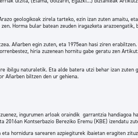
iak utzita, (Elama, Goizarin, Egazki…) biztanleak Artikut
razo geologikoak zirela tarteko, ezin izan zuten amaitu, et
 zen. Horma bular batean zeuden iragazketa arazoengatik, b
tzea. Añarben egin zuten, eta 1975ean hasi ziren erabiltzen.
orrenbestez, hiria zuzenean hornitu gabe geratu zen Artiku
e ibilgu naturaletik. Eta alde batera utzi behar izan zuten 
or Añarben biltzen den ur gehiena.
u zuenez, ingurumen arloak oraindik garrantzia handiagoa ha
eta 2016an Kontserbazio Bereziko Eremu (KBE) izendatu zut
eta hornidura sarearen azpiegiturek ibaietan eragiten zitu