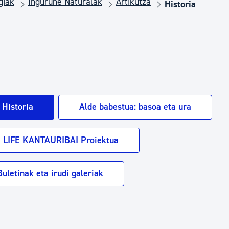
giak
Ingurune Naturalak
Artikutza
Euskara
Historia
Garapen ekonomikoa e
Berdintasuna, Giza Esk
Historia
Alde babestua: basoa eta ura
Kultura
LIFE KANTAURIBAI Proiektua
Turismoa
Buletinak eta irudi galeriak