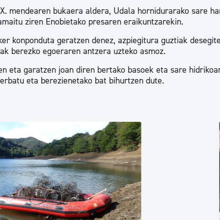
XIX. mendearen bukaera aldera, Udala hornidurarako sare ha
maitu ziren Enobietako presaren eraikuntzarekin.
ker konponduta geratzen denez, azpiegitura guztiak desegit
aiak berezko egoeraren antzera uzteko asmoz.
zen eta garatzen joan diren bertako basoek eta sare hidrikoa
erbatu eta berezienetako bat bihurtzen dute.