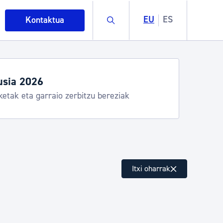
Buscar
EU
ES
Kontaktua
usia 2026
ketak eta garraio zerbitzu bereziak
intza
Itxi oharrak
ndakinak eta ingurumena