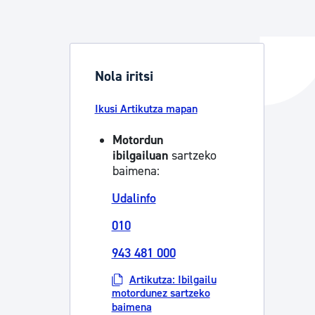
ta enplegua
Nola iritsi
Ikusi Artikutza mapan
ubideak eta bizikidetza
Motordun
ibilgailuan
sartzeko
baimena:
Udalinfo
010
943 481 000
Artikutza: Ibilgailu
motordunez sartzeko
baimena