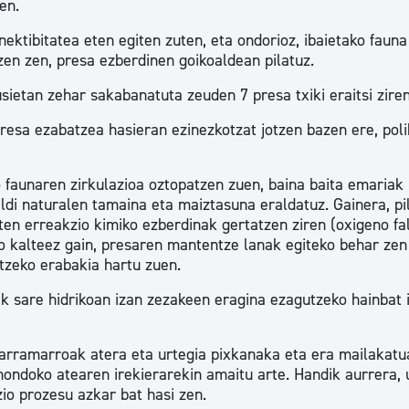
en.
onektibitatea eten egiten zuten, eta ondorioz, ibaietako fauna
en zen, presa ezberdinen goikoaldean pilatuz.
sietan zehar sakabanatuta zeuden 7 presa txiki eraitsi ziren
resa ezabatzea hasieran ezinezkotzat jotzen bazen ere, polik
ko faunaren zirkulazioa oztopatzen zuen, baina baita emariak
aldi naturalen tamaina eta maiztasuna eraldatuz. Gainera, pi
en erreakzio kimiko ezberdinak gertatzen ziren (oxigeno fal
o kalteez gain, presaren mantentze lanak egiteko behar zen 
tzeko erabakia hartu zuen.
k sare hidrikoan izan zezakeen eragina ezagutzeko hainbat 
 karramarroak atera eta urtegia pixkanaka eta era mailakatu
 hondoko atearen irekierarekin amaitu arte. Handik aurrera, 
io prozesu azkar bat hasi zen.