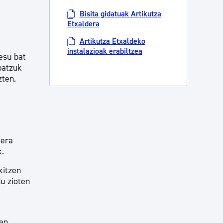
Bisita gidatuak Artikutza
Etxaldera
Artikutza Etxaldeko
instalazioak erabiltzea
esu bat
batzuk
zten.
 era
k.
kitzen
u zioten
tan