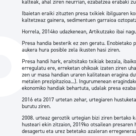
kalteak, ahal ziren neurrian, ezabatzea erabaki zu
Ibaietan eraiki zituzten presa txikiek ibilguaren k
kaltetzeaz gainera, sedimentuen garraioa oztopatz
Horrela, 2014ko udazkenean, Artikutzako ibai nagu
Presa handia besterik ez zen geratu. Enobietako p
aukera hura posible zela ikusten hasi ziren.
Presa handi hark, eraitsitako txikiak bezala, ibai
erregulatu ere, erreketan ohikoak izaten ziren uh
zen ur masa handian uraren kalitatean eragina dut
metalen prezipitazioa...). Ingurumenean eragindak
ekonomiko handiak behartuta, udalak presa ezaba
2016 eta 2017 urtetan zehar, urtegiaren hustuketa
burutu ziren.
2008. urteaz geroztik urtegian bizi ziren bertako
husteari ekin zitzaion, 2019ko otsailean presaren
desagertu eta urez betetako azaleran erregeneraz