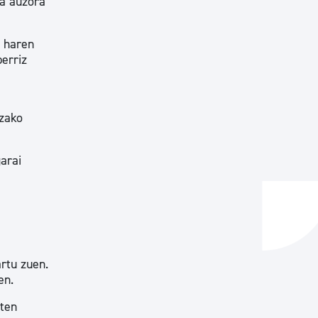
za auzora
a haren
erriz
tzako
garai
rtu zuen.
en.
zten