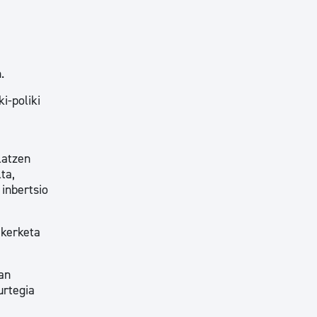
.
i-poliki
latzen
ta,
inbertsio
ikerketa
an
urtegia