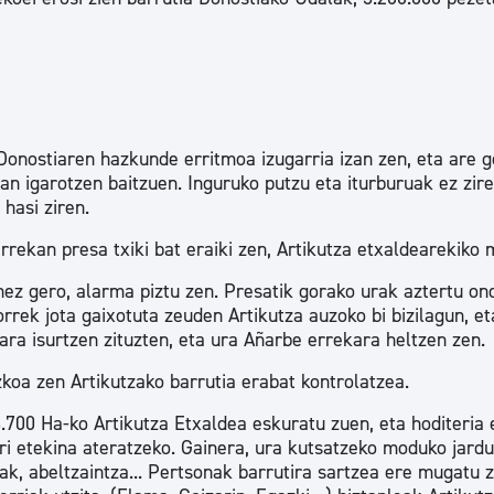
Donostiaren hazkunde erritmoa izugarria izan zen, eta are 
an igarotzen baitzuen. Inguruko putzu eta iturburuak ez zir
hasi ziren.
rekan presa txiki bat eraiki zen, Artikutza etxaldearekiko
enez gero, alarma piztu zen. Presatik gorako urak aztertu on
orrek jota gaixotuta zeuden Artikutza auzoko bi bizilagun, et
ara isurtzen zituzten, eta ura Añarbe errekara heltzen zen.
zkoa zen Artikutzako barrutia erabat kontrolatzea.
3.700 Ha-ko Artikutza Etxaldea eskuratu zuen, eta hoditeria 
ari etekina ateratzeko. Gainera, ura kutsatzeko moduko jard
ak, abeltzaintza... Pertsonak barrutira sartzea ere mugatu z