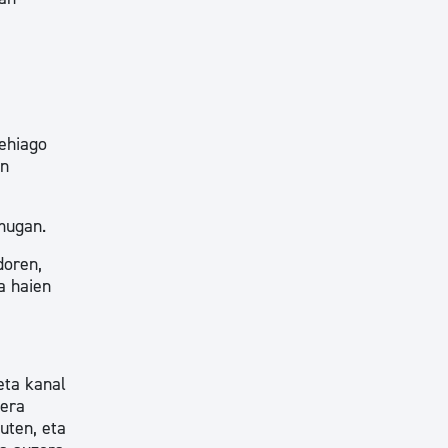
gehiago
en
 mugan.
doren,
a haien
eta kanal
uera
uten, eta