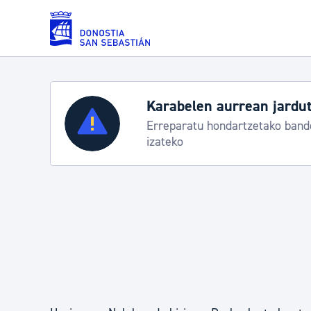
Eduki nagusira joan
Karabelen aurrean jardut
Zerbitzuak
Erreparatu hondartzetako bande
izateko
Errolda eta gai pertsonalak
Gizarte-zerbitzuak
Mugikortasuna