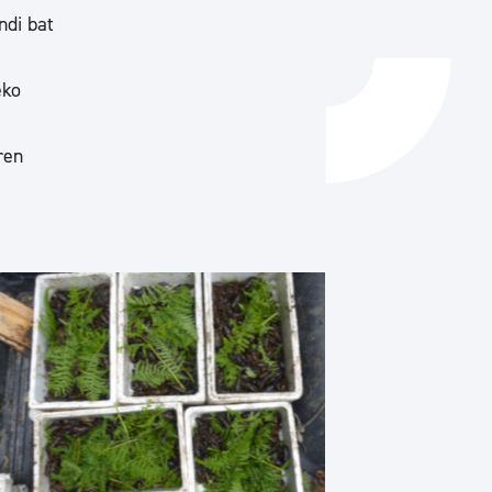
ndi bat
eko
ren