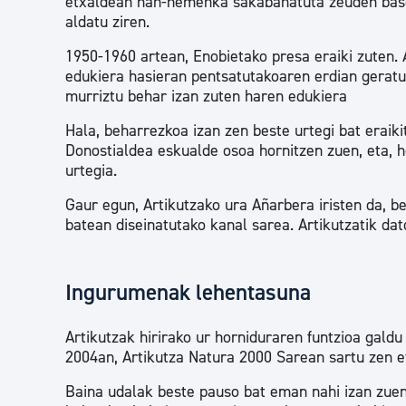
etxaldean han-hemenka sakabanatuta zeuden baserr
aldatu ziren.
1950-1960 artean, Enobietako presa eraiki zuten. A
edukiera hasieran pentsatutakoaren erdian geratu
murriztu behar izan zuten haren edukiera
Hala, beharrezkoa izan zen beste urtegi bat eraiki
Donostialdea eskualde osoa hornitzen zuen, eta, h
urtegia.
Gaur egun, Artikutzako ura Añarbera iristen da, ber
batean diseinatutako kanal sarea. Artikutzatik dat
Ingurumenak lehentasuna
Artikutzak hirirako ur horniduraren funtzioa gald
2004an, Artikutza Natura 2000 Sarean sartu zen 
Baina udalak beste pauso bat eman nahi izan zuen 