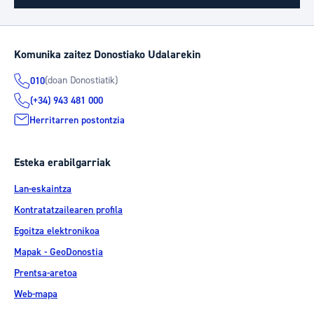
Komunika zaitez Donostiako Udalarekin
(doan Donostiatik)
010
(+34) 943 481 000
Herritarren postontzia
Esteka erabilgarriak
Lan-eskaintza
Kontratatzailearen profila
Egoitza elektronikoa
Mapak - GeoDonostia
Prentsa-aretoa
Web-mapa