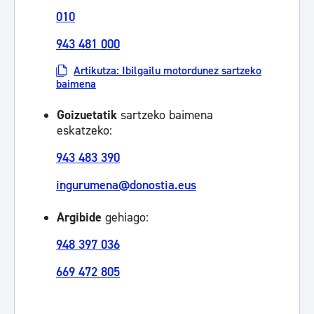
010
943 481 000
Artikutza: Ibilgailu motordunez sartzeko
baimena
Goizuetatik
sartzeko baimena
eskatzeko:
943 483 390
ingurumena@donostia.eus
Argibide
gehiago:
948 397 036
669 472 805