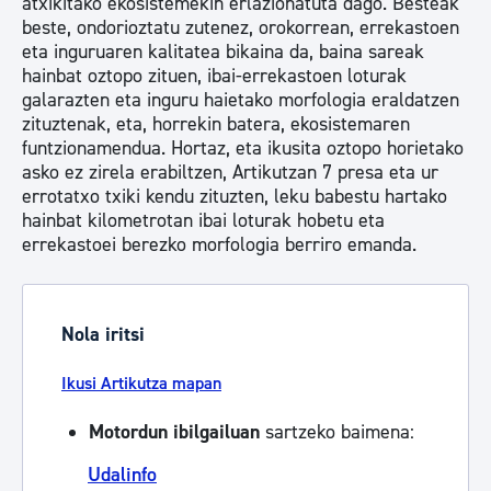
atxikitako ekosistemekin erlazionatuta dago. Besteak
beste, ondorioztatu zutenez, orokorrean, errekastoen
eta inguruaren kalitatea bikaina da, baina sareak
hainbat oztopo zituen, ibai-errekastoen loturak
galarazten eta inguru haietako morfologia eraldatzen
zituztenak, eta, horrekin batera, ekosistemaren
funtzionamendua. Hortaz, eta ikusita oztopo horietako
asko ez zirela erabiltzen, Artikutzan 7 presa eta ur
errotatxo txiki kendu zituzten, leku babestu hartako
hainbat kilometrotan ibai loturak hobetu eta
errekastoei berezko morfologia berriro emanda.
Nola iritsi
Ikusi Artikutza mapan
Motordun ibilgailuan
sartzeko baimena:
Udalinfo