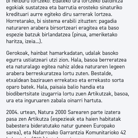
bi helburu lortzeko: Edateko ura lortzeko baldintza
egokiak sustatzea eta barrutia erosteko sinaturiko
kredituari aurre egiteko diru sarrerak lortzea.
Horretarako, bi sistema erabili zituzten: pagadia
naturaren arabera birsortzeari eragitea eta baso
espezie batzuk birlandatzea (pinua, ameriketako
haritza, izeia...).
Gerokoak, hainbat hamarkadatan, udalak basoko
egurra ustiatzeari utzi zion. Hala, basoa berreratzea
eta naturalago egitea nahiz aldea naturaren legeen
arabera berreskuratzea lortu zuten. Bestalde,
etxaldean bazirauen errekatxo eta errekasto sorta
oparo batek. Hala, paisaia balio handia eta
biodibertsitate izugarria lortu zuen Artikutzak, basoa,
ura eta inguruaren zabala oinarri hartuta.
2004. urtean, Natura 2000 Sarearen parte izatera
pasa zen Artikutza (espezieak eta haien habitatak
babestera bideratutako natur guneen Europako
sarea), eta Nafarroako Garrantzia Komunitarioko 42