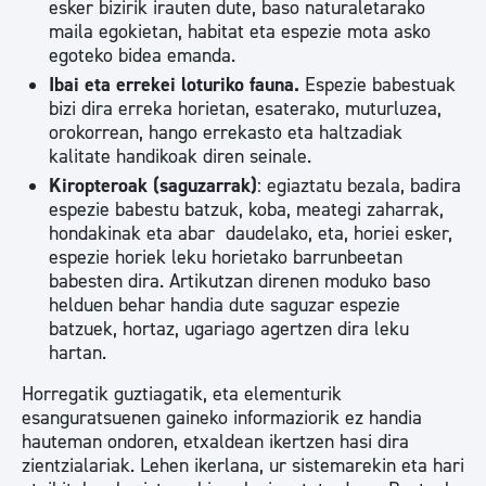
esker bizirik irauten dute, baso naturaletarako
maila egokietan, habitat eta espezie mota asko
egoteko bidea emanda.
Ibai eta errekei loturiko fauna.
Espezie babestuak
bizi dira erreka horietan, esaterako, muturluzea,
orokorrean, hango errekasto eta haltzadiak
kalitate handikoak diren seinale.
Kiropteroak (saguzarrak)
: egiaztatu bezala, badira
espezie babestu batzuk, koba, meategi zaharrak,
hondakinak eta abar daudelako, eta, horiei esker,
espezie horiek leku horietako barrunbeetan
babesten dira. Artikutzan direnen moduko baso
helduen behar handia dute saguzar espezie
batzuek, hortaz, ugariago agertzen dira leku
hartan.
Horregatik guztiagatik, eta elementurik
esanguratsuenen gaineko informaziorik ez handia
hauteman ondoren, etxaldean ikertzen hasi dira
zientzialariak. Lehen ikerlana, ur sistemarekin eta hari