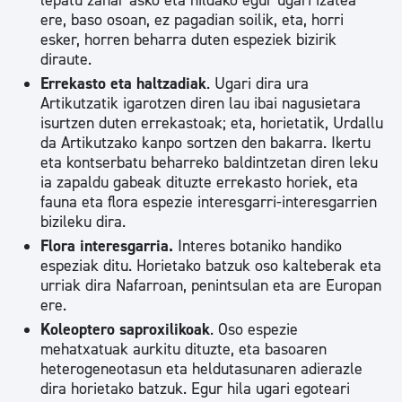
lepatu zahar asko eta hildako egur ugari izatea
ere, baso osoan, ez pagadian soilik, eta, horri
esker, horren beharra duten espeziek bizirik
diraute.
Errekasto eta haltzadiak
. Ugari dira ura
Artikutzatik igarotzen diren lau ibai nagusietara
isurtzen duten errekastoak; eta, horietatik, Urdallu
da Artikutzako kanpo sortzen den bakarra. Ikertu
eta kontserbatu beharreko baldintzetan diren leku
ia zapaldu gabeak dituzte errekasto horiek, eta
fauna eta flora espezie interesgarri-interesgarrien
bizileku dira.
Flora interesgarria.
Interes botaniko handiko
espeziak ditu. Horietako batzuk oso kalteberak eta
urriak dira Nafarroan, penintsulan eta are Europan
ere.
Koleoptero saproxilikoak
. Oso espezie
mehatxatuak aurkitu dituzte, eta basoaren
heterogeneotasun eta heldutasunaren adierazle
dira horietako batzuk. Egur hila ugari egoteari