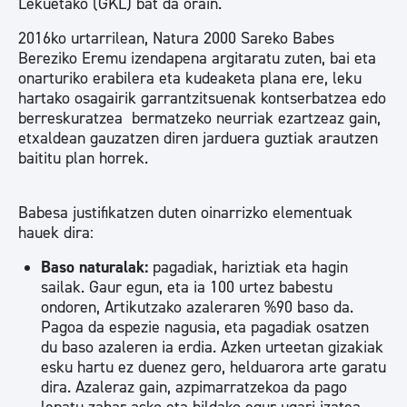
Lekuetako (GKL) bat da orain.
2016ko urtarrilean, Natura 2000 Sareko Babes
Bereziko Eremu izendapena argitaratu zuten, bai eta
onarturiko erabilera eta kudeaketa plana ere, leku
hartako osagairik garrantzitsuenak kontserbatzea edo
berreskuratzea bermatzeko neurriak ezartzeaz gain,
etxaldean gauzatzen diren jarduera guztiak arautzen
baititu plan horrek.
Babesa justifikatzen duten oinarrizko elementuak
hauek dira:
Baso naturalak:
pagadiak, hariztiak eta hagin
sailak. Gaur egun, eta ia 100 urtez babestu
ondoren, Artikutzako azaleraren %90 baso da.
Pagoa da espezie nagusia, eta pagadiak osatzen
du baso azaleren ia erdia. Azken urteetan gizakiak
esku hartu ez duenez gero, helduarora arte garatu
dira. Azaleraz gain, azpimarratzekoa da pago