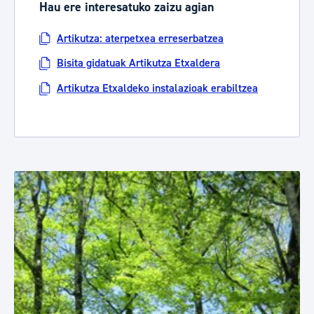
Hau ere interesatuko zaizu agian
Artikutza: aterpetxea erreserbatzea
Bisita gidatuak Artikutza Etxaldera
Artikutza Etxaldeko instalazioak erabiltzea