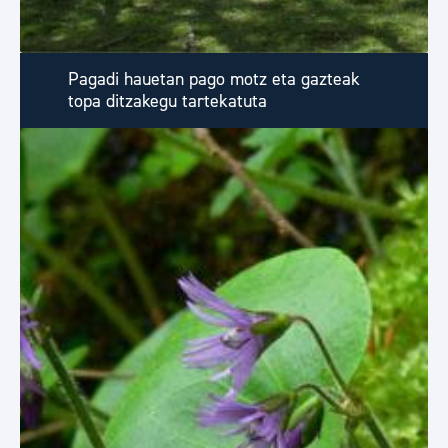
Pagadi hauetan pago motz eta gazteak
topa ditzakegu tartekatuta