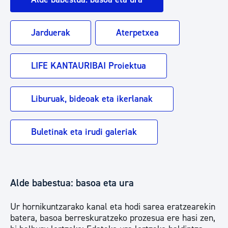
Jarduerak
Aterpetxea
LIFE KANTAURIBAI Proiektua
Liburuak, bideoak eta ikerlanak
Buletinak eta irudi galeriak
Alde babestua: basoa eta ura
Ur hornikuntzarako kanal eta hodi sarea eratzearekin
batera, basoa berreskuratzeko prozesua ere hasi zen,