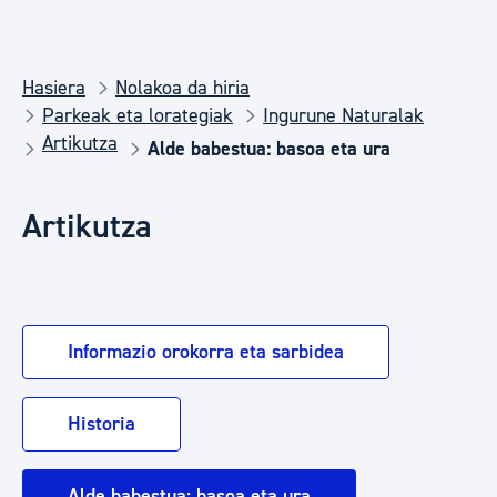
Hasiera
Nolakoa da hiria
Parkeak eta lorategiak
Ingurune Naturalak
Artikutza
Alde babestua: basoa eta ura
Artikutza
Informazio orokorra eta sarbidea
Historia
Alde babestua: basoa eta ura