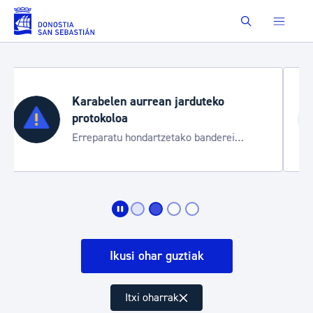
Eduki nagusira joan
Buscar
Aste Nagusia 2026
Trafiko mozketak eta garraio zerbitzu
bereziak
Ikusi ohar guztiak
Itxi oharrak