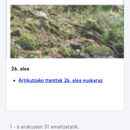
26. alea
Artikutzako ttanttak 26. alea euskaraz
1 - 6 erakusten 31 emaitzetatik.