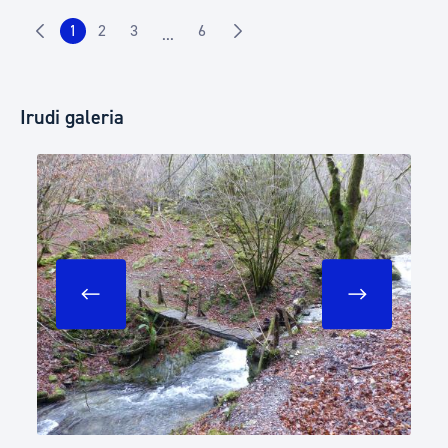
1
2
3
6
...
Irudi galeria