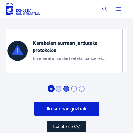
Eduki nagusira joan
Buscar
Aste Nagusia 2026
Trafiko mozketak eta garraio zerbitzu
bereziak
Ikusi ohar guztiak
Itxi oharrak