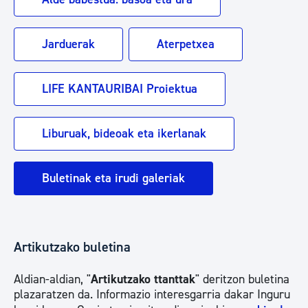
Jarduerak
Aterpetxea
LIFE KANTAURIBAI Proiektua
Liburuak, bideoak eta ikerlanak
Buletinak eta irudi galeriak
Artikutzako buletina
Aldian-aldian, "
Artikutzako ttanttak
" deritzon buletina
plazaratzen da. Informazio interesgarria dakar Inguru