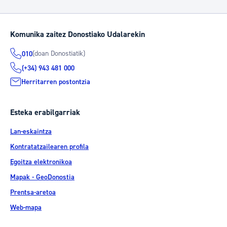
Komunika zaitez Donostiako Udalarekin
(doan Donostiatik)
010
(+34) 943 481 000
Herritarren postontzia
Esteka erabilgarriak
Lan-eskaintza
Kontratatzailearen profila
Egoitza elektronikoa
Mapak - GeoDonostia
Prentsa-aretoa
Web-mapa