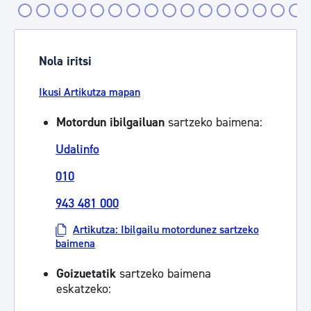
Nola iritsi
Ikusi Artikutza mapan
Motordun ibilgailuan
sartzeko baimena:
Udalinfo
010
943 481 000
Artikutza: Ibilgailu motordunez sartzeko
baimena
Goizuetatik
sartzeko baimena
eskatzeko: