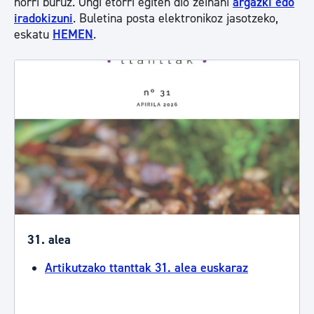
horri buruz. Ongi etorri egiten dio zeinahi
argazki edo
iradokizuni
. Buletina posta elektronikoz jasotzeko,
eskatu
HEMEN
.
31. alea
Artikutzako ttanttak 31. alea euskaraz