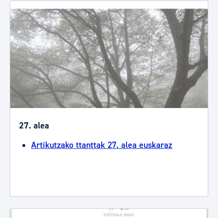
27. alea
Artikutzako ttanttak 27. alea euskaraz