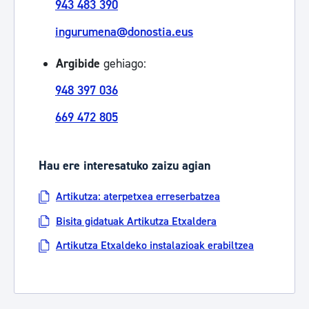
943 483 390
ingurumena@donostia.eus
Argibide
gehiago:
948 397 036
669 472 805
Hau ere interesatuko zaizu agian
Artikutza: aterpetxea erreserbatzea
Bisita gidatuak Artikutza Etxaldera
Artikutza Etxaldeko instalazioak erabiltzea