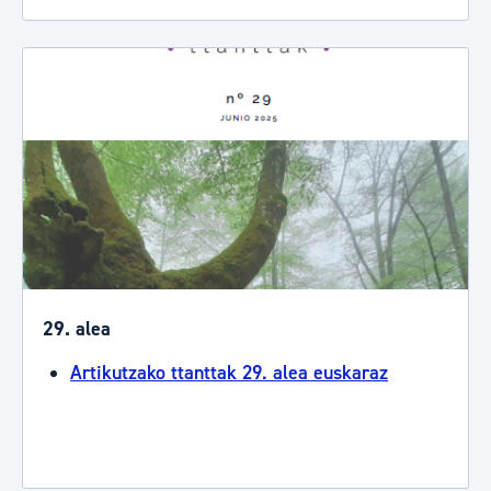
29. alea
Artikutzako ttanttak 29. alea euskaraz