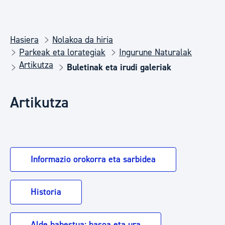
Hasiera
Nolakoa da hiria
Parkeak eta lorategiak
Ingurune Naturalak
Artikutza
Buletinak eta irudi galeriak
Artikutza
Informazio orokorra eta sarbidea
Historia
Alde babestua: basoa eta ura