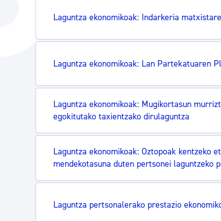
Hiria
Aktualita
Laguntza ekonomikoak: Indarkeria matxistar
Hiria orain
Albisteak
Hiria ezagutu
Abisuak
Laguntza ekonomikoak: Lan Partekatuaren Pl
Etorkizuneko hiria
Kultur ag
Laguntza ekonomikoak: Mugikortasun murrizt
egokitutako taxientzako dirulaguntza
Laguntza ekonomikoak: Oztopoak kentzeko et
mendekotasuna duten pertsonei laguntzeko 
Laguntza pertsonalerako prestazio ekonomik