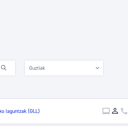
Euskara
Garapen ekonomikoa e
Berdintasuna, Giza Esk
Kultura
Turismoa
ko laguntzak (GLL)