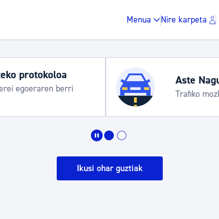
Menua
Nire karpeta
eko protokoloa
Aste Nag
rei egoeraren berri
Trafiko moz
Zergak eta isunak
Etxebizitza eta hirig
Ikusi ohar guztiak
Gune publikoa, ho