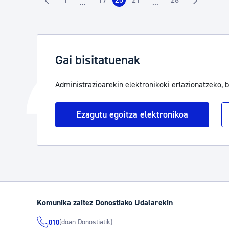
...
...
Orrialdea
Orrialdea
Orrialdea
Orrialdea
Orrialdea
Intermediate Pages Use TAB to navigate.
Intermediate Pages U
Gai bisitatuenak
Administrazioarekin elektronikoki erlazionatzeko, 
Ezagutu egoitza elektronikoa
Komunika zaitez Donostiako Udalarekin
(doan Donostiatik)
010