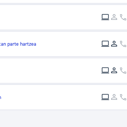
tan parte hartzea
n