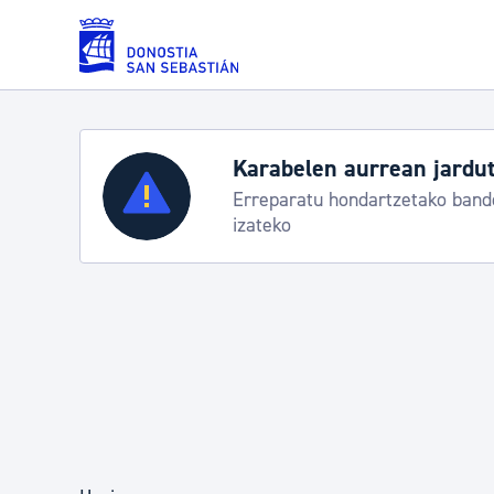
Eduki nagusira joan
Karabelen aurrean jardut
Zerbitzuak
Erreparatu hondartzetako bande
izateko
Errolda eta gai pertsonalak
Gizarte-zerbitzuak
Mugikortasuna