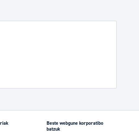
riak
Beste webgune korporatibo
batzuk