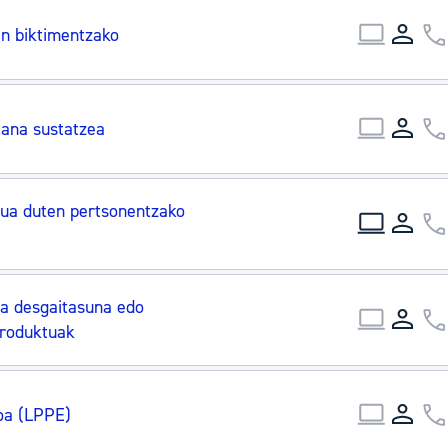
tea
Udal administrazioa
en biktimentzako
Iragarki ofizialen taula
Egutegi fiskala
ana sustatzea
enda
Gardentasun ataria
ua duten pertsonentzako
a desgaitasuna edo
produktuak
oa (LPPE)