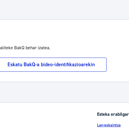
se TAB to navigate.
baliteke BakQ behar izatea.
Eskatu BakQ-a bideo-identifikazioarekin
Esteka erabilgar
Lan-eskaintza