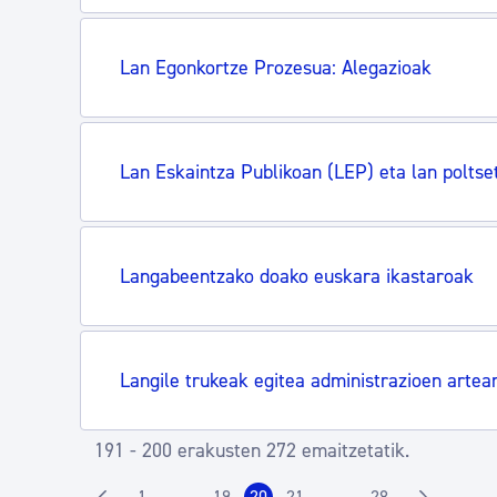
Lan Egonkortze Prozesua: Alegazioak
Lan Eskaintza Publikoan (LEP) eta lan poltse
Langabeentzako doako euskara ikastaroak
Langile trukeak egitea administrazioen artea
191 - 200 erakusten 272 emaitzetatik.
1
19
20
21
28