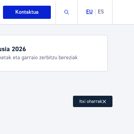
Buscar
EU
ES
Kontaktua
usia 2026
ketak eta garraio zerbitzu bereziak
intza
Itxi oharrak
ndakinak eta ingurumena