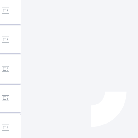
Izapideen katalogoa
Tramitaziorako laguntza