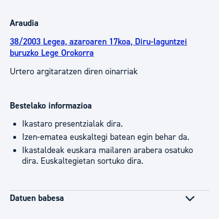
Araudia
38/2003 Legea, azaroaren 17koa, Diru-laguntzei
buruzko Lege Orokorra
Urtero argitaratzen diren oinarriak
Bestelako informazioa
Ikastaro presentzialak dira.
Izen-ematea euskaltegi batean egin behar da.
Ikastaldeak euskara mailaren arabera osatuko
dira. Euskaltegietan sortuko dira.
Datuen babesa