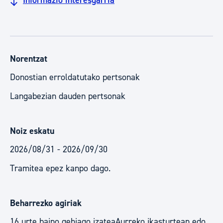
Informazio interesgarria
Norentzat
Donostian erroldatutako pertsonak
Langabezian dauden pertsonak
Noiz eskatu
2026/08/31 - 2026/09/30
Tramitea epez kanpo dago.
Beharrezko agiriak
16 urte baino gehiago izateaAurreko ikasturtean edo