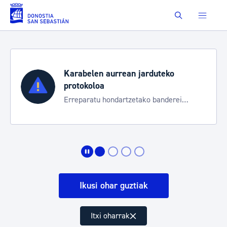
Eduki nagusira joan
Buscar
Karabelen aurrean jarduteko
protokoloa
Erreparatu hondartzetako banderei
egoeraren berri izateko
Ikusi ohar guztiak
Itxi oharrak