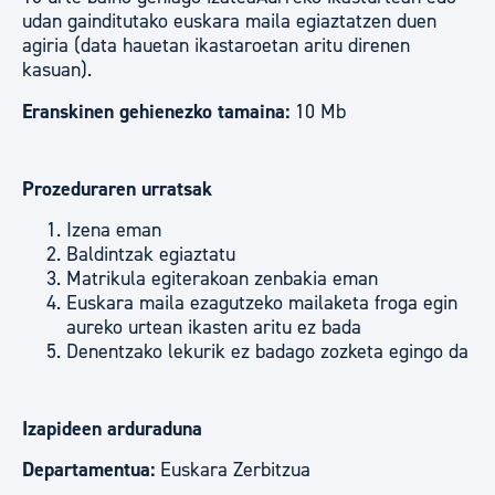
udan gainditutako euskara maila egiaztatzen duen
agiria (data hauetan ikastaroetan aritu direnen
kasuan).
Eranskinen gehienezko tamaina:
10 Mb
Prozeduraren urratsak
Izena eman
Baldintzak egiaztatu
Matrikula egiterakoan zenbakia eman
Euskara maila ezagutzeko mailaketa froga egin
aureko urtean ikasten aritu ez bada
Denentzako lekurik ez badago zozketa egingo da
Izapideen arduraduna
Departamentua:
Euskara Zerbitzua