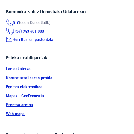
Komunika zaitez Donostiako Udalarekin
(doan Donostiatik)
010
(+34) 943 481 000
Herritarren postontzia
Esteka erabilgarriak
Lan-eskaintza
Kontratatzailearen profila
Egoitza elektronikoa
Mapak - GeoDonostia
Prentsa-aretoa
Web-mapa