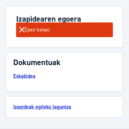
Izapidearen egoera
Epez kanpo
Dokumentuak
Eskabidea
Izapideak egiteko laguntza