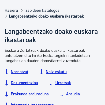
Hasiera
Izapideen katalogoa
Langabeentzako doako euskara ikastaroak
Langabeentzako doako euskara
ikastaroak
Euskara Zerbitzuak doako euskara ikastaroak
antolatzen ditu hiriko Euskaltegiekin lankidetzan
langabezian dauden donostiarrei zuzenduta
Norentzat
Noiz eskatu
Dokumentazioa
Urratsak
Erakunde arduraduna
Araudia