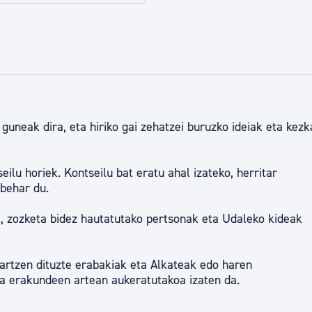
tea
Udal administrazioa
Iragarki ofizialen taula
Egutegi fiskala
enda
Gardentasun ataria
guneak dira, eta hiriko gai zehatzei buruzko ideiak eta kezk
ilu horiek. Kontseilu bat eratu ahal izateko, herritar
behar du.
, zozketa bidez hautatutako pertsonak eta Udaleko kideak
 hartzen dituzte erabakiak eta Alkateak edo haren
a erakundeen artean aukeratutakoa izaten da.