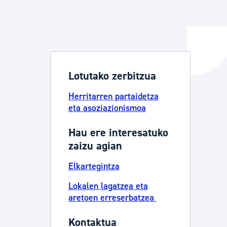
ta enplegua
Lotutako zerbitzua
ubideak eta bizikidetza
Herritarren partaidetza
eta asoziazionismoa
Hau ere interesatuko
zaizu agian
Elkartegintza
Lokalen lagatzea eta
aretoen erreserbatzea
Kontaktua