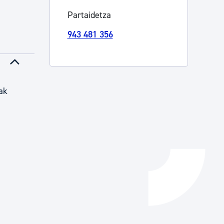
Partaidetza
Izapideen katalogoa
943 481 356
Tramitaziorako laguntza
ak