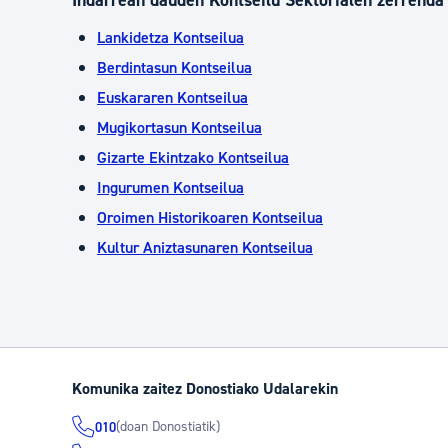
Indarrean dauden Kontseilu Sektorialen zerrenda
Lankidetza Kontseilua
Berdintasun Kontseilua
Euskararen Kontseilua
Mugikortasun Kontseilua
Gizarte Ekintzako Kontseilua
Ingurumen Kontseilua
Oroimen Historikoaren Kontseilua
Kultur Aniztasunaren Kontseilua
Komunika zaitez Donostiako Udalarekin
(doan Donostiatik)
010