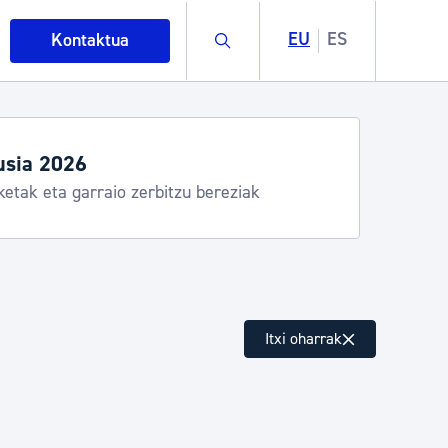
Buscar
EU
ES
Kontaktua
usia 2026
ketak eta garraio zerbitzu bereziak
intza
Itxi oharrak
ndakinak eta ingurumena