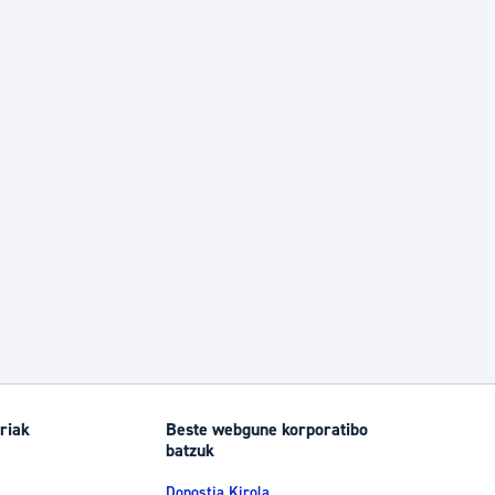
riak
Beste webgune korporatibo
batzuk
Donostia Kirola