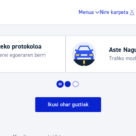
Menua
Nire karpeta
eko protokoloa
Aste Nag
rei egoeraren berri
Trafiko moz
Zergak eta isunak
Etxebizitza eta hirig
Ikusi ohar guztiak
Gune publikoa, ho