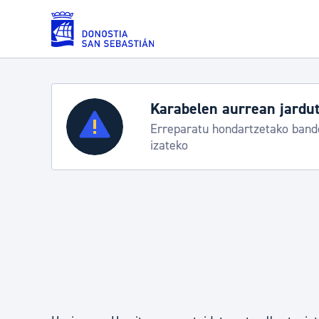
Eduki nagusira joan
Karabelen aurrean jardut
Zerbitzuak
Erreparatu hondartzetako bande
izateko
Errolda eta gai pertsonalak
Gizarte-zerbitzuak
Mugikortasuna