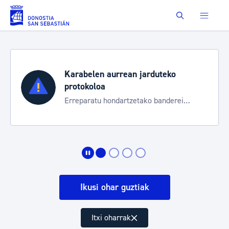
Eduki nagusira joan
Buscar
Karabelen aurrean jarduteko
protokoloa
Erreparatu hondartzetako banderei
egoeraren berri izateko
Ikusi ohar guztiak
Itxi oharrak