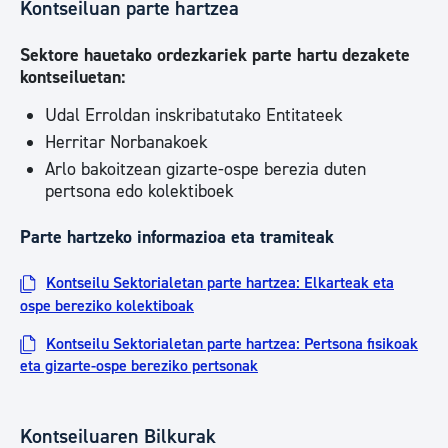
Kontseiluan parte hartzea
Sektore hauetako ordezkariek parte hartu dezakete
kontseiluetan:
Udal Erroldan inskribatutako Entitateek
Herritar Norbanakoek
Arlo bakoitzean gizarte-ospe berezia duten
pertsona edo kolektiboek
Parte hartzeko informazioa eta tramiteak
Kontseilu Sektorialetan parte hartzea: Elkarteak eta
ospe bereziko kolektiboak
Kontseilu Sektorialetan parte hartzea: Pertsona fisikoak
eta gizarte-ospe bereziko pertsonak
Kontseiluaren Bilkurak