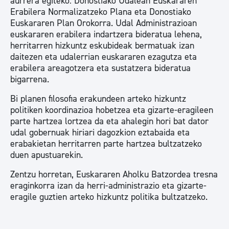
aurrera egiteko: Donostiako Udalean Euskararen
Erabilera Normalizatzeko Plana eta Donostiako
Euskararen Plan Orokorra. Udal Administrazioan
euskararen erabilera indartzera bideratua lehena,
herritarren hizkuntz eskubideak bermatuak izan
daitezen eta udalerrian euskararen ezagutza eta
erabilera areagotzera eta sustatzera bideratua
bigarrena.
Bi planen filosofia erakundeen arteko hizkuntz
politiken koordinazioa hobetzea eta gizarte-eragileen
parte hartzea lortzea da eta ahalegin hori bat dator
udal gobernuak hiriari dagozkion eztabaida eta
erabakietan herritarren parte hartzea bultzatzeko
duen apustuarekin.
Zentzu horretan, Euskararen Aholku Batzordea tresna
eraginkorra izan da herri-administrazio eta gizarte-
eragile guztien arteko hizkuntz politika bultzatzeko.