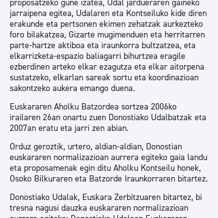
proposatzeko gune izatea, Udal jardueraren gaineko
jarraipena egitea, Udalaren eta Kontseiluko kide diren
erakunde eta pertsonen ekimen zehatzak aurkezteko
foro bilakatzea, Gizarte mugimenduen eta herritarren
parte-hartze aktiboa eta iraunkorra bultzatzea, eta
elkarrizketa-espazio baliagarri bihurtzea eragile
ezberdinen arteko elkar ezagutza eta elkar aitorpena
sustatzeko, elkarlan sareak sortu eta koordinazioan
sakontzeko aukera emango duena.
Euskararen Aholku Batzordea sortzea 2006ko
irailaren 26an onartu zuen Donostiako Udalbatzak eta
2007an eratu eta jarri zen abian.
Orduz geroztik, urtero, aldian-aldian, Donostian
euskararen normalizazioan aurrera egiteko gaia landu
eta proposamenak egin ditu Aholku Kontseilu honek,
Osoko Bilkuraren eta Batzorde Iraunkorraren bitartez.
Donostiako Udalak, Euskara Zerbitzuaren bitartez, bi
tresna nagusi dauzka euskararen normalizazioan