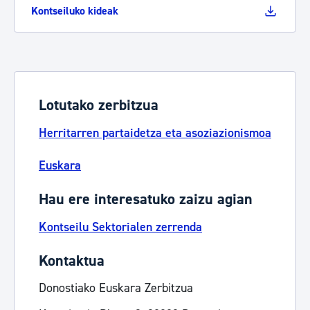
Kontseiluko kideak
Lotutako zerbitzua
Herritarren partaidetza eta asoziazionismoa
Euskara
Hau ere interesatuko zaizu agian
Kontseilu Sektorialen zerrenda
Kontaktua
Donostiako Euskara Zerbitzua