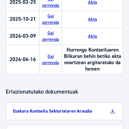
2025-02-25
Akta
zerrenda
Gai
2025-10-21
Akta
zerrenda
Gai
2026-03-09
Akta
zerrenda
Hurrengo Kontseiluaren
Bilkuran behin betiko akta
Gai
2026-06-16
onartzean argitaratuko da
zerrenda
hemen
Erlazionatutako dokumentuak
Euskara Kontseilu Sektorialaren Araudia