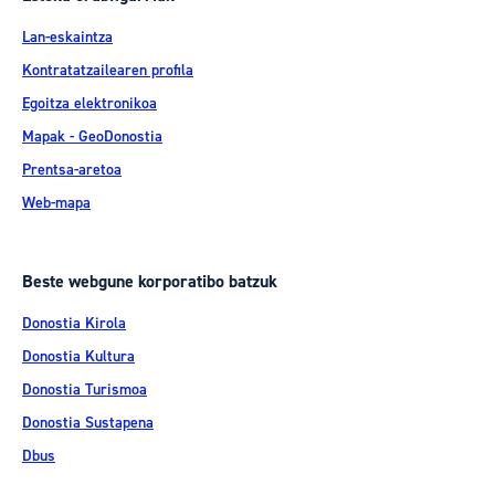
Lan-eskaintza
Kontratatzailearen profila
Egoitza elektronikoa
Mapak - GeoDonostia
Prentsa-aretoa
Web-mapa
Beste webgune korporatibo batzuk
Donostia Kirola
Donostia Kultura
Donostia Turismoa
Donostia Sustapena
Dbus