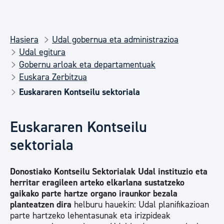
Hasiera
Udal gobernua eta administrazioa
Udal egitura
Gobernu arloak eta departamentuak
Euskara Zerbitzua
Euskararen Kontseilu sektoriala
Euskararen Kontseilu
sektoriala
Donostiako Kontseilu Sektorialak Udal instituzio eta
herritar eragileen arteko elkarlana sustatzeko
gaikako parte hartze organo iraunkor bezala
planteatzen dira
helburu hauekin: Udal planifikazioan
parte hartzeko lehentasunak eta irizpideak