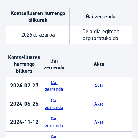
Kontseiluaren hurrengo
Gai zerrenda
bilkurak
Deialdia egitean
2026ko azaroa
argitaratuko da
Kontseiluaren
Gai
hurrengo
Akta
zerrenda
bilkura
Gai
2024-02-27
Akta
zerrenda
Gai
2024-06-25
Akta
zerrenda
Gai
2024-11-12
Akta
zerrenda
Gai