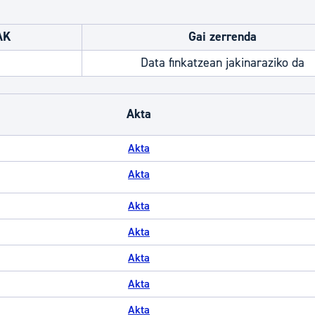
AK
Gai zerrenda
Data finkatzean jakinaraziko da
Akta
Akta
Akta
Akta
Akta
Akta
Akta
Akta