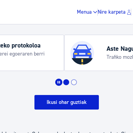
Menua
Nire karpeta
eko protokoloa
Aste Nag
rei egoeraren berri
Trafiko moz
Zergak eta isunak
Etxebizitza eta hirig
Ikusi ohar guztiak
Gune publikoa, ho