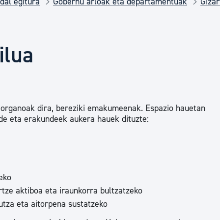
dal egitura
Gobernu arloak eta departamentuak
Gizar
Euskara
Garapen ekonomikoa e
ilua
Berdintasuna, Giza Esk
 organoak dira, bereziki emakumeenak. Espazio hauetan
Kultura
lde eta erakundeek aukera hauek dituzte:
Turismoa
eko
tze aktiboa eta iraunkorra bultzatzeko
utza eta aitorpena sustatzeko