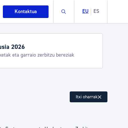
Buscar
EU
ES
Kontaktua
usia 2026
ketak eta garraio zerbitzu bereziak
intza
Itxi oharrak
ndakinak eta ingurumena