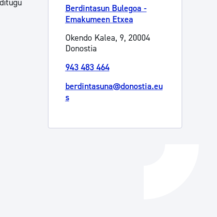
ditugu
Berdintasun Bulegoa -
Izapideen katalogoa
Emakumeen Etxea
Okendo Kalea, 9, 20004
Donostia
Tramitaziorako laguntza
943 483 464
berdintasuna@donostia.eu
s