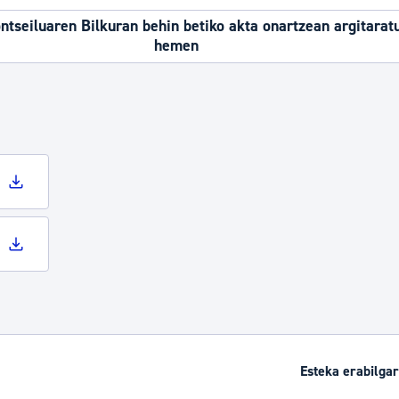
tseiluaren Bilkuran behin betiko akta onartzean argitarat
hemen
Esteka erabilgar