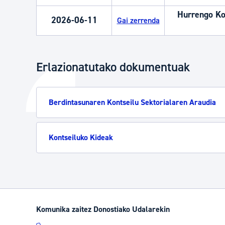
Hurrengo Kon
2026-06-11
Gai zerrenda
Erlazionatutako dokumentuak
Berdintasunaren Kontseilu Sektorialaren Araudia
Kontseiluko Kideak
Komunika zaitez Donostiako Udalarekin