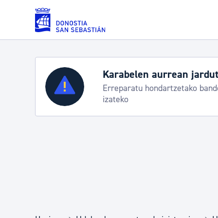
Eduki nagusira joan
Karabelen aurrean jardut
Zerbitzuak
Erreparatu hondartzetako bande
izateko
Errolda eta gai pertsonalak
Gizarte-zerbitzuak
Mugikortasuna