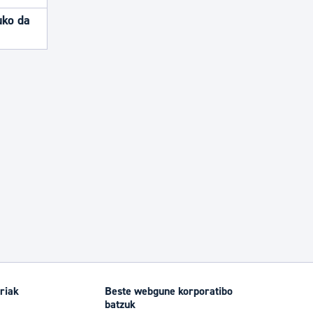
uko da
riak
Beste webgune korporatibo
batzuk