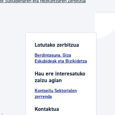
te Sustapenaren eta Hezkuntzaren Zerbitzua
ta enplegua
ubideak eta bizikidetza
Lotutako zerbitzua
Berdintasuna, Giza
Eskubideak eta Bizikidetza
Hau ere interesatuko
zaizu agian
Kontseilu Sektorialen
zerrenda
Kontaktua