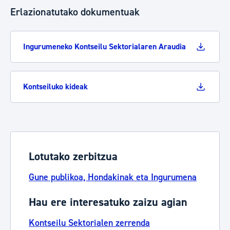
Erlazionatutako dokumentuak
Ingurumeneko Kontseilu Sektorialaren Araudia
Kontseiluko kideak
Lotutako zerbitzua
Gune publikoa, Hondakinak eta Ingurumena
Hau ere interesatuko zaizu agian
Kontseilu Sektorialen zerrenda