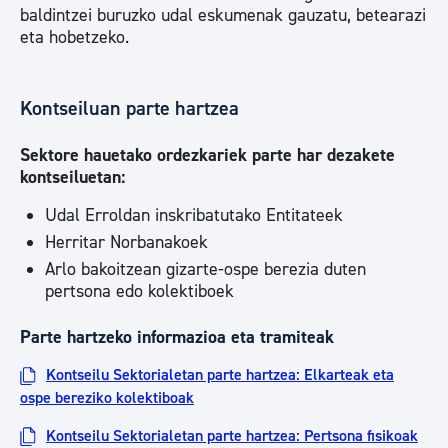
baldintzei buruzko udal eskumenak gauzatu, betearazi
eta hobetzeko.
Kontseiluan parte hartzea
Sektore hauetako ordezkariek parte har dezakete
kontseiluetan:
Udal Erroldan inskribatutako Entitateek
Herritar Norbanakoek
Arlo bakoitzean gizarte-ospe berezia duten
pertsona edo kolektiboek
Parte hartzeko informazioa eta tramiteak
Kontseilu Sektorialetan parte hartzea: Elkarteak eta
ospe bereziko kolektiboak
Kontseilu Sektorialetan parte hartzea: Pertsona fisikoak