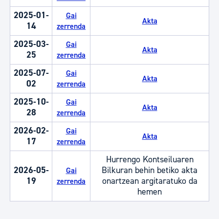
2025-01-
Gai
Akta
14
zerrenda
2025-03-
Gai
Akta
25
zerrenda
2025-07-
Gai
Akta
02
zerrenda
2025-10-
Gai
Akta
28
zerrenda
2026-02-
Gai
Akta
17
zerrenda
Hurrengo Kontseiluaren
2026-05-
Bilkuran behin betiko akta
Gai
19
onartzean argitaratuko da
zerrenda
hemen