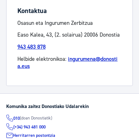
Kontaktua
Osasun eta Ingurumen Zerbitzua
Easo Kalea, 43, (2. solairua) 20006 Donostia
943 483 878
Helbide elektronikoa:
ingurumena@donosti
a.eus
Komunika zaitez Donostiako Udalarekin
(doan Donostiatik)
010
(+34) 943 481 000
Herritarren postontzia