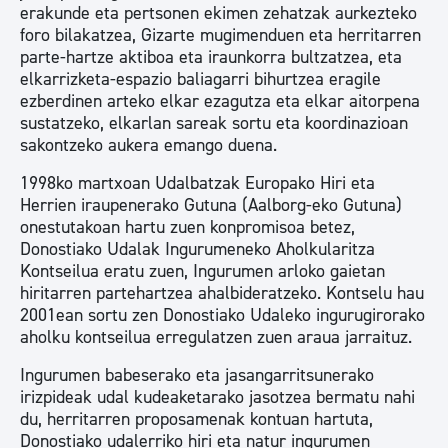
erakunde eta pertsonen ekimen zehatzak aurkezteko
foro bilakatzea, Gizarte mugimenduen eta herritarren
parte-hartze aktiboa eta iraunkorra bultzatzea, eta
elkarrizketa-espazio baliagarri bihurtzea eragile
ezberdinen arteko elkar ezagutza eta elkar aitorpena
sustatzeko, elkarlan sareak sortu eta koordinazioan
sakontzeko aukera emango duena.
1998ko martxoan Udalbatzak Europako Hiri eta
Herrien iraupenerako Gutuna (Aalborg-eko Gutuna)
onestutakoan hartu zuen konpromisoa betez,
Donostiako Udalak Ingurumeneko Aholkularitza
Kontseilua eratu zuen, Ingurumen arloko gaietan
hiritarren partehartzea ahalbideratzeko. Kontselu hau
2001ean sortu zen Donostiako Udaleko ingurugirorako
aholku kontseilua erregulatzen zuen araua jarraituz.
Ingurumen babeserako eta jasangarritsunerako
irizpideak udal kudeaketarako jasotzea bermatu nahi
du, herritarren proposamenak kontuan hartuta,
Donostiako udalerriko hiri eta natur ingurumen