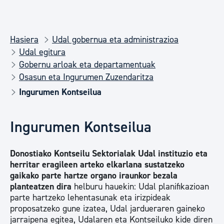
Hasiera
Udal gobernua eta administrazioa
Udal egitura
Gobernu arloak eta departamentuak
Osasun eta Ingurumen Zuzendaritza
Ingurumen Kontseilua
Ingurumen Kontseilua
Donostiako Kontseilu Sektorialak Udal instituzio eta
herritar eragileen arteko elkarlana sustatzeko
gaikako parte hartze organo iraunkor bezala
planteatzen dira
helburu hauekin: Udal planifikazioan
parte hartzeko lehentasunak eta irizpideak
proposatzeko gune izatea, Udal jardueraren gaineko
jarraipena egitea, Udalaren eta Kontseiluko kide diren