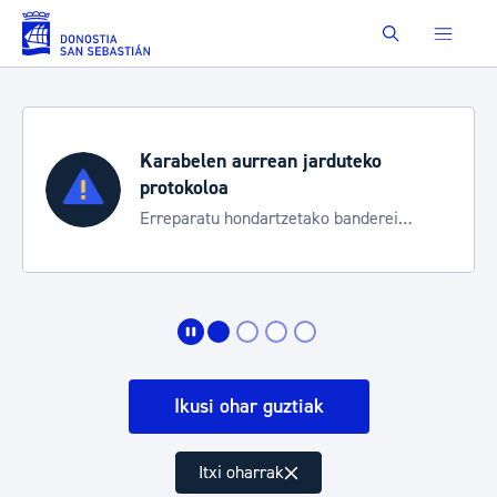
Eduki nagusira joan
Buscar
Karabelen aurrean jarduteko
protokoloa
Erreparatu hondartzetako banderei
egoeraren berri izateko
Ikusi ohar guztiak
Itxi oharrak