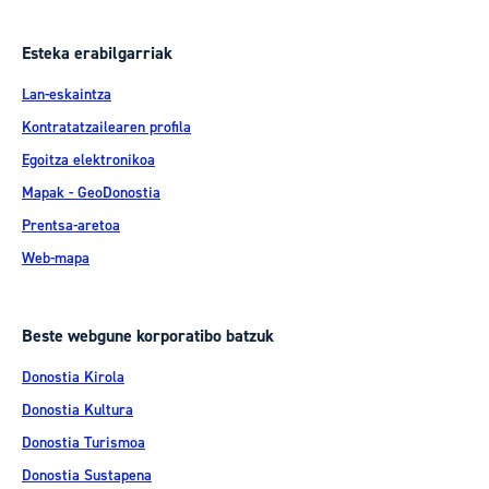
Esteka erabilgarriak
Lan-eskaintza
Kontratatzailearen profila
Egoitza elektronikoa
Mapak - GeoDonostia
Prentsa-aretoa
Web-mapa
Beste webgune korporatibo batzuk
Donostia Kirola
Donostia Kultura
Donostia Turismoa
Donostia Sustapena