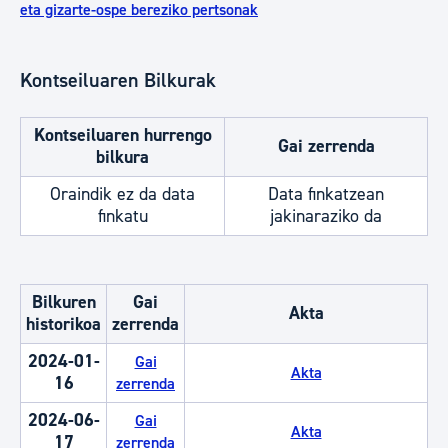
eta gizarte-ospe bereziko pertsonak
Kontseiluaren Bilkurak
Kontseiluaren hurrengo
Gai zerrenda
bilkura
Oraindik ez da data
Data finkatzean
finkatu
jakinaraziko da
Bilkuren
Gai
Akta
historikoa
zerrenda
2024-01-
Gai
Akta
16
zerrenda
2024-06-
Gai
Akta
17
zerrenda