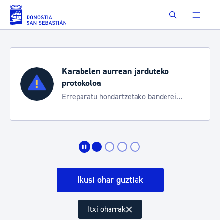
Eduki nagusira joan
Buscar
Karabelen aurrean jarduteko
protokoloa
Erreparatu hondartzetako banderei
egoeraren berri izateko
Ikusi ohar guztiak
Itxi oharrak