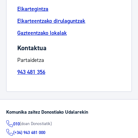
Elkartegintza
Elkarteentzako dirulaguntzak
Gazteentzako lokalak
Kontaktua
Partaidetza
943 481 356
Komunika zaitez Donostiako Udalarekin
(doan Donostiatik)
010
(+34) 943 481 000