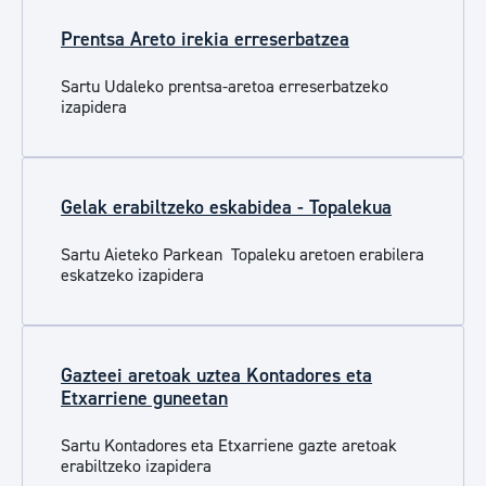
Prentsa Areto irekia erreserbatzea
Sartu Udaleko prentsa-aretoa erreserbatzeko
izapidera
Gelak erabiltzeko eskabidea - Topalekua
Sartu Aieteko Parkean Topaleku aretoen erabilera
eskatzeko izapidera
Gazteei aretoak uztea Kontadores eta
Etxarriene guneetan
Sartu Kontadores eta Etxarriene gazte aretoak
erabiltzeko izapidera