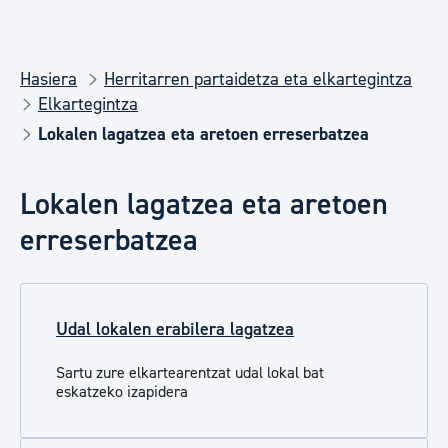
Hasiera
Herritarren partaidetza eta elkartegintza
Elkartegintza
Lokalen lagatzea eta aretoen erreserbatzea
Lokalen lagatzea eta aretoen
erreserbatzea
Udal lokalen erabilera lagatzea
Sartu zure elkartearentzat udal lokal bat
eskatzeko izapidera