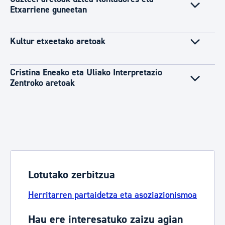
Etxarriene guneetan
Kultur etxeetako aretoak
Cristina Eneako eta Uliako Interpretazio
Zentroko aretoak
Lotutako zerbitzua
Herritarren partaidetza eta asoziazionismoa
Hau ere interesatuko zaizu agian