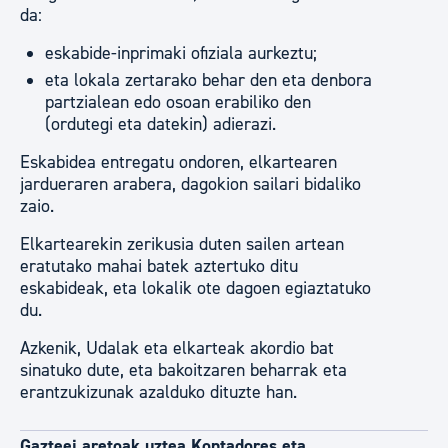
da:
eskabide-inprimaki ofiziala aurkeztu;
eta lokala zertarako behar den eta denbora
partzialean edo osoan erabiliko den
(ordutegi eta datekin) adierazi.
Eskabidea entregatu ondoren, elkartearen
jardueraren arabera, dagokion sailari bidaliko
zaio.
Elkartearekin zerikusia duten sailen artean
eratutako mahai batek aztertuko ditu
eskabideak, eta lokalik ote dagoen egiaztatuko
du.
Azkenik, Udalak eta elkarteak akordio bat
sinatuko dute, eta bakoitzaren beharrak eta
erantzukizunak azalduko dituzte han.
Gazteei aretoak uztea Kontadores eta