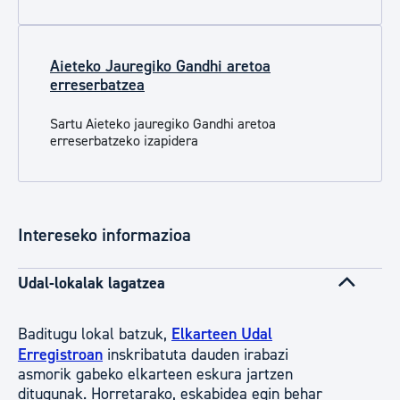
Aieteko Jauregiko Gandhi aretoa
erreserbatzea
Sartu Aieteko jauregiko Gandhi aretoa
erreserbatzeko izapidera
Intereseko informazioa
Udal-lokalak lagatzea
Baditugu lokal batzuk,
Elkarteen Udal
Erregistroan
inskribatuta dauden irabazi
asmorik gabeko elkarteen eskura jartzen
ditugunak. Horretarako, eskabidea egin behar