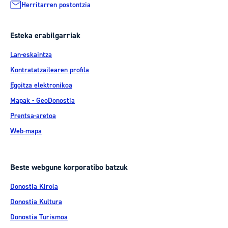
Herritarren postontzia
Esteka erabilgarriak
Lan-eskaintza
Kontratatzailearen profila
Egoitza elektronikoa
Mapak - GeoDonostia
Prentsa-aretoa
Web-mapa
Beste webgune korporatibo batzuk
Donostia Kirola
Donostia Kultura
Donostia Turismoa