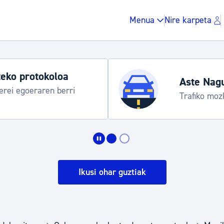
Menua
Nire karpeta
eko protokoloa
Aste Nag
rei egoeraren berri
Trafiko moz
Zergak eta isunak
Etxebizitza eta hirig
Ikusi ohar guztiak
Gune publikoa, ho