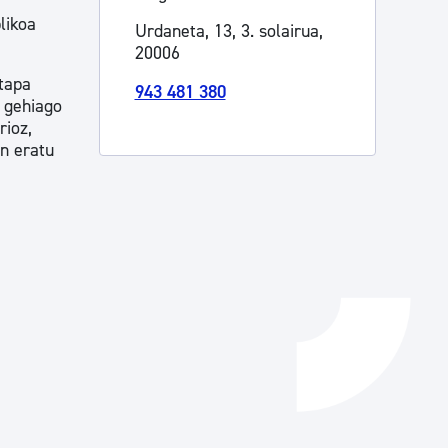
likoa
Urdaneta, 13, 3. solairua,
Izapideen katalogoa
20006
tapa
943 481 380
o gehiago
Tramitaziorako laguntza
rioz,
an eratu