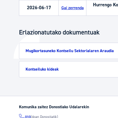
Hurrengo Kon
2026-06-17
Gai zerrenda
Erlazionatutako dokumentuak
Mugikortasuneko Kontseilu Sektorialaren Araudia
Kontseiluko kideak
Komunika zaitez Donostiako Udalarekin
(doan Donostiatik)
010