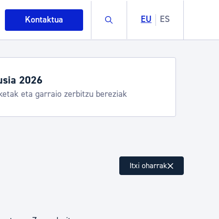
Buscar
EU
ES
Kontaktua
usia 2026
ketak eta garraio zerbitzu bereziak
intza
Itxi oharrak
ndakinak eta ingurumena