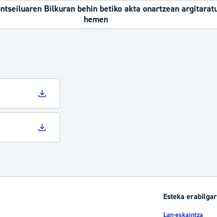
tseiluaren Bilkuran behin betiko akta onartzean argitarat
hemen
Esteka erabilgar
Lan-eskaintza