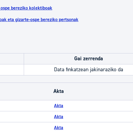
a ospe bereziko kolektiboak
koak eta gizarte-ospe bereziko pertsonak
Gai zerrenda
Data finkatzean jakinaraziko da
Akta
Akta
Akta
Akta