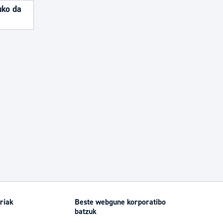
uko da
riak
Beste webgune korporatibo
batzuk