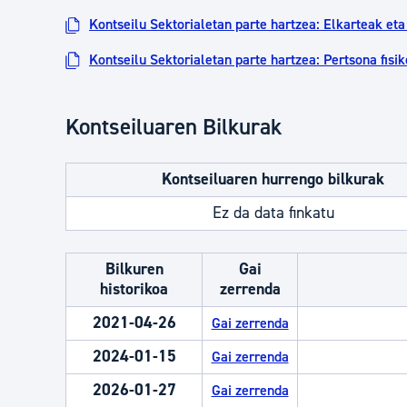
Kontseilu Sektorialetan parte hartzea: Elkarteak et
Kontseilu Sektorialetan parte hartzea: Pertsona fisi
Kontseiluaren Bilkurak
Kontseiluaren hurrengo bilkurak
Ez da data finkatu
Bilkuren
Gai
historikoa
zerrenda
2021-04-26
Gai zerrenda
2024-01-15
Gai zerrenda
2026-01-27
Gai zerrenda