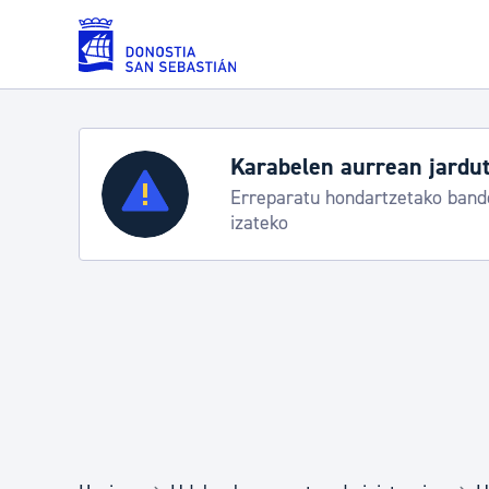
Eduki nagusira joan
Karabelen aurrean jardut
Zerbitzuak
Erreparatu hondartzetako bande
izateko
Errolda eta gai pertsonalak
Gizarte-zerbitzuak
Mugikortasuna