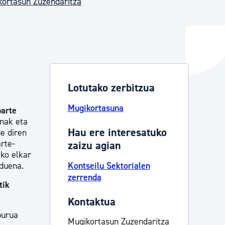
kortasun Zuzendaritza
ta enplegua
ubideak eta bizikidetza
Lotutako zerbitzua
Mugikortasuna
parte
unak eta
Hau ere interesatuko
de diren
rte-
zaizu agian
eko elkar
 duena.
Kontseilu Sektorialen
zerrenda
tik
Kontaktua
purua
Mugikortasun Zuzendaritza