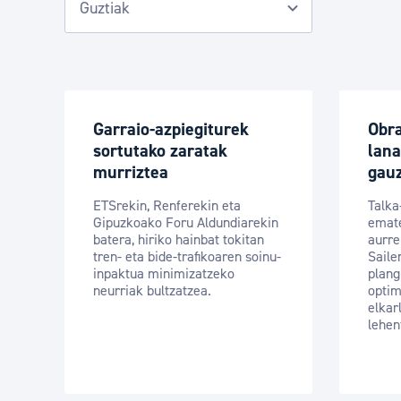
Garraio-azpiegiturek
Obr
sortutako zaratak
lana
murriztea
gau
ETSrekin, Renferekin eta
Talka
Gipuzkoako Foru Aldundiarekin
emate
batera, hiriko hainbat tokitan
aurre
tren- eta bide-trafikoaren soinu-
Saile
inpaktua minimizatzeko
plang
neurriak bultzatzea.
optim
elkar
lehen