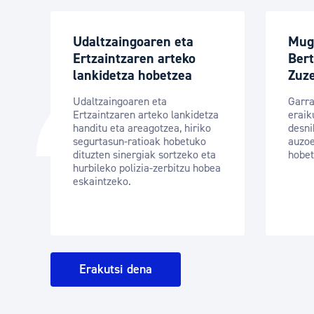
Udaltzaingoaren eta
Mug
Ertzaintzaren arteko
Bert
lankidetza hobetzea
Zuze
Udaltzaingoaren eta
Garra
Ertzaintzaren arteko lankidetza
eraik
handitu eta areagotzea, hiriko
desni
segurtasun-ratioak hobetuko
auzoe
dituzten sinergiak sortzeko eta
hobet
hurbileko polizia-zerbitzu hobea
eskaintzeko.
Erakutsi dena