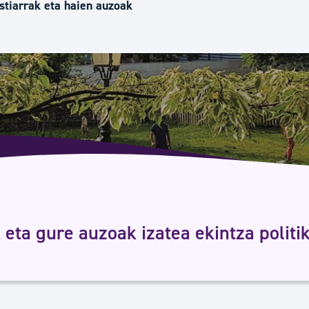
Euskara
stiarrak eta haien auzoak
Garapen ekonomikoa e
Berdintasuna, Giza Esk
Kultura
Turismoa
 eta gure auzoak izatea ekintza politi