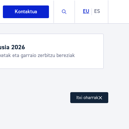
Buscar
EU
ES
Kontaktua
usia 2026
ketak eta garraio zerbitzu bereziak
intza
Itxi oharrak
ndakinak eta ingurumena