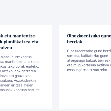
ak eta mantentze-
Oinezkoentzako gun
k planifikatzea eta
berriak
zatzea
Oinezkoentzako gune berr
sortzea, kalitatezko gune
-planei aurrekontua
atseginago batzuk berresk
a, mantentze-lanak eta
eta mugikortasun aktiboa 
ikusitako obrak egiteko.
osasungarria sustatzeko.
n arteko lankidetzaren
intza eta gauzatzea
izatzea. Auzokideekin
lanean aritzea, haien
tasunak kontuan hartuta.