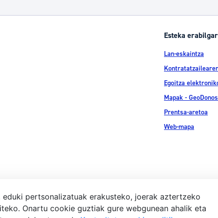
Esteka erabilgar
Lan-eskaintza
Kontratatzailearen
Egoitza elektronik
Mapak - GeoDonos
Prentsa-aretoa
Web-mapa
, eduki pertsonalizatuak erakusteko, joerak aztertzeko
iteko. Onartu cookie guztiak gure webgunean ahalik eta
Lege-ohar