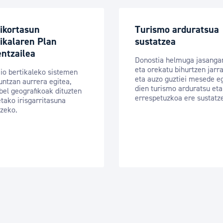
ikortasun
Turismo arduratsua
ikalaren Plan
sustatzea
ntzailea
Donostia helmuga jasangar
eta orekatu bihurtzen jarra
io bertikaleko sistemen
eta auzo guztiei mesede e
untzan aurrera egitea,
dien turismo arduratsu eta
bel geografikoak dituzten
errespetuzkoa ere sustatz
tako irisgarritasuna
zeko.