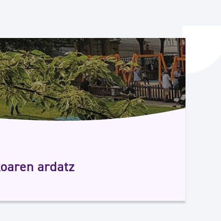
ta enplegua
ubideak eta bizikidetza
koaren ardatz