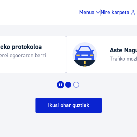
Menua
Nire karpeta
eko protokoloa
Aste Nag
rei egoeraren berri
Trafiko moz
Zergak eta isunak
Etxebizitza eta hirig
Ikusi ohar guztiak
Gune publikoa, ho