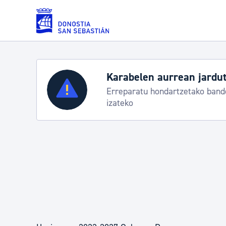
Eduki nagusira joan
Karabelen aurrean jardut
Zerbitzuak
Erreparatu hondartzetako bande
izateko
Errolda eta gai pertsonalak
Gizarte-zerbitzuak
Mugikortasuna