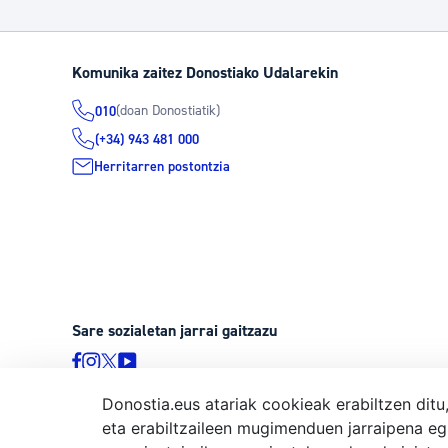
Komunika zaitez Donostiako Udalarekin
(doan Donostiatik)
010
(+34) 943 481 000
Herritarren postontzia
Sare sozialetan jarrai gaitzazu
Donostia.eus atariak cookieak erabiltzen ditu
eta erabiltzaileen mugimenduen jarraipena eg
© Donostiako Udala, Ijentea 1, 20003 Donostia