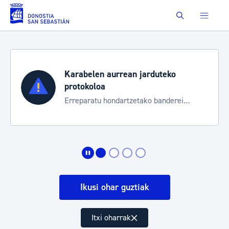
Eduki nagusira joan
Buscar
Karabelen aurrean jarduteko
protokoloa
Erreparatu hondartzetako banderei
egoeraren berri izateko
Ikusi ohar guztiak
Itxi oharrak