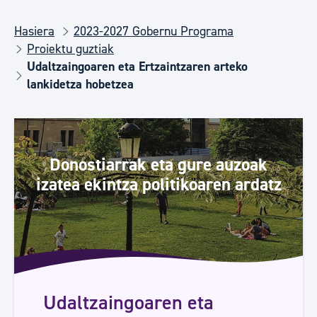
Hasiera
2023-2027 Gobernu Programa
Proiektu guztiak
Udaltzaingoaren eta Ertzaintzaren arteko
lankidetza hobetzea
Donostiarrak eta gure auzoak
izatea ekintza politikoaren ardatz
Udaltzaingoaren eta