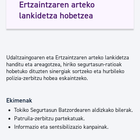
Ertzaintzaren arteko
lankidetza hobetzea
Udaltzaingoaren eta Ertzaintzaren arteko lankidetza
handitu eta areagotzea, hiriko segurtasun-ratioak
hobetuko dituzten sinergiak sortzeko eta hurbileko
polizia-zerbitzu hobea eskaintzeko.
Ekimenak
Tokiko Segurtasun Batzordearen aldizkako bilerak.
Patruila-zerbitzu partekatuak.
Informazio eta sentsibilizazio kanpainak.