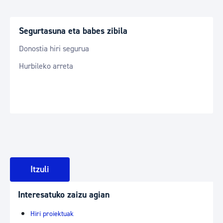
Segurtasuna eta babes zibila
Donostia hiri segurua
Hurbileko arreta
Itzuli
Interesatuko zaizu agian
Hiri proiektuak