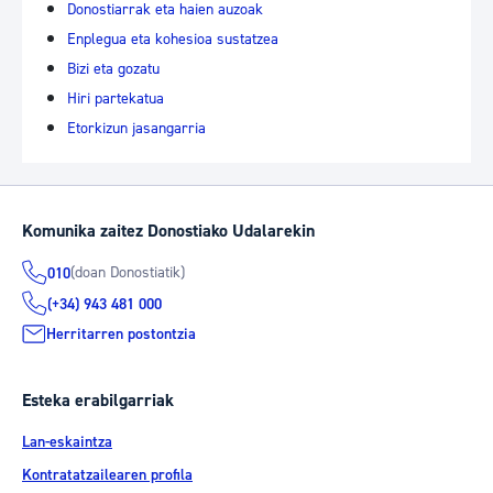
Donostiarrak eta haien auzoak
Enplegua eta kohesioa sustatzea
Bizi eta gozatu
Hiri partekatua
Etorkizun jasangarria
Komunika zaitez Donostiako Udalarekin
(doan Donostiatik)
010
(+34) 943 481 000
Herritarren postontzia
Esteka erabilgarriak
Lan-eskaintza
Kontratatzailearen profila