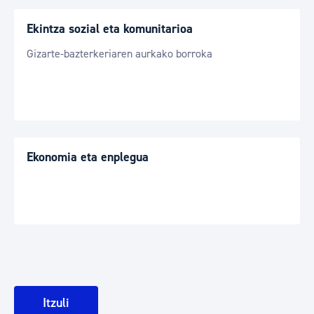
Ekintza sozial eta komunitarioa
Gizarte-bazterkeriaren aurkako borroka
Ekonomia eta enplegua
Itzuli