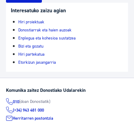
Interesatuko zaizu agian
Hiri proiektuak
Donostiarrak eta haien auzoak
Enplegua eta kohesioa sustatzea
Bizi eta gozatu
Hiri partekatua
Etorkizun jasangarria
Komunika zaitez Donostiako Udalarekin
(doan Donostiatik)
010
(+34) 943 481 000
Herritarren postontzia