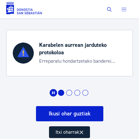
Eduki nagusira joan
Buscar
Karabelen aurrean jarduteko
protokoloa
Erreparatu hondartzetako banderei
egoeraren berri izateko
Ikusi ohar guztiak
Itxi oharrak