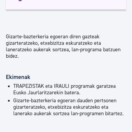
Gizarte-bazterkeria egoeran diren gazteak
gizarteratzeko, etxebizitza eskuratzeko eta
laneratzeko aukerak sortzea, lan-programa batzuen
bidez.
Ekimenak
TRAPEZISTAK eta IRAULI programak garatzea
Eusko Jaurlaritzarekin batera.
Gizarte-bazterkeria egoeran dauden pertsonen
gizarteratzeko, etxebizitza eskuratzeko eta
lanerako aukerak sortzea lan-programen bitartez.