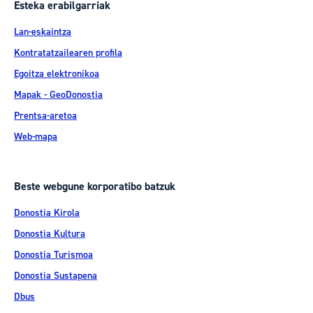
Esteka erabilgarriak
Lan-eskaintza
Kontratatzailearen profila
Egoitza elektronikoa
Mapak - GeoDonostia
Prentsa-aretoa
Web-mapa
Beste webgune korporatibo batzuk
Donostia Kirola
Donostia Kultura
Donostia Turismoa
Donostia Sustapena
Dbus