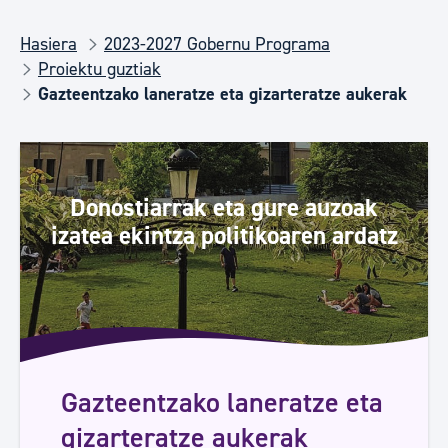
Hasiera
2023-2027 Gobernu Programa
Proiektu guztiak
Gazteentzako laneratze eta gizarteratze aukerak
Donostiarrak eta gure auzoak
izatea ekintza politikoaren ardatz
Gazteentzako laneratze eta
gizarteratze aukerak