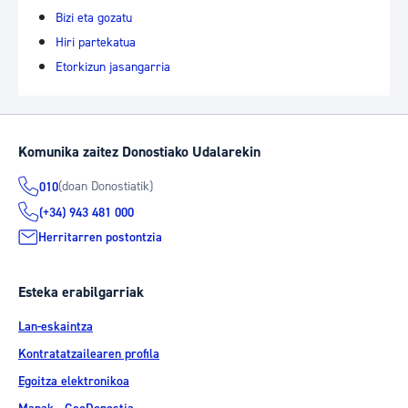
Bizi eta gozatu
Hiri partekatua
Etorkizun jasangarria
Komunika zaitez Donostiako Udalarekin
(doan Donostiatik)
010
(+34) 943 481 000
Herritarren postontzia
Esteka erabilgarriak
Lan-eskaintza
Kontratatzailearen profila
Egoitza elektronikoa