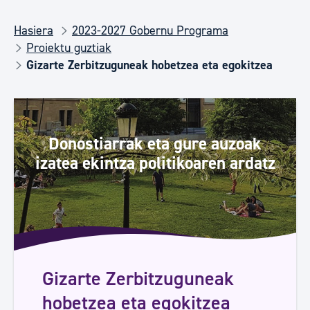
Hasiera
2023-2027 Gobernu Programa
Proiektu guztiak
Gizarte Zerbitzuguneak hobetzea eta egokitzea
Donostiarrak eta gure auzoak
izatea ekintza politikoaren ardatz
Gizarte Zerbitzuguneak
hobetzea eta egokitzea