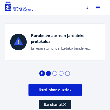
Eduki nagusira joan
Buscar
Karabelen aurrean jarduteko
protokoloa
Erreparatu hondartzetako banderei
egoeraren berri izateko
Ikusi ohar guztiak
Itxi oharrak