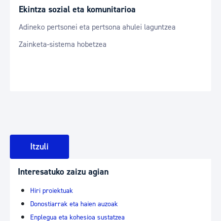
Ekintza sozial eta komunitarioa
Adineko pertsonei eta pertsona ahulei laguntzea
Zainketa-sistema hobetzea
Itzuli
Interesatuko zaizu agian
Hiri proiektuak
Donostiarrak eta haien auzoak
Enplegua eta kohesioa sustatzea