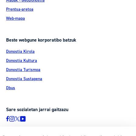
Mapak - GeoDonostia
Prentsa-aretoa
Web-mapa
Beste webgune korporatibo batzuk
Donostia Kirola
Donostia Kultura
Donostia Turismoa
Donostia Sustapena
Dbus
Sare sozialetan jarrai gaitzazu