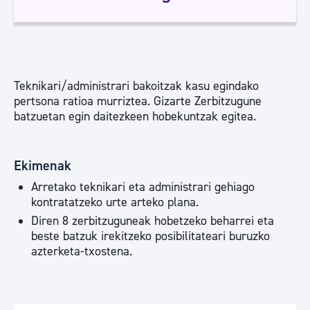
Teknikari/administrari bakoitzak kasu egindako
pertsona ratioa murriztea. Gizarte Zerbitzugune
batzuetan egin daitezkeen hobekuntzak egitea.
Ekimenak
Arretako teknikari eta administrari gehiago
kontratatzeko urte arteko plana.
Diren 8 zerbitzuguneak hobetzeko beharrei eta
beste batzuk irekitzeko posibilitateari buruzko
azterketa-txostena.