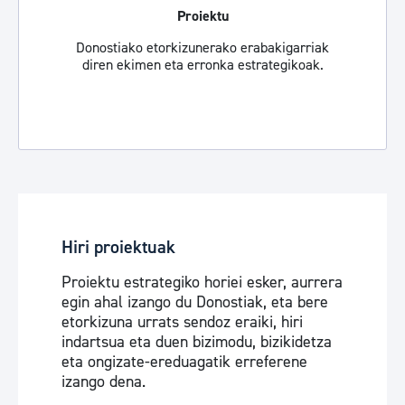
Proiektu
Donostiako etorkizunerako erabakigarriak
diren ekimen eta erronka estrategikoak.
Hiri proiektuak
Proiektu estrategiko horiei esker, aurrera
egin ahal izango du Donostiak, eta bere
etorkizuna urrats sendoz eraiki, hiri
indartsua eta duen bizimodu, bizikidetza
eta ongizate-ereduagatik erreferene
izango dena.