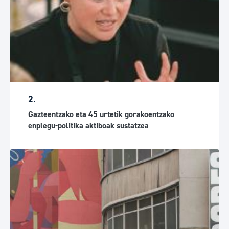
2.
Gazteentzako eta 45 urtetik gorakoentzako
enplegu-politika aktiboak sustatzea