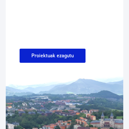
Proiektuak ezagutu