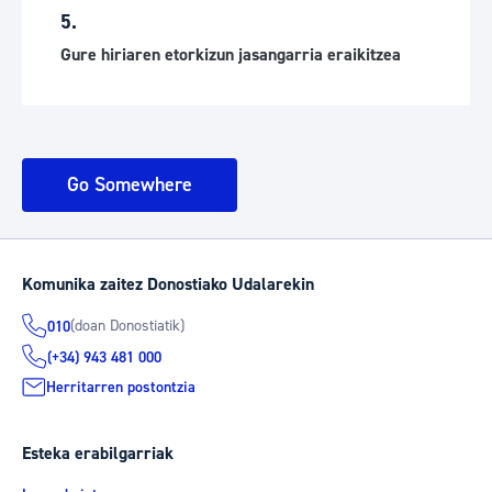
5.
Gure hiriaren etorkizun jasangarria eraikitzea
Go Somewhere
Komunika zaitez Donostiako Udalarekin
(doan Donostiatik)
010
(+34) 943 481 000
Herritarren postontzia
Esteka erabilgarriak