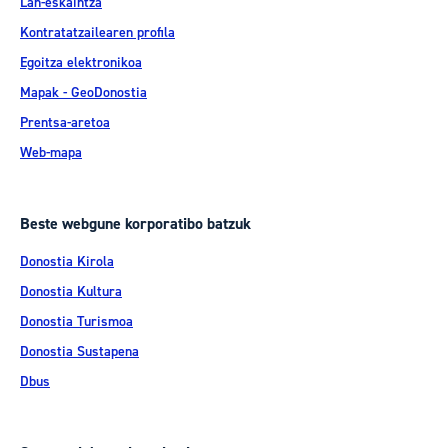
Lan-eskaintza
Kontratatzailearen profila
Egoitza elektronikoa
Mapak - GeoDonostia
Prentsa-aretoa
Web-mapa
Beste webgune korporatibo batzuk
Donostia Kirola
Donostia Kultura
Donostia Turismoa
Donostia Sustapena
Dbus