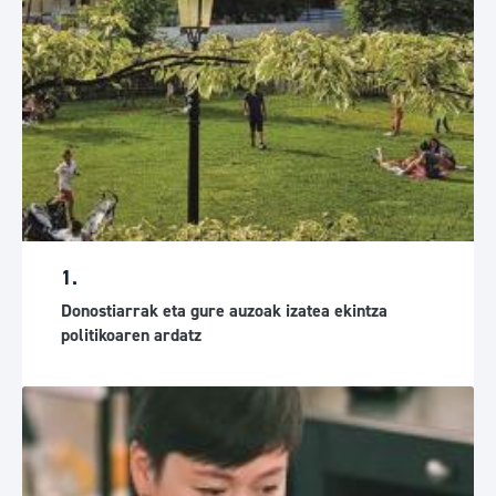
1.
Donostiarrak eta gure auzoak izatea ekintza
politikoaren ardatz