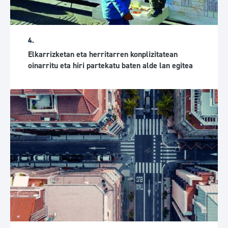
4.
Elkarrizketan eta herritarren konplizitatean
oinarritu eta hiri partekatu baten alde lan egitea