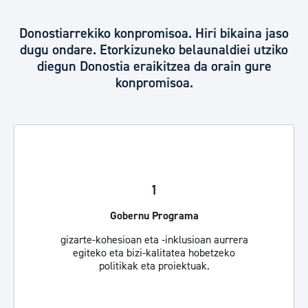
Donostiarrekiko konpromisoa. Hiri bikaina jaso
dugu ondare. Etorkizuneko belaunaldiei utziko
diegun Donostia eraikitzea da orain gure
konpromisoa.
1
Gobernu Programa
gizarte-kohesioan eta -inklusioan aurrera
egiteko eta bizi-kalitatea hobetzeko
politikak eta proiektuak.