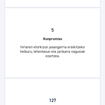
5
Konpromiso
hiriaren etorkizun jasangarria eraikitzeko
helburu, lehentasun eta jarduera nagusiak
ezartzea.
127