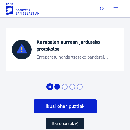
Eduki nagusira joan
Buscar
Aste Nagusia 2026
Trafiko mozketak eta garraio zerbitzu
bereziak
Ikusi ohar guztiak
Itxi oharrak