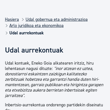
Hasiera
Udal gobernua eta administrazioa
Arlo juridikoa eta ekonomikoa
Udal aurrekontuak
Udal aurrekontuak
Udal kontuek, Eneko Goia alkatearen iritziz, hiru
lehentasun nagusi dituzte:
"inor atzean ez uztea,
donostiarroi eskaintzen zaizkigun kalitatezko
zerbitzuak hobetzea eta garrantzi handia duten hiri-
mantentzean, garraio publikoan eta hirigintza garapen
eta etxebizitza aukera berrietan inbertsioak egiten
jarraitzea".
Inbertsio-aurrekontua ondorengo partidekin diseinatu