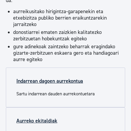
da:
aurreikusitako hirigintza-garapenekin eta
etxebizitza publiko berrien eraikuntzarekin
jarraitzeko
donostiarrei ematen zaizkien kalitatezko
zerbitzuetan hobekuntzak egiteko
gure adinekoak zaintzeko beharrak eragindako
gizarte-zerbitzuen eskaera gero eta handiagoari
aurre egiteko
Indarrean dagoen aurrekontua
Sartu indarrean dauden aurrekontuetara
Aurreko ekitaldiak