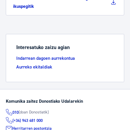
ikuspegitik
Interesatuko zaizu agian
Indarrean dagoen aurrekontua
Aurreko ekitaldiak
Komunika zaitez Donostiako Udalarekin
(doan Donostiatik)
010
(+34) 943 481 000
Herritarren postontzia