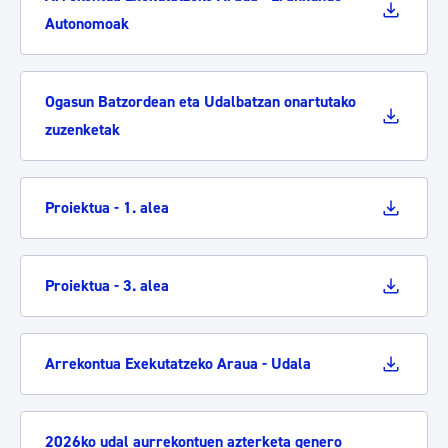
Autonomoak
Ogasun Batzordean eta Udalbatzan onartutako
zuzenketak
Proiektua - 1. alea
Proiektua - 3. alea
Arrekontua Exekutatzeko Araua - Udala
2026ko udal aurrekontuen azterketa genero