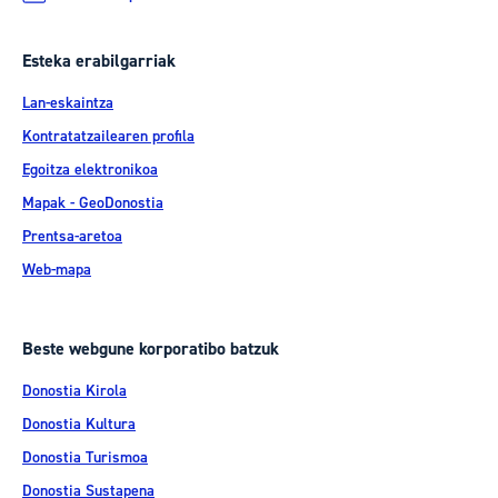
Esteka erabilgarriak
Lan-eskaintza
Kontratatzailearen profila
Egoitza elektronikoa
Mapak - GeoDonostia
Prentsa-aretoa
Web-mapa
Beste webgune korporatibo batzuk
Donostia Kirola
Donostia Kultura
Donostia Turismoa
Donostia Sustapena