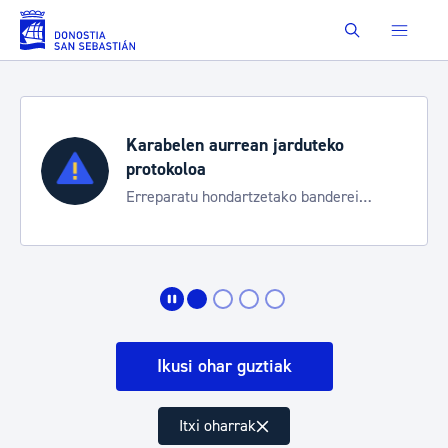
Eduki nagusira joan
Buscar
Karabelen aurrean jarduteko
protokoloa
Erreparatu hondartzetako banderei
egoeraren berri izateko
Ikusi ohar guztiak
Itxi oharrak