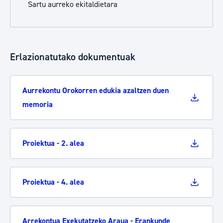
Sartu aurreko ekitaldietara
Erlazionatutako dokumentuak
Aurrekontu Orokorren edukia azaltzen duen
memoria
Proiektua - 2. alea
Proiektua - 4. alea
Arrekontua Exekutatzeko Araua - Erankunde