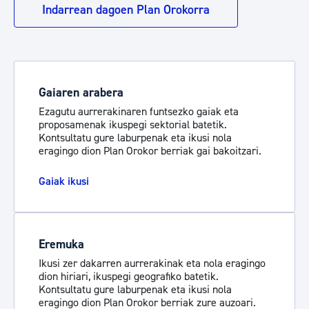
Indarrean dagoen Plan Orokorra
Gaiaren arabera
Ezagutu aurrerakinaren funtsezko gaiak eta
proposamenak ikuspegi sektorial batetik.
Kontsultatu gure laburpenak eta ikusi nola
eragingo dion Plan Orokor berriak gai bakoitzari.
Gaiak ikusi
Eremuka
Ikusi zer dakarren aurrerakinak eta nola eragingo
dion hiriari, ikuspegi geografiko batetik.
Kontsultatu gure laburpenak eta ikusi nola
eragingo dion Plan Orokor berriak zure auzoari.