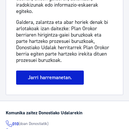
iradokizunak edo informazio-eskaerak
egiteko.
Galdera, zalantza eta abar horiek denak bi
arlotakoak izan daitezke: Plan Orokor
berriaren hirigintza-gaiei buruzkoak eta
parte hartzeko prozesuei buruzkoak,
Donostiako Udalak herritarrek Plan Orokor
berria egiten parte hartzeko irekita dituen
prozesuei buruzkoak.
Jarri harremanetan.
Komunika zaitez Donostiako Udalarekin
(doan Donostiatik)
010