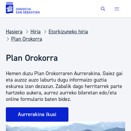
Eduki nagusira joan
Buscar
Hasiera
Hiria
Etorkizuneko hiria
Plan Orokorra
Plan Orokorra
Hemen duzu Plan Orokorraren Aurrerakina. Gaiez gai
eta auzoz auzo laburtu dugu informaizo guztia
eskurea izan dezazun. Zabalik dago herritarrek parte
hartzeko aukera, aurrez aurreko bileretan edo/eta
online formulario baten bidez.
Aurrerakina ikusi