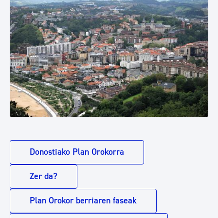
Donostiako Plan Orokorra
Zer da?
Plan Orokor berriaren faseak