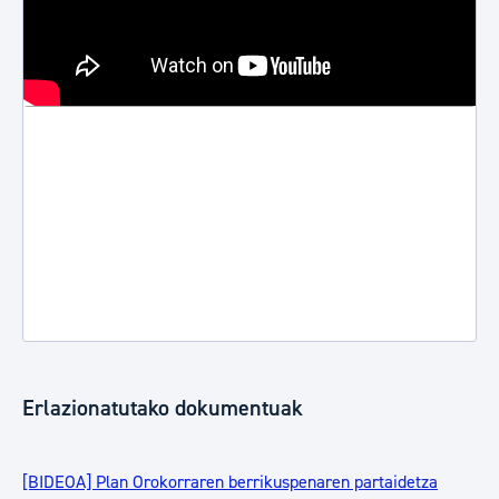
Erlazionatutako dokumentuak
[BIDEOA] Plan Orokorraren berrikuspenaren partaidetza