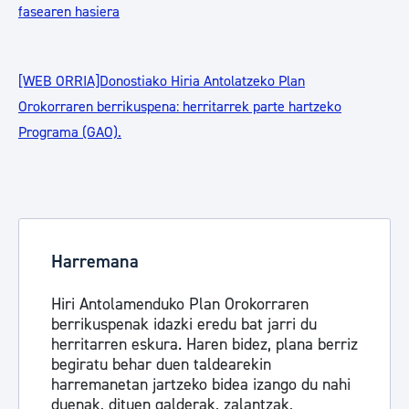
fasearen hasiera
[WEB ORRIA]Donostiako Hiria Antolatzeko Plan
Orokorraren berrikuspena: herritarrek parte hartzeko
Programa (GAO).
Harremana
Hiri Antolamenduko Plan Orokorraren
berrikuspenak idazki eredu bat jarri du
herritarren eskura. Haren bidez, plana berriz
begiratu behar duen taldearekin
harremanetan jartzeko bidea izango du nahi
duenak, dituen galderak, zalantzak,