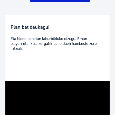
Plan bat daukagu!
Eta bideo honetan laburbilduko dizugu. Eman
playari eta ikusi zergatik balio duen hainbeste zure
iritziak.