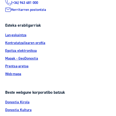
(+34) 943 481 000
Herritarren postontzia
Esteka erabilgarriak
Lan-eskaintza
Kontratatzailearen profila
Egoitza elektronikoa
Mapak - GeoDonostia
Prentsa-aretoa
Web-mapa
Beste webgune korporatibo batzuk
Donostia Kirola
Donostia Kultura