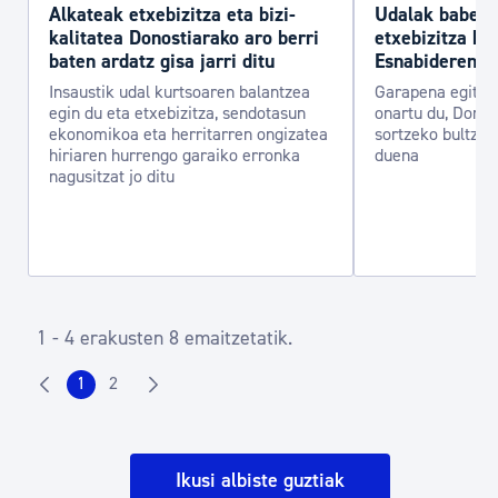
Alkateak etxebizitza eta bizi-
Udalak babest
kalitatea Donostiarako aro berri
etxebizitza ber
baten ardatz gisa jarri ditu
Esnabideren 
Insaustik udal kurtsoaren balantzea
Garapena egitek
egin du eta etxebizitza, sendotasun
onartu du, Donos
ekonomikoa eta herritarren ongizatea
sortzeko bultza
hiriaren hurrengo garaiko erronka
duena
nagusitzat jo ditu
1 - 4 erakusten 8 emaitzetatik.
1
2
Ikusi albiste guztiak