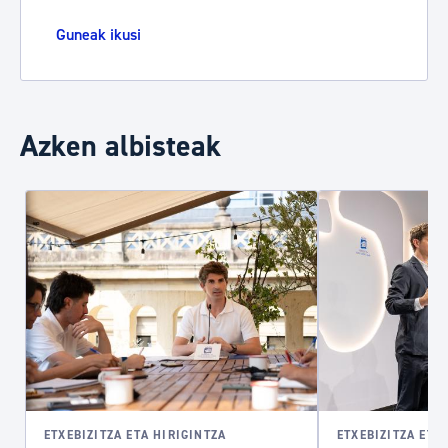
Guneak ikusi
Azken albisteak
ETXEBIZITZA ETA HIRIGINTZA
ETXEBIZITZA ETA