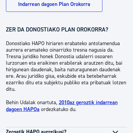
Indarrean dagoen Plan Orokorra
ZER DA DONOSTIAKO PLAN OROKORRA?
Donostiako HAPO hiriaren erabateko antolamendua
aurrera eramateko oinarrizko tresna nagusia da.
Tresna juridiko honek Donostia udalerri osoaren
lurzoruen eta eraikinen erabilerak arautzen ditu, bai
hirigunean daudenak, baita naturagunean daudenak
ere. Arau juridiko gisa, eskubide eta betebeharrak
ezarriko ditu eta subjektu publiko eta pribatuak lotzen
ditu.
Behin Udalak onartuta,
2010az geroztik indarrean
dagoen HAPOa
ordezkatuko du.
Zergatik HAPO aurreikusi?