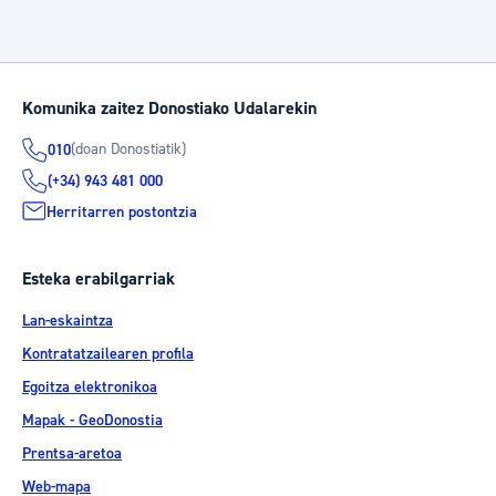
Komunika zaitez Donostiako Udalarekin
(doan Donostiatik)
010
(+34) 943 481 000
Herritarren postontzia
Esteka erabilgarriak
Lan-eskaintza
Kontratatzailearen profila
Egoitza elektronikoa
Mapak - GeoDonostia
Prentsa-aretoa
Web-mapa