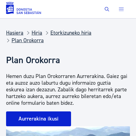
Eduki nagusira joan
Buscar
Hasiera
Hiria
Etorkizuneko hiria
Plan Orokorra
Plan Orokorra
Hemen duzu Plan Orokorraren Aurrerakina. Gaiez gai
eta auzoz auzo laburtu dugu informaizo guztia
eskurea izan dezazun. Zabalik dago herritarrek parte
hartzeko aukera, aurrez aurreko bileretan edo/eta
online formulario baten bidez.
Aurrerakina ikusi