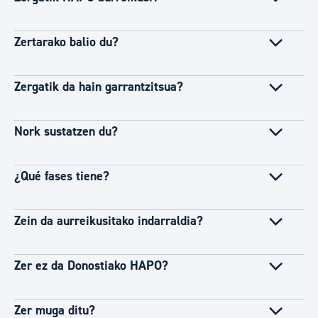
Zertarako balio du?
Zergatik da hain garrantzitsua?
Nork sustatzen du?
¿Qué fases tiene?
Zein da aurreikusitako indarraldia?
Zer ez da Donostiako HAPO?
Zer muga ditu?