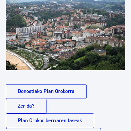
Donostiako Plan Orokorra
Zer da?
Plan Orokor berriaren faseak