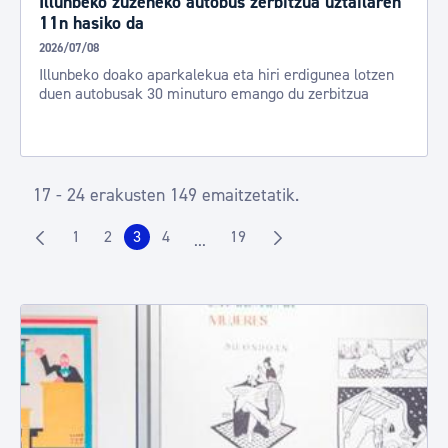
Illunbeko zuzeneko autobus zerbitzua uztailaren
11n hasiko da
2026/07/08
Illunbeko doako aparkalekua eta hiri erdigunea lotzen
duen autobusak 30 minuturo emango du zerbitzua
17 - 24 erakusten 149 emaitzetatik.
1
2
3
4
19
...
Orrialdea
Orrialdea
Orrialdea
Orrialdea
Orrialdea
Intermediate Pages Use TAB to navig