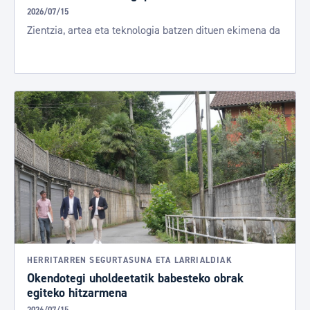
2026/07/15
Zientzia, artea eta teknologia batzen dituen ekimena da
HERRITARREN SEGURTASUNA ETA LARRIALDIAK
Okendotegi uholdeetatik babesteko obrak
egiteko hitzarmena