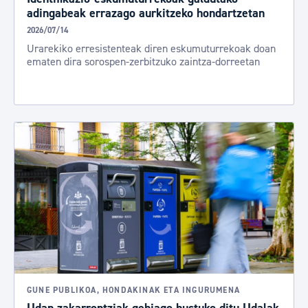
adingabeak errazago aurkitzeko hondartzetan
2026/07/14
Urarekiko erresistenteak diren eskumuturrekoak doan
ematen dira sorospen-zerbitzuko zaintza-dorreetan
GUNE PUBLIKOA, HONDAKINAK ETA INGURUMENA