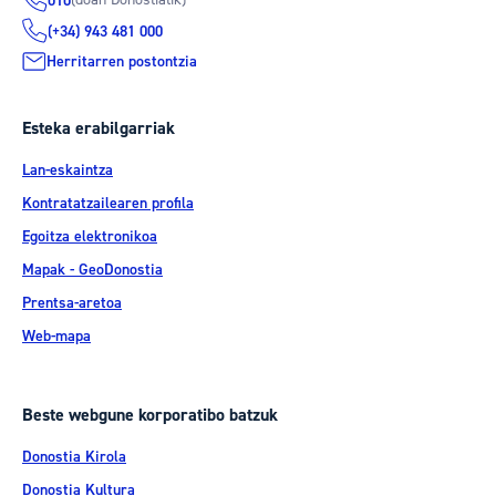
010
(+34) 943 481 000
Herritarren postontzia
Esteka erabilgarriak
Lan-eskaintza
Kontratatzailearen profila
Egoitza elektronikoa
Mapak - GeoDonostia
Prentsa-aretoa
Web-mapa
Beste webgune korporatibo batzuk
Donostia Kirola
Donostia Kultura