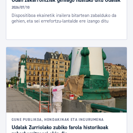
Udan zakarrontziak gehiago hustuko ditu Udalak
2026/07/10
Dispositiboa ekainetik irailera bitartean zabalduko da
gehien, eta sei errefortzu-lantalde ere izango ditu
GUNE PUBLIKOA, HONDAKINAK ETA INGURUMENA
Udalak Zurriolako zubiko farola historikoak