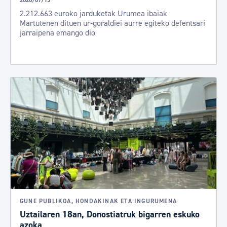
2026/07/15
2.212.663 euroko jarduketak Urumea ibaiak
Martutenen dituen ur-goraldiei aurre egiteko defentsari
jarraipena emango dio
GUNE PUBLIKOA, HONDAKINAK ETA INGURUMENA
Uztailaren 18an, Donostiatruk bigarren eskuko
azoka