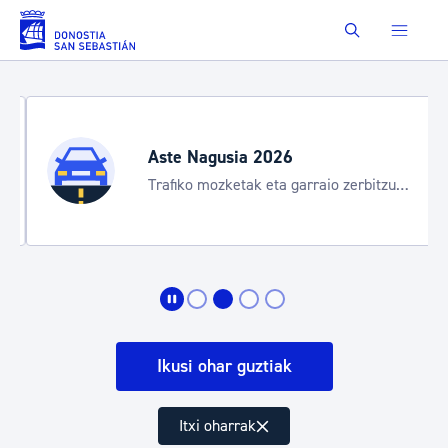
Eduki nagusira joan
Buscar
Aste Nagusia 2026
Trafiko mozketak eta garraio zerbitzu
bereziak
Ikusi ohar guztiak
Itxi oharrak