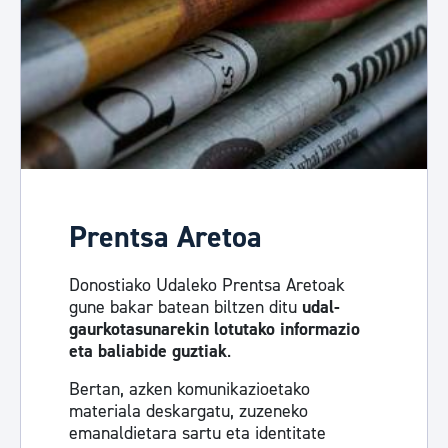
Prentsa Aretoa
Donostiako Udaleko Prentsa Aretoak
gune bakar batean biltzen ditu
udal-
gaurkotasunarekin lotutako informazio
eta baliabide guztiak
.
Bertan, azken komunikazioetako
materiala deskargatu, zuzeneko
emanaldietara sartu eta identitate