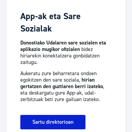
App-ak eta Sare
Sozialak
Donostiako Udalaren sare sozialen eta
aplikazio mugikor ofizialen
bidez
hiriarekin konektatzera gonbidatzen
zaitugu.
Aukeratu zure beharretara ondoen
egokitzen den sare soziala,
hirian
gertatzen den guztiaren berri izateko
,
eta deskargatu gure App-ak, udal-
zerbitzuak beti zure gailuan izateko.
Sartu direktorioan