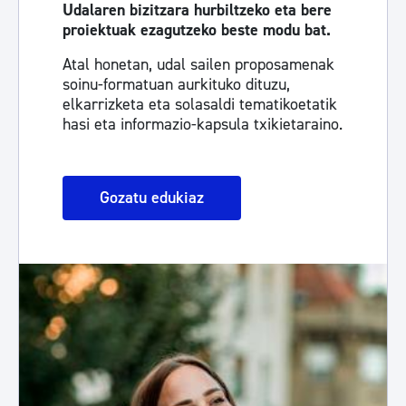
Udalaren bizitzara hurbiltzeko eta bere
proiektuak ezagutzeko beste modu bat.
Atal honetan, udal sailen proposamenak
soinu-formatuan aurkituko dituzu,
elkarrizketa eta solasaldi tematikoetatik
hasi eta informazio-kapsula txikietaraino.
Gozatu edukiaz