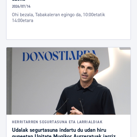
2026/07/14
Ohi bezala, Tabakaleran egingo da, 10:00etatik
14:00etara
HERRITARREN SEGURTASUNA ETA LARRIALDIAK
Udalak segurtasuna indartu du udan hiru
guneetan Unitate Mugikor Aurreratuak jarriz