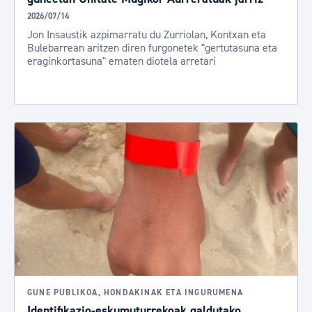
2026/07/14
Jon Insaustik azpimarratu du Zurriolan, Kontxan eta
Bulebarrean aritzen diren furgonetek "gertutasuna eta
eraginkortasuna" ematen diotela arretari
GUNE PUBLIKOA, HONDAKINAK ETA INGURUMENA
Identifikazio-eskumuturrekoak galdutako