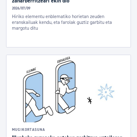
zaharberritzeari ekin dio
2026/07/09
Hiriko elementu enblematiko horietan zeuden
eranskailuak kendu, eta farolak guztiz garbitu eta
margotu ditu
MUGIKORTASUNA