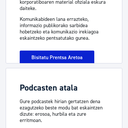
korporatiboaren material ofiziala eskura
daiteke.
Komunikabideen lana errazteko,
informazio publikorako sarbidea
hobetzeko eta komunikazio irekiagoa
eskaintzeko pentsatutako gunea.
Bisitatu Prentsa Aretoa
Podcasten atala
Gure podcastek hirian gertatzen dena
ezagutzeko beste modu bat eskaintzen
dizute: erosoa, hurbila eta zure
erritmoan.