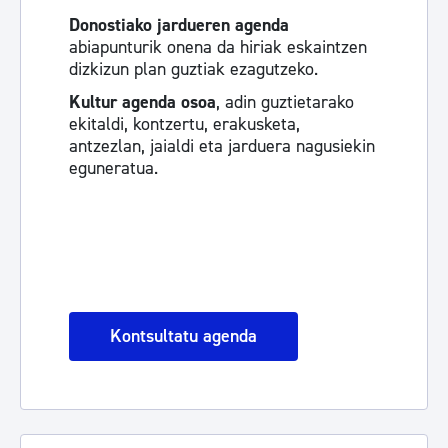
Donostiako jardueren agenda
abiapunturik onena da hiriak eskaintzen
dizkizun plan guztiak ezagutzeko.
Kultur agenda osoa
, adin guztietarako
ekitaldi, kontzertu, erakusketa,
antzezlan, jaialdi eta jarduera nagusiekin
eguneratua.
Kontsultatu agenda